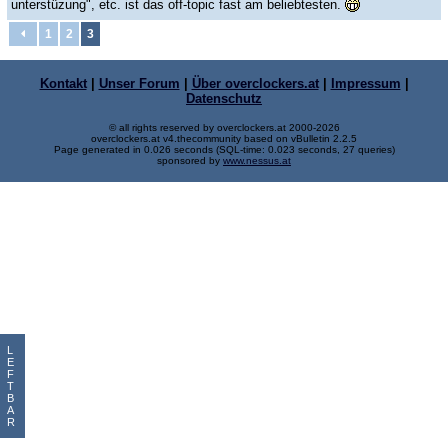
unterstüzung", etc. ist das off-topic fast am beliebtesten.
1
2
3
Kontakt
|
Unser Forum
|
Über overclockers.at
|
Impressum
|
Datenschutz
© all rights reserved by overclockers.at 2000-2026
overclockers.at v4.thecommunity based on vBulletin 2.2.5
Page generated in 0.026 seconds (SQL-time: 0.023 seconds, 27 queries)
sponsored by
www.nessus.at
L
E
F
T
B
A
R