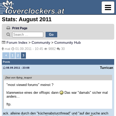
Stats: August 2011
Print Page
Forum Index
>
Community
>
Community Hub
mat
01.09.2011 - 10:45
9882
30
1
2
3
Posts
Turrican
08.09.2011 - 23:08
Zitat von flying_teapot
"most viewed forums" meinst ?
klarerweise eines der offtopic dann
Das war "damals" sicher mal
anders...
ftp.
ack. alleine durch den "küchenabsturzthread" und "auf der suche anch