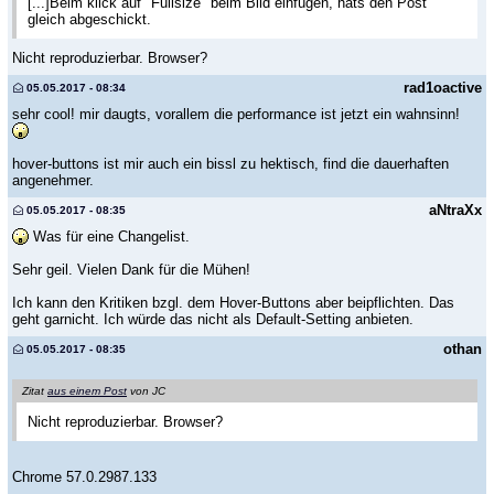
[...]Beim klick auf "Fullsize" beim Bild einfügen, hats den Post
gleich abgeschickt.
Nicht reproduzierbar. Browser?
rad1oactive
05.05.2017 - 08:34
sehr cool! mir daugts, vorallem die performance ist jetzt ein wahnsinn!
hover-buttons ist mir auch ein bissl zu hektisch, find die dauerhaften
angenehmer.
aNtraXx
05.05.2017 - 08:35
Was für eine Changelist.
Sehr geil. Vielen Dank für die Mühen!
Ich kann den Kritiken bzgl. dem Hover-Buttons aber beipflichten. Das
geht garnicht. Ich würde das nicht als Default-Setting anbieten.
othan
05.05.2017 - 08:35
Zitat
aus einem Post
von JC
Nicht reproduzierbar. Browser?
Chrome 57.0.2987.133