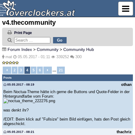
v4.thecommunity
Print Page
Forum Index
>
Community
>
Community Hub
mat
05.05.2017 - 01:11
339252
300
…
2
3
4
5
6
21
Posts
othan
05.05.2017 - 08:19
Beim Noctua-Theme hätte ich gerne die Buttons und Quote-Felder in der
Hintergrundfarbe vom Forum:
was denkt ihr?
/EDIT: Beim klick auf "Fullsize" beim Bild einfügen, hats den Post gleich
abgeschickt.
thachriz
05.05.2017 - 08:21