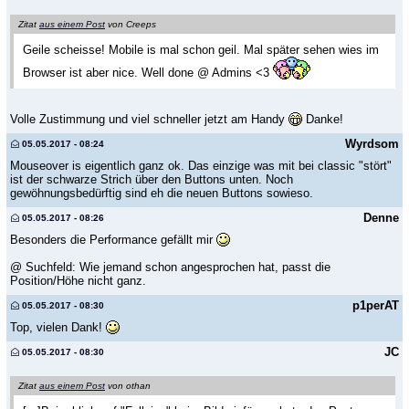
Zitat
aus einem Post
von Creeps
Geile scheisse! Mobile is mal schon geil. Mal später sehen wies im
Browser ist aber nice. Well done @ Admins <3
Volle Zustimmung und viel schneller jetzt am Handy
Danke!
Wyrdsom
05.05.2017 - 08:24
Mouseover is eigentlich ganz ok. Das einzige was mit bei classic "stört"
ist der schwarze Strich über den Buttons unten. Noch
gewöhnungsbedürftig sind eh die neuen Buttons sowieso.
Denne
05.05.2017 - 08:26
Besonders die Performance gefällt mir
@ Suchfeld: Wie jemand schon angesprochen hat, passt die
Position/Höhe nicht ganz.
p1perAT
05.05.2017 - 08:30
Top, vielen Dank!
JC
05.05.2017 - 08:30
Zitat
aus einem Post
von othan