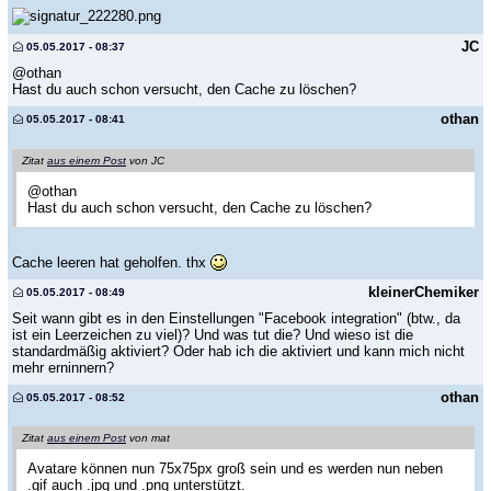
JC
05.05.2017 - 08:37
@othan
Hast du auch schon versucht, den Cache zu löschen?
othan
05.05.2017 - 08:41
Zitat
aus einem Post
von JC
@othan
Hast du auch schon versucht, den Cache zu löschen?
Cache leeren hat geholfen. thx
kleinerChemiker
05.05.2017 - 08:49
Seit wann gibt es in den Einstellungen "Facebook integration" (btw., da
ist ein Leerzeichen zu viel)? Und was tut die? Und wieso ist die
standardmäßig aktiviert? Oder hab ich die aktiviert und kann mich nicht
mehr erninnern?
othan
05.05.2017 - 08:52
Zitat
aus einem Post
von mat
Avatare können nun 75x75px groß sein und es werden nun neben
.gif auch .jpg und .png unterstützt.