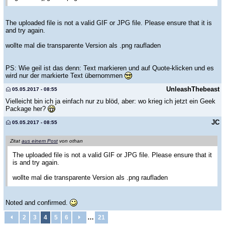
The uploaded file is not a valid GIF or JPG file. Please ensure that it is
and try again.
wollte mal die transparente Version als .png raufladen
PS: Wie geil ist das denn: Text markieren und auf Quote-klicken und es
wird nur der markierte Text übernommen
UnleashThebeast
05.05.2017 - 08:55
Vielleicht bin ich ja einfach nur zu blöd, aber: wo krieg ich jetzt ein Geek
Package her?
JC
05.05.2017 - 08:55
Zitat
aus einem Post
von othan
The uploaded file is not a valid GIF or JPG file. Please ensure that it
is and try again.
wollte mal die transparente Version als .png raufladen
Noted and confirmed.
…
2
3
4
5
6
21