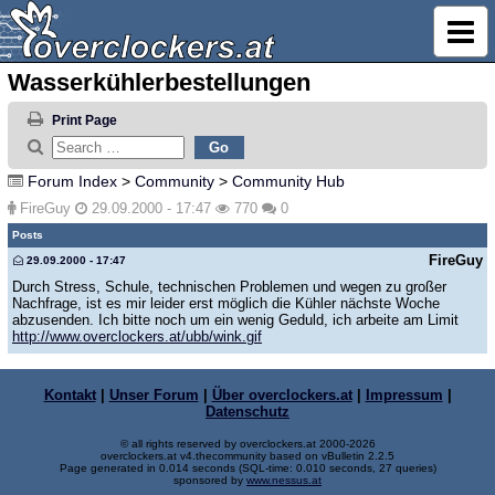
Wasserkühlerbestellungen
Print Page
Forum Index
>
Community
>
Community Hub
FireGuy
29.09.2000 - 17:47
770
0
Posts
FireGuy
29.09.2000 - 17:47
Durch Stress, Schule, technischen Problemen und wegen zu großer
Nachfrage, ist es mir leider erst möglich die Kühler nächste Woche
abzusenden. Ich bitte noch um ein wenig Geduld, ich arbeite am Limit
http://www.overclockers.at/ubb/wink.gif
Kontakt
|
Unser Forum
|
Über overclockers.at
|
Impressum
|
Datenschutz
© all rights reserved by overclockers.at 2000-2026
overclockers.at v4.thecommunity based on vBulletin 2.2.5
Page generated in 0.014 seconds (SQL-time: 0.010 seconds, 27 queries)
sponsored by
www.nessus.at