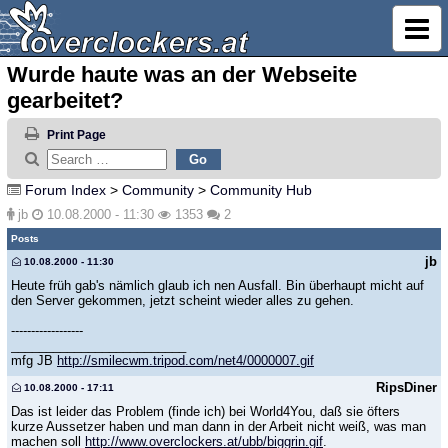
Wurde haute was an der Webseite
gearbeitet?
Print Page
Forum Index
>
Community
>
Community Hub
jb
10.08.2000 - 11:30
1353
2
Posts
jb
10.08.2000 - 11:30
Heute früh gab's nämlich glaub ich nen Ausfall. Bin überhaupt micht auf
den Server gekommen, jetzt scheint wieder alles zu gehen.
------------------
_________________________
mfg JB
http://smilecwm.tripod.com/net4/0000007.gif
RipsDiner
10.08.2000 - 17:11
Das ist leider das Problem (finde ich) bei World4You, daß sie öfters
kurze Aussetzer haben und man dann in der Arbeit nicht weiß, was man
machen soll
http://www.overclockers.at/ubb/biggrin.gif
.