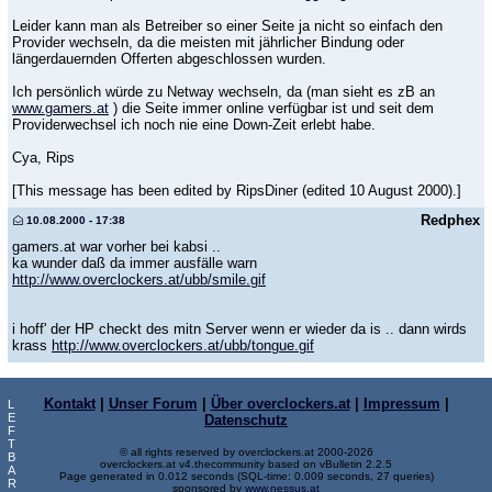
Leider kann man als Betreiber so einer Seite ja nicht so einfach den
Provider wechseln, da die meisten mit jährlicher Bindung oder
längerdauernden Offerten abgeschlossen wurden.
Ich persönlich würde zu Netway wechseln, da (man sieht es zB an
www.gamers.at
) die Seite immer online verfügbar ist und seit dem
Providerwechsel ich noch nie eine Down-Zeit erlebt habe.
Cya, Rips
[This message has been edited by RipsDiner (edited 10 August 2000).]
Redphex
10.08.2000 - 17:38
gamers.at war vorher bei kabsi ..
ka wunder daß da immer ausfälle warn
http://www.overclockers.at/ubb/smile.gif
i hoff' der HP checkt des mitn Server wenn er wieder da is .. dann wirds
krass
http://www.overclockers.at/ubb/tongue.gif
Kontakt
|
Unser Forum
|
Über overclockers.at
|
Impressum
|
L
E
Datenschutz
F
T
© all rights reserved by overclockers.at 2000-2026
B
overclockers.at v4.thecommunity based on vBulletin 2.2.5
A
Page generated in 0.012 seconds (SQL-time: 0.009 seconds, 27 queries)
R
sponsored by
www.nessus.at