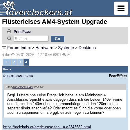
Flüsterleises AM4-System Upgrade
Print Page
Forum Index
>
Hardware
>
Systeme
>
Desktops
ike
05.01.2026 - 12:18
6891
59
2
3
4
Posts
FearEffect
13.01.2026 - 17:35
Zitat
aus einem Post
von ike
Bzgl. Lüftereinbau eine Frage: Ich habe ja am Mainboard 4
Anschlüsse. Spricht etwas dagegen dass ich die beiden 140er vorne
und die beiden 140er oben zusammenhänge und den 120er hinten
separat direkt anschließe? Oder macht es Sinn die vorne oder oben
auch zu separieren um sie ggf. einzeln regeln zu können?
https://geizhals.at/arctic-case-fan...a-a2343582.html