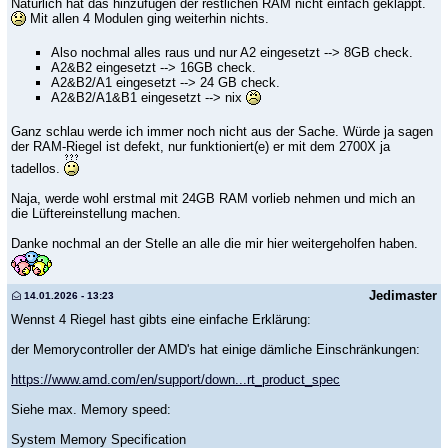
Natürlich hat das hinzufügen der restlichen RAM nicht einfach geklappt.
Mit allen 4 Modulen ging weiterhin nichts.
Also nochmal alles raus und nur A2 eingesetzt --> 8GB check.
A2&B2 eingesetzt --> 16GB check.
A2&B2/A1 eingesetzt --> 24 GB check.
A2&B2/A1&B1 eingesetzt --> nix
Ganz schlau werde ich immer noch nicht aus der Sache. Würde ja sagen
der RAM-Riegel ist defekt, nur funktioniert(e) er mit dem 2700X ja
tadellos.
Naja, werde wohl erstmal mit 24GB RAM vorlieb nehmen und mich an
die Lüftereinstellung machen.
Danke nochmal an der Stelle an alle die mir hier weitergeholfen haben.
Jedimaster
14.01.2026 - 13:23
Wennst 4 Riegel hast gibts eine einfache Erklärung:
der Memorycontroller der AMD's hat einige dämliche Einschränkungen:
https://www.amd.com/en/support/down...rt_product_spec
Siehe max. Memory speed:
System Memory Specification