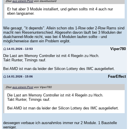
Zitat
aus einem Post
von davebastard
Er hat aber 3 Module installiert, und gehen sollts mit 4 auch nur
eben langsamer.
Wie gesagt, "it depends". Allein schon obs 1-Row oder 2-Row Rams sind
macht nen Riesenunterschied. Abgesehn davon läuft bei 3 Modulen der
dualchannel-Mode nicht, was bei 4 Modulen laufen sollte - und
möglicherweise dann ein Problem ergibt.
Viper780
14.01.2026 - 13:53
Die Last am Memory Controller ist mit 4 Riegeln zu Hoch.
Takt Runter, Timings rauf.
Bei AMD ist man da leider der Silicon Lottery des IMC ausgeliefert.
FearEffect
14.01.2026 - 15:06
Zitat
aus einem Post
von Viper780
Die Last am Memory Controller ist mit 4 Riegeln zu Hoch.
Takt Runter, Timings rauf.
Bei AMD ist man da leider der Silicon Lottery des IMC ausgeliefert.
deswegen verbaue ich ausnahmlos immer nur 2 Module. 1 Baustelle
weniger.