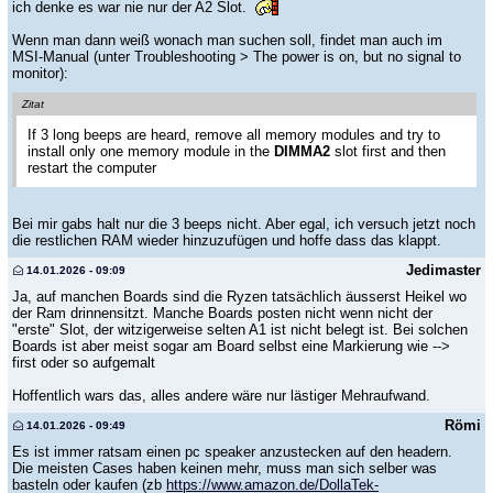
ich denke es war nie nur der A2 Slot.
Wenn man dann weiß wonach man suchen soll, findet man auch im
MSI-Manual (unter Troubleshooting > The power is on, but no signal to
monitor):
Zitat
If 3 long beeps are heard, remove all memory modules and try to
install only one memory module in the
DIMMA2
slot first and then
restart the computer
Bei mir gabs halt nur die 3 beeps nicht. Aber egal, ich versuch jetzt noch
die restlichen RAM wieder hinzuzufügen und hoffe dass das klappt.
Jedimaster
14.01.2026 - 09:09
Ja, auf manchen Boards sind die Ryzen tatsächlich äusserst Heikel wo
der Ram drinnensitzt. Manche Boards posten nicht wenn nicht der
"erste" Slot, der witzigerweise selten A1 ist nicht belegt ist. Bei solchen
Boards ist aber meist sogar am Board selbst eine Markierung wie -->
first oder so aufgemalt
Hoffentlich wars das, alles andere wäre nur lästiger Mehraufwand.
Römi
14.01.2026 - 09:49
Es ist immer ratsam einen pc speaker anzustecken auf den headern.
Die meisten Cases haben keinen mehr, muss man sich selber was
basteln oder kaufen (zb
https://www.amazon.de/DollaTek-