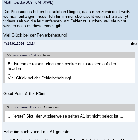
Moth...e/dp/B09H6MTXWL
).
Die Piepscodes helfen bei solchen Dingen, dass man zumindest weiß
wo man anfangen muss. Ich bin immer überrascht wenn ich zb auf yt
videos seh wo die leut anfangen wirr Fehler zu suchen weil sie nicht
wissen dass es diese codes gibt.
Viel Glück bei der Fehlerbehebung!
ike
14.01.2026 - 13:14
Zitat
aus einem Post
von Römi
Es ist immer ratsam einen pc speaker anzustecken auf den
headern.
...
Viel Glück bei der Fehlerbehebung!
Good Point & thx Römi!
Zitat
aus einem Post
von Jedimaster
... "erste" Slot, der witzigerweise selten A1 ist nicht belegt ist ...
Habe iirc auch zuerst mit A1 getestet.