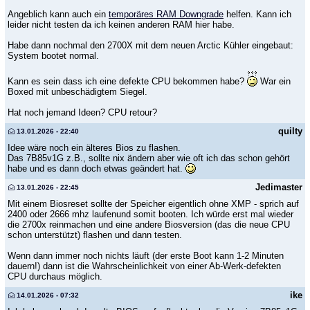
Angeblich kann auch ein
temporäres RAM Downgrade
helfen. Kann ich
leider nicht testen da ich keinen anderen RAM hier habe.
Habe dann nochmal den 2700X mit dem neuen Arctic Kühler eingebaut:
System bootet normal.
Kann es sein dass ich eine defekte CPU bekommen habe?
War ein
Boxed mit unbeschädigtem Siegel.
Hat noch jemand Ideen? CPU retour?
quilty
13.01.2026 - 22:40
Idee wäre noch ein älteres Bios zu flashen.
Das 7B85v1G z.B., sollte nix ändern aber wie oft ich das schon gehört
habe und es dann doch etwas geändert hat.
Jedimaster
13.01.2026 - 22:45
Mit einem Biosreset sollte der Speicher eigentlich ohne XMP - sprich auf
2400 oder 2666 mhz laufenund somit booten. Ich würde erst mal wieder
die 2700x reinmachen und eine andere Biosversion (das die neue CPU
schon unterstützt) flashen und dann testen.
Wenn dann immer noch nichts läuft (der erste Boot kann 1-2 Minuten
dauern!) dann ist die Wahrscheinlichkeit von einer Ab-Werk-defekten
CPU durchaus möglich.
ike
14.01.2026 - 07:32