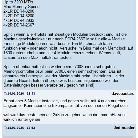
Up to 3200 MT/s
Max Memory Speed
2x1R DDR4-3200
2x2R DDR4-3200
4x1R DDR4-2933
4x2R DDR4-2667
Sprich wenn alle 4 Slots mit 2-seitigen Modulen bestückt sind, ist die
Maximalgeschwindigkeit nur noch DDR4-2667 Mhz für alle 4 Module.
Einseitige Module gehn etwas besser. Ein Mischmasch kann
funktionieren - oder auch nicht. Versuche im Bios mal den Memclock auf
1600 runterzudrehn und alle 4 Module reinzustecken. Wenns läuft,
lansam an den Maximaltakt rantesten.
Sprich offenbar hattest entweder beim 2700X einen sehr guten
Memorycontroller bzw. beim 5700X einen sehr schlechten. Das ist
genauso ein Lottospiel wie der Maximaltakt beim Übertakten. Leider.
(Teurere Boards liefern öfters etwas bessere Ergebnisse weil die
Datenleitungen besser verarbeitet / geschirmt sind)
davebastard
14.01.2026 - 13:43
Er hat aber 3 Module installiert, und gehen sollts mit 4 auch nur eben
langsamer. Kann aber eine Inkompatibilität von dem einen Riegel sein.
wsl wird das beste sein auf 2x8gb zu gehen wenn die max mHz sonst
wirklich runter gehen
Jedimaster
14.01.2026 - 13:52