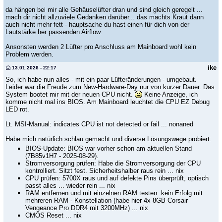
da hängen bei mir alle Gehäuselüfter dran und sind gleich geregelt ...
mach dir nicht allzuviele Gedanken darüber... das machts Kraut dann
auch nicht mehr fett - hauptsache du hast einen für dich von der
Lautstärke her passenden Airflow.
Ansonsten werden 2 Lüfter pro Anschluss am Mainboard wohl kein
Problem werden.
ike
13.01.2026 - 22:17
So, ich habe nun alles - mit ein paar Lüfteränderungen - umgebaut.
Leider war die Freude zum New-Hardware-Day nur von kurzer Dauer. Das
System bootet mir mit der neuen CPU nicht.
Keine Anzeige, ich
komme nicht mal ins BIOS. Am Mainboard leuchtet die CPU EZ Debug
LED rot.
Lt. MSI-Manual: indicates CPU ist not detected or fail ... nonaned
Habe mich natürlich schlau gemacht und diverse Lösungswege probiert:
BIOS-Update: BIOS war vorher schon am aktuellen Stand
(7B85v1H7 - 2025-08-29).
Stromversorgung prüfen: Habe die Stromversorgung der CPU
kontrolliert. Sitzt fest. Sicherheitshalber raus rein ... nix
CPU prüfen: 5700X raus und auf defekte Pins überprüft, optisch
passt alles ... wieder rein ... nix
RAM entfernen und mit einzelnen RAM testen: kein Erfolg mit
mehreren RAM - Konstellation (habe hier 4x 8GB Corsair
Vengeance Pro DDR4 mit 3200MHz) ... nix
CMOS Reset ... nix