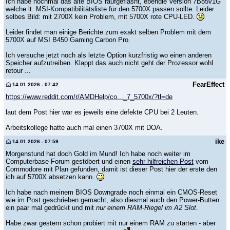
Ich habe nochmal das alte BIOS raufgeflasht, ebendie Version 7B85v1G
welche lt. MSI-Kompatibilitätsliste für den 5700X passen sollte. Leider
selbes Bild: mit 2700X kein Problem, mit 5700X rote CPU-LED.
Leider findet man einige Berichte zum exakt selben Problem mit dem
5700X auf MSI B450 Gaming Carbon Pro.
Ich versuche jetzt noch als letzte Option kurzfristig wo einen anderen
Speicher aufzutreiben. Klappt das auch nicht geht der Prozessor wohl
retour ...
FearEffect
14.01.2026 - 07:42
https://www.reddit.com/r/AMDHelp/co..._7_5700x/?tl=de
laut dem Post hier war es jeweils eine defekte CPU bei 2 Leuten.
Arbeitskollege hatte auch mal einen 3700X mit DOA.
ike
14.01.2026 - 07:59
Morgenstund hat doch Gold im Mund! Ich habe noch weiter im
Computerbase-Forum gestöbert und einen
sehr hilfreichen Post
vom
Commodore mit Plan gefunden, damit ist dieser Post hier der erste den
ich auf 5700X absetzen kann.
Ich habe nach meinem BIOS Downgrade noch einmal ein CMOS-Reset
wie im Post geschrieben gemacht, also diesmal auch den Power-Butten
ein paar mal gedrückt und mit
nur einem RAM-Riegel im A2 Slot
.
Habe zwar gestern schon probiert mit nur einem RAM zu starten - aber