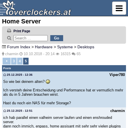
Home Server
Print Page
Forum Index
>
Hardware
>
Systeme
>
Desktops
charmin
10.10.2018 - 20:14
16315
65
3
4
5
Posts
Viper780
25.12.2025 - 12:36
So wie bei deinem alten?
Ich versteh deine Entscheidung und Performance hat er vermutlich mehr
als du in 5 Jahren brauchen wirst.
Hast du noch ein NAS für mehr Storage?
charmin
25.12.2025 - 12:51
ich hab parallel einen valheim server laufen und einen enshrouded
server.
dann noch immich, enpass, home assisant mit sehr sehr vielen plugins