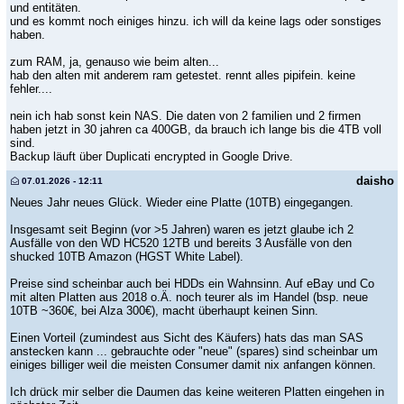
und entitäten.
und es kommt noch einiges hinzu. ich will da keine lags oder sonstiges
haben.
zum RAM, ja, genauso wie beim alten...
hab den alten mit anderem ram getestet. rennt alles pipifein. keine
fehler....
nein ich hab sonst kein NAS. Die daten von 2 familien und 2 firmen
haben jetzt in 30 jahren ca 400GB, da brauch ich lange bis die 4TB voll
sind.
Backup läuft über Duplicati encrypted in Google Drive.
daisho
07.01.2026 - 12:11
Neues Jahr neues Glück. Wieder eine Platte (10TB) eingegangen.
Insgesamt seit Beginn (vor >5 Jahren) waren es jetzt glaube ich 2
Ausfälle von den WD HC520 12TB und bereits 3 Ausfälle von den
shucked 10TB Amazon (HGST White Label).
Preise sind scheinbar auch bei HDDs ein Wahnsinn. Auf eBay und Co
mit alten Platten aus 2018 o.Ä. noch teurer als im Handel (bsp. neue
10TB ~360€, bei Alza 300€), macht überhaupt keinen Sinn.
Einen Vorteil (zumindest aus Sicht des Käufers) hats das man SAS
anstecken kann ... gebrauchte oder "neue" (spares) sind scheinbar um
einiges billiger weil die meisten Consumer damit nix anfangen können.
Ich drück mir selber die Daumen das keine weiteren Platten eingehen in