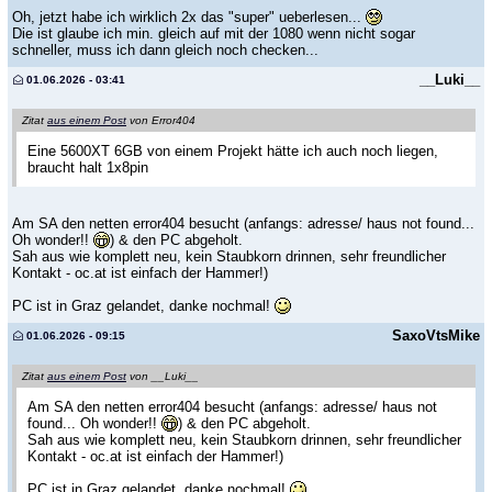
Oh, jetzt habe ich wirklich 2x das "super" ueberlesen...
Die ist glaube ich min. gleich auf mit der 1080 wenn nicht sogar
schneller, muss ich dann gleich noch checken...
__Luki__
01.06.2026 - 03:41
Zitat
aus einem Post
von Error404
Eine 5600XT 6GB von einem Projekt hätte ich auch noch liegen,
braucht halt 1x8pin
Am SA den netten error404 besucht (anfangs: adresse/ haus not found...
Oh wonder!!
) & den PC abgeholt.
Sah aus wie komplett neu, kein Staubkorn drinnen, sehr freundlicher
Kontakt - oc.at ist einfach der Hammer!)
PC ist in Graz gelandet, danke nochmal!
SaxoVtsMike
01.06.2026 - 09:15
Zitat
aus einem Post
von __Luki__
Am SA den netten error404 besucht (anfangs: adresse/ haus not
found... Oh wonder!!
) & den PC abgeholt.
Sah aus wie komplett neu, kein Staubkorn drinnen, sehr freundlicher
Kontakt - oc.at ist einfach der Hammer!)
PC ist in Graz gelandet, danke nochmal!