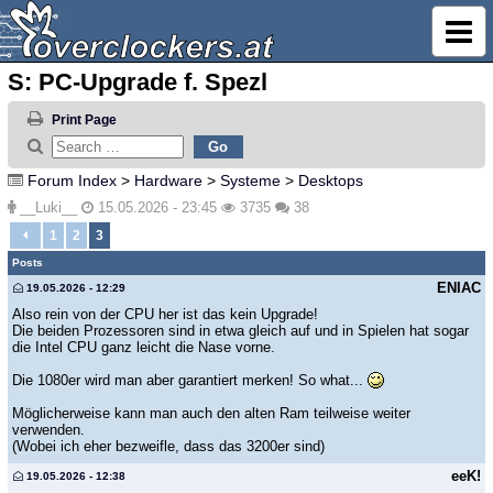
S: PC-Upgrade f. Spezl
Print Page
Forum Index
>
Hardware
>
Systeme
>
Desktops
__Luki__
15.05.2026 - 23:45
3735
38
1
2
3
Posts
ENIAC
19.05.2026 - 12:29
Also rein von der CPU her ist das kein Upgrade!
Die beiden Prozessoren sind in etwa gleich auf und in Spielen hat sogar
die Intel CPU ganz leicht die Nase vorne.
Die 1080er wird man aber garantiert merken! So what...
Möglicherweise kann man auch den alten Ram teilweise weiter
verwenden.
(Wobei ich eher bezweifle, dass das 3200er sind)
eeK!
19.05.2026 - 12:38