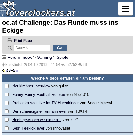
oc.at Challenge: Das Runde muss ins
Eckige
Print Page
Forum Index
>
Gaming
>
Spiele
karlstiefel
04.10.2013 - 11:54
52752
81
Welche Videos gefallen dir am besten?
Neukirchner Interview
von quilty
Funny Funny Football Referee
von Neo1010
Prohaska sagt live im TV Hurenkinder
von Bodominjaervi
Der schneidigste Tormann ever
von T3XT4
Hoch gewinnen wir nimma...
von KTC
Best Feekick ever
von Innovaset