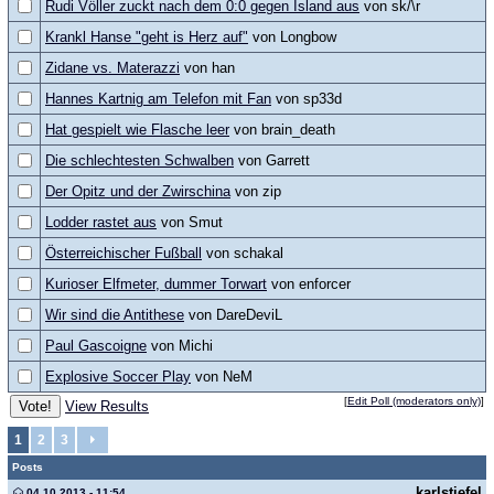
Rudi Völler zuckt nach dem 0:0 gegen Island aus
von sk/\r
Krankl Hanse "geht is Herz auf"
von Longbow
Zidane vs. Materazzi
von han
Hannes Kartnig am Telefon mit Fan
von sp33d
Hat gespielt wie Flasche leer
von brain_death
Die schlechtesten Schwalben
von Garrett
Der Opitz und der Zwirschina
von zip
Lodder rastet aus
von Smut
Österreichischer Fußball
von schakal
Kurioser Elfmeter, dummer Torwart
von enforcer
Wir sind die Antithese
von DareDeviL
Paul Gascoigne
von Michi
Explosive Soccer Play
von NeM
[
Edit Poll (moderators only)
]
View Results
1
2
3
Posts
karlstiefel
04.10.2013 - 11:54