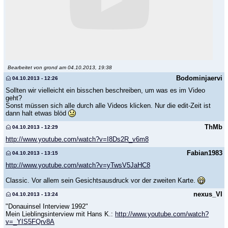
Bearbeitet von grond am 04.10.2013, 19:38
Bodominjaervi
04.10.2013 - 12:26
Sollten wir vielleicht ein bisschen beschreiben, um was es im Video
geht?
Sonst müssen sich alle durch alle Videos klicken. Nur die edit-Zeit ist
dann halt etwas blöd
ThMb
04.10.2013 - 12:29
http://www.youtube.com/watch?v=I8Ds2R_v6m8
Fabian1983
04.10.2013 - 13:15
http://www.youtube.com/watch?v=yTwsV5JaHC8
Classic. Vor allem sein Gesichtsausdruck vor der zweiten Karte.
nexus_VI
04.10.2013 - 13:24
"Donauinsel Interview 1992"
Mein Lieblingsinterview mit Hans K.:
http://www.youtube.com/watch?
v=_YIS5FQrv8A