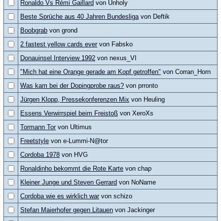
Ronaldo Vs Rémi Gaillard
von Unholy
Beste Sprüche aus 40 Jahren Bundesliga
von Deftik
Boobgrab
von grond
2 fastest yellow cards ever
von Fabsko
Donauinsel Interview 1992
von nexus_VI
"Mich hat eine Orange gerade am Kopf getroffen"
von Corran_Horn
Was kam bei der Dopingprobe raus?
von prronto
Jürgen Klopp, Pressekonferenzen Mix
von Heuling
Essens Verwirrspiel beim Freistoß
von XeroXs
Tormann Tor
von Ultimus
Freetstyle
von e-Lummi-N@tor
Cordoba 1978
von HVG
Ronaldinho bekommt die Rote Karte
von chap
Kleiner Junge und Steven Gerrard
von NoName
Cordoba wie es wirklich war
von schizo
Stefan Maierhofer gegen Litauen
von Jackinger