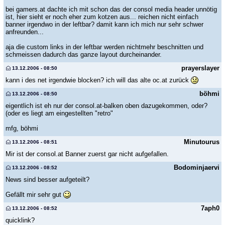
bei gamers.at dachte ich mit schon das der consol media header unnötig
ist, hier sieht er noch eher zum kotzen aus... reichen nicht einfach
banner irgendwo in der leftbar? damit kann ich mich nur sehr schwer
anfreunden...
aja die custom links in der leftbar werden nichtmehr beschnitten und
schmeissen dadurch das ganze layout durcheinander.
prayerslayer
13.12.2006 - 08:50
kann i des net irgendwie blocken? ich will das alte oc.at zurück
böhmi
13.12.2006 - 08:50
eigentlich ist eh nur der consol.at-balken oben dazugekommen, oder?
(oder es liegt am eingestellten "retro"
mfg, böhmi
Minutourus
13.12.2006 - 08:51
Mir ist der consol.at Banner zuerst gar nicht aufgefallen.
Bodominjaervi
13.12.2006 - 08:52
News sind besser aufgeteilt?
Gefällt mir sehr gut
7aph0
13.12.2006 - 08:52
quicklink?