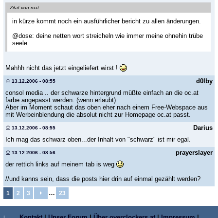
Zitat von mat
in kürze kommt noch ein ausführlicher bericht zu allen änderungen.
@dose: deine netten wort streicheln wie immer meine ohnehin trübe
seele.
Mahhh nicht das jetzt eingeliefert wirst !
d0lby
13.12.2006 - 08:55
consol media .. der schwarze hintergrund müßte einfach an die oc.at
farbe angepasst werden. (wenn erlaubt)
Aber im Moment schaut das oben eher nach einem Free-Webspace aus
mit Werbeinblendung die absolut nicht zur Homepage oc.at passt.
Darius
13.12.2006 - 08:55
Ich mag das schwarz oben...der Inhalt von "schwarz" ist mir egal.
prayerslayer
13.12.2006 - 08:56
der rettich links auf meinem tab is weg
//und kanns sein, dass die posts hier drin auf einmal gezählt werden?
…
1
2
3
23
Kontakt
|
Unser Forum
|
Über overclockers.at
|
Impressum
|
L