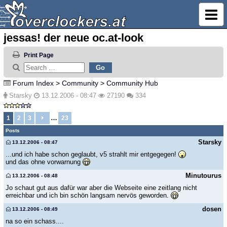
jessas! der neue oc.at-look
Print Page
Forum Index
>
Community
>
Community Hub
Starsky
13.12.2006 - 08:47
27190
334
…
1
2
3
23
Posts
Starsky
13.12.2006 - 08:47
...und ich habe schon geglaubt, v5 strahlt mir entgegegen!
und das ohne vorwarnung
Minutourus
13.12.2006 - 08:48
Jo schaut gut aus dafür war aber die Webseite eine zeitlang nicht
erreichbar und ich bin schön langsam nervös geworden.
dosen
13.12.2006 - 08:49
na so ein schass....