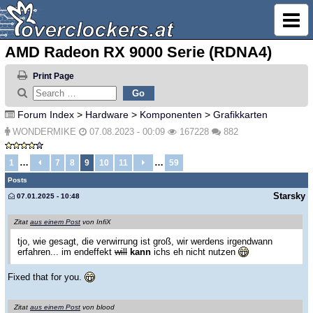
AMD Radeon RX 9000 Serie (RDNA4)
Print Page
Forum Index
>
Hardware
>
Komponenten
>
Grafikkarten
WONDERMIKE
07.08.2023 - 00:09
167228
882
…
…
1
7
8
9
10
11
59
Posts
Starsky
07.01.2025 - 10:48
Zitat
aus einem Post
von InfiX
tjo, wie gesagt, die verwirrung ist groß, wir werdens irgendwann
erfahren... im endeffekt
will
kann
ichs eh nicht nutzen
Fixed that for you.
Zitat
aus einem Post
von blood