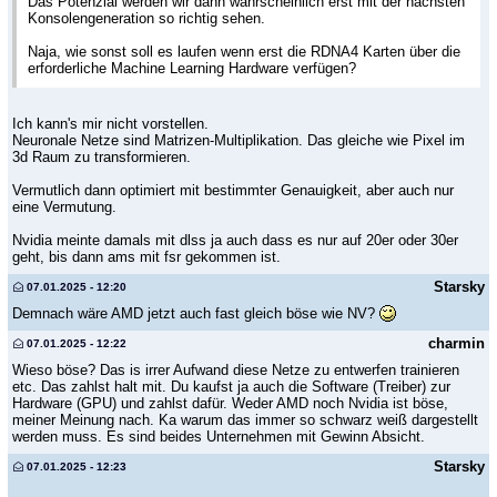
Das Potenzial werden wir dann wahrscheinlich erst mit der nächsten
Konsolengeneration so richtig sehen.
Naja, wie sonst soll es laufen wenn erst die RDNA4 Karten über die
erforderliche Machine Learning Hardware verfügen?
Ich kann's mir nicht vorstellen.
Neuronale Netze sind Matrizen-Multiplikation. Das gleiche wie Pixel im
3d Raum zu transformieren.
Vermutlich dann optimiert mit bestimmter Genauigkeit, aber auch nur
eine Vermutung.
Nvidia meinte damals mit dlss ja auch dass es nur auf 20er oder 30er
geht, bis dann ams mit fsr gekommen ist.
Starsky
07.01.2025 - 12:20
Demnach wäre AMD jetzt auch fast gleich böse wie NV?
charmin
07.01.2025 - 12:22
Wieso böse? Das is irrer Aufwand diese Netze zu entwerfen trainieren
etc. Das zahlst halt mit. Du kaufst ja auch die Software (Treiber) zur
Hardware (GPU) und zahlst dafür. Weder AMD noch Nvidia ist böse,
meiner Meinung nach. Ka warum das immer so schwarz weiß dargestellt
werden muss. Es sind beides Unternehmen mit Gewinn Absicht.
Starsky
07.01.2025 - 12:23