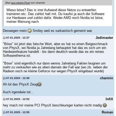
Zitat
aus einem Post
von charmin
Wieso böse? Das is irrer Aufwand diese Netze zu entwerfen
trainieren etc. Das zahlst halt mit. Du kaufst ja auch die Software
zur Hardware und zahlst dafür. Weder AMD noch Nvidia ist böse,
meiner Meinung nach.
Deswegen mein
Smiley weil es sarkastisch gemeint war.
Jedimaster
07.01.2025 - 12:37
"Böse" ist jetzt das falsche Wort, aber es hat so einen Beigeschmack
von PhysX, wo Nvidia ja Jahrelang behauptet hat das es sich um ein
Hardwarefeature handelt - bis dann deutlich wurde das es ein reines
Softwarethema ist.
"Böse" sind eigentlich nur dann wenns Jahrelang Fakten leugnen um
mehr zu verkaufen wie es eben damals der Fall war (wo zb. neben der
Radeon noch ne kleine Geforce nur wegen PhysX eingebaut wurde)
charmin
07.01.2025 - 12:40
Ah lol das PhysX Zeug
Auch irgendwie tot...
InfiX
07.01.2025 - 12:52
hey mach mir meine PCI PhysX beschleuniger karten nicht madig
Roman
07.01.2025 - 12:55