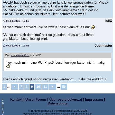
AGEIA hat doch selber einige Jahre lang Erweiterungskarten für PhysX
angeboten. Physics Processing Unit war der klingende Name.
NV hat's gekauft und jetzt ist's ein Softwarethema? I dun get it?
Hat AGEIA da schon NV hinters Licht geführt oder was?
InfiX
07.01.2025 - 12:59
es war immer software, die hardware "beschleunigt" es nur
NV hat es nach dem kauf halt so geändert, dass es auf ihren
grafikkarten beschleunigt wird.
Jedimaster
07.01.2025 - 12:59
Zitat
aus einem Post
von InfiX
hey mach mir meine PCI PhysX beschleuniger karten nicht madig
I habs ehrlich gsagt schon vergessen/verdrängt ... gabs die wirklich ?
…
…
1
7
8
9
10
11
59
Kontakt
|
Unser Forum
|
Über overclockers.at
|
Impressum
|
L
E
Datenschutz
F
T
© all rights reserved by overclockers.at 2000-2026
B
overclockers.at v4.thecommunity based on vBulletin 2.2.5