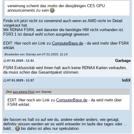
verwirrung scheint das motto der diesjährigen CES GPU
announcements zu sein
Finde ich jetzt nicht so verwirrend auch wenn es AMD nicht im Detail
vorgekaut hat.
Mit RDNA4 FSR4, weil darunter die benötigte HW nicht vorhanden ist.
FSR3.1 ist darauf wohl schon ausgelegt gewesen.
EDIT: Hier noch ein Link zu
ComputerBase.de
- da wird mehr über FSR4
erklärt.
Bearbeitet von Starsky am 07.01.2025, 11:14
Garbage
07.01.2025 - 11:31
FSR4 Exklusivität wird ihnen halt auch keine RDNA4 Karten verkaufen,
da muss schon das Gesamtpaket stimmen.
InfiX
07.01.2025 - 11:37
Zitat
aus einem Post
von Starsky
EDIT: Hier noch ein Link zu
ComputerBase.de
- da wird mehr über
FSR4 erklärt.
die fassen es halt so auf wie du, andere wieder anders, wie gesagt,
definitiv wissen werden wir es wohl entweder im laufe des tages oder ...
bald...
bis dahin ist alles nur spekulation.