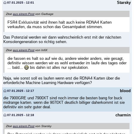
Starsky
07.01.2025 - 12:01
Zitat
aus einem Post
von Garbage
FSR4 Exklusivität wird ihnen halt auch keine RDNA4 Karten
verkaufen, da muss schon das Gesamtpaket stimmen.
Das Potenzial werden wir dann wahrscheinlich erst mit der nächsten
Konsolengeneration so richtig sehen.
Zitat
aus einem Post
von InfiX
die fassen es halt so auf wie du, andere wieder anders, wie gesagt,
definitiv wissen werden wir es wohl entweder im laufe des tages oder
... bald...
bis dahin ist alles nur spekulation.
Naja, wie sonst soll es laufen wenn erst die RDNA4 Karten über die
erforderliche Machine Learning Hardware verfügen?
blood
07.01.2025 - 12:17
die 7900GRE und 7900XT sind noch immer die besten bang for buck
midrange karten. wenn die 9070XT deutlich billiger daherkommt ist sie
definitiv ein sehr guter deal.
charmin
07.01.2025 - 12:18
Zitat
aus einem Post
von Starsky