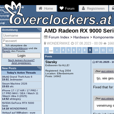
Home
Forum
Registrieren
AMD Radeon RX 9000 Seri
Anmeldung
Forum Index
>
Hardware
>
Komponente
WONDERMIKE
07.08.2023 - 00:09
166
Ich akzeptiere die
Datenschutzerklärung
und die
…
1
4
5
6
7
8
9
10
11
12
Regeln
des Forums.
Posts
Noch keinen Account?
Starsky
07.01.2025 - 1
Jetzt registrieren.
Erdbeeren für ALLE!
New Posts
Registered: Aug 2004
Zitat
aus einem
Today's Active Threads
Location: Elfenbeinturm
Posts: 14942
[Multi] Grand Theft Auto 6
tjo, wie ge
15:51
Jedimaster
Steam Machine 2026
15:03
s4c
Fixed that for
iPhone 17 / 17 AIR / 17 PRO /
17 PRO MAX / SE4 / Watch 11
/Watch Ultra 3 (2025)
Zitat
aus einem
14:52
whitegrey
NVIDIA GeForce RTX 5000
verwirrung
Serie
14:18
WONDERMIKE
Verkauf auf Willhaben - eure