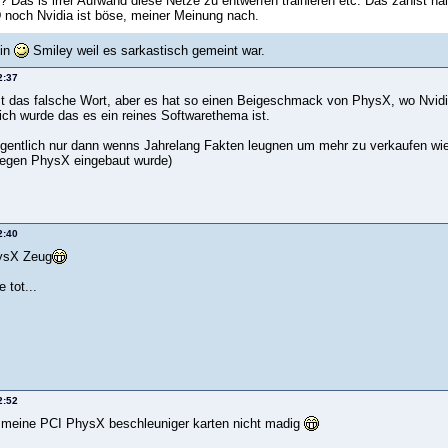
 Das is irrer Aufwand diese Netze zu entwerfen trainieren etc. Das zahlst hal
noch Nvidia ist böse, meiner Meinung nach.
in
Smiley weil es sarkastisch gemeint war.
2:37
tzt das falsche Wort, aber es hat so einen Beigeschmack von PhysX, wo Nvidi
lich wurde das es ein reines Softwarethema ist.
igentlich nur dann wenns Jahrelang Fakten leugnen um mehr zu verkaufen wie
wegen PhysX eingebaut wurde)
2:40
hysX Zeug
 tot...
2:52
 meine PCI PhysX beschleuniger karten nicht madig