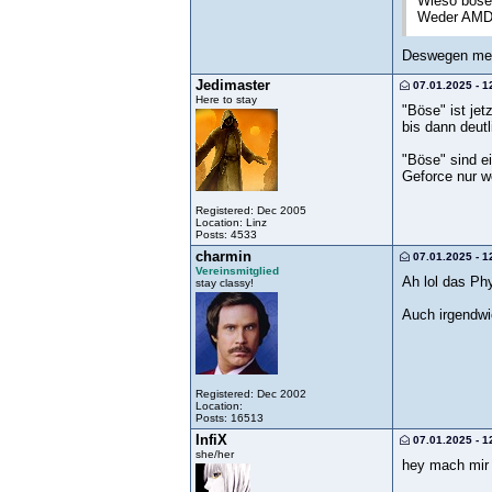
Wieso böse?
Weder AMD 
Deswegen me
Jedimaster
07.01.2025 - 1
Here to stay
"Böse" ist je
bis dann deut
"Böse" sind e
Geforce nur 
Registered: Dec 2005
Location: Linz
Posts: 4533
charmin
07.01.2025 - 1
Vereinsmitglied
Ah lol das P
stay classy!
Auch irgendwie
Registered: Dec 2002
Location:
Posts: 16513
InfiX
07.01.2025 - 1
she/her
hey mach mir