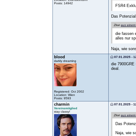
Posts: 14942
FSR4 Exklu
Das Potenzial
Zitat
aus einem
die fassen 
alles nur sp
Naja, wie son
blood
07.01.2025 - 1
darkly dreaming
die 7900GRE u
deal.
Registered: Oct 2002
Location: Wien
Posts: 9593
charmin
07.01.2025 - 1
Vereinsmitglied
stay classy!
Zitat
aus einem
Das Potenzi
Naja, wie s