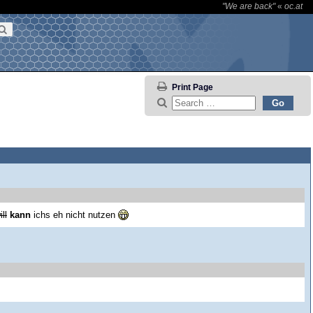
"We are back"
«
oc.at
Print Page
ill
kann
ichs eh nicht nutzen