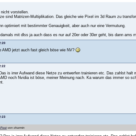
 nicht vorstellen.
ze sind Matrizen-Multiplikation. Das gleiche wie Pixel im 3d Raum zu transfo
nn optimiert mit bestimmter Genauigkeit, aber auch nur eine Vermutung.
 damals mit dlss ja auch dass es nur auf 20er oder 30er geht, bis dann ams m
2:20
 AMD jetzt auch fast gleich böse wie NV?
2:22
s is irrer Aufwand diese Netze zu entwerfen trainieren etc. Das zahlst halt 
AMD noch Nvidia ist böse, meiner Meinung nach. Ka warum das immer so sch
t.
2:23
 Post
von charmin