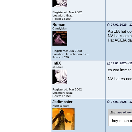
Registered: Mar 2002
Location: Graz
Posts: 15159
Roman
07.01.2025 - 1
CandyMan
AGEIA hat doc
NV hat's gekau
Hat AGEIA da 
Registered: Jun 2000
Location: Im schönen Kär..
Posts: 4079
InfiX
07.01.2025 - 1
she/her
es war immer 
NV hat es nach
Registered: Mar 2002
Location: Graz
Posts: 15159
Jedimaster
07.01.2025 - 1
Here to stay
Zitat
aus einem
hey mach m