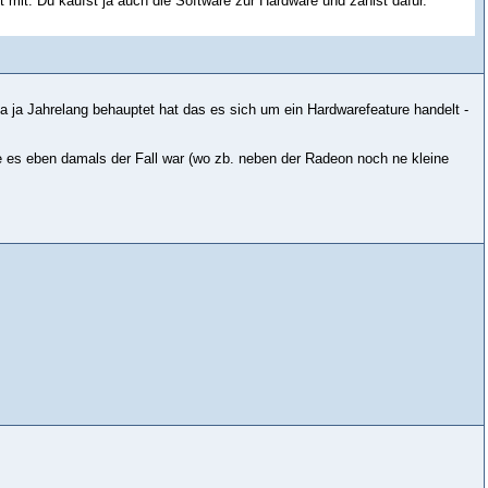
t mit. Du kaufst ja auch die Software zur Hardware und zahlst dafür.
a ja Jahrelang behauptet hat das es sich um ein Hardwarefeature handelt -
 es eben damals der Fall war (wo zb. neben der Radeon noch ne kleine