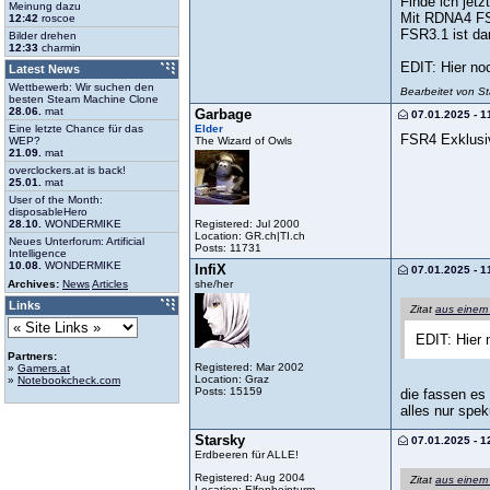
Finde ich jetz
Meinung dazu
Mit RDNA4 FSR
12:42
roscoe
FSR3.1 ist da
Bilder drehen
12:33
charmin
EDIT: Hier no
Latest News
Wettbewerb: Wir suchen den
Bearbeitet von S
besten Steam Machine Clone
28.06.
mat
Garbage
07.01.2025 - 1
Elder
Eine letzte Chance für das
FSR4 Exklusiv
The Wizard of Owls
WEP?
21.09.
mat
overclockers.at is back!
25.01.
mat
User of the Month:
disposableHero
Registered: Jul 2000
28.10.
WONDERMIKE
Location: GR.ch|TI.ch
Neues Unterforum: Artificial
Posts: 11731
Intelligence
10.08.
WONDERMIKE
InfiX
07.01.2025 - 1
she/her
Archives:
News
Articles
Links
Zitat
aus einem
EDIT: Hier 
Partners:
Registered: Mar 2002
»
Gamers.at
Location: Graz
»
Notebookcheck.com
Posts: 15159
die fassen es 
alles nur spek
Starsky
07.01.2025 - 1
Erdbeeren für ALLE!
Registered: Aug 2004
Zitat
aus einem
Location: Elfenbeinturm