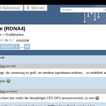
Datenschutz
Über uns
e (RDNA4)
n
>
Grafikkarten
063
867
…
13
14
58
0:48
 Post
von InfiX
sagt, die verwirrung ist groß, wir werdens irgendwann erfahren... im endeffekt
w
 you.
 Post
von blood
 scheint das motto der diesjährigen CES GPU announcements zu sein