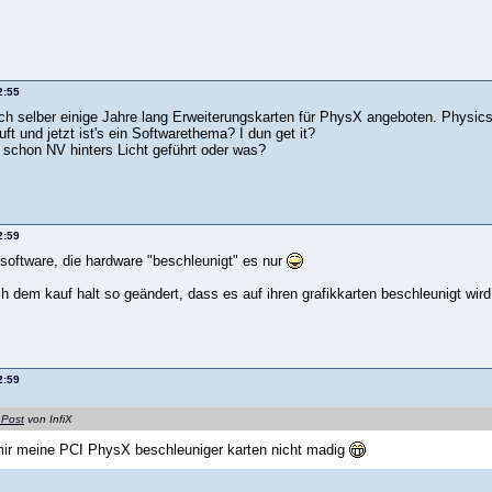
2:55
h selber einige Jahre lang Erweiterungskarten für PhysX angeboten. Physic
ft und jetzt ist's ein Softwarethema? I dun get it?
schon NV hinters Licht geführt oder was?
2:59
software, die hardware "beschleunigt" es nur
 dem kauf halt so geändert, dass es auf ihren grafikkarten beschleunigt wird
2:59
 Post
von InfiX
ir meine PCI PhysX beschleuniger karten nicht madig