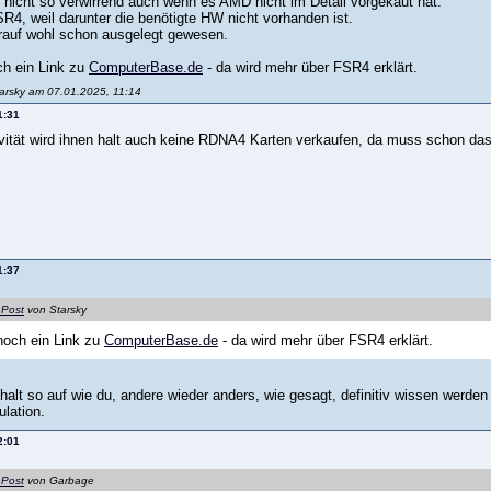
t nicht so verwirrend auch wenn es AMD nicht im Detail vorgekaut hat.
4, weil darunter die benötigte HW nicht vorhanden ist.
rauf wohl schon ausgelegt gewesen.
ch ein Link zu
ComputerBase.de
- da wird mehr über FSR4 erklärt.
tarsky am 07.01.2025, 11:14
1:31
ität wird ihnen halt auch keine RDNA4 Karten verkaufen, da muss schon d
1:37
 Post
von Starsky
noch ein Link zu
ComputerBase.de
- da wird mehr über FSR4 erklärt.
halt so auf wie du, andere wieder anders, wie gesagt, definitiv wissen werden 
ulation.
2:01
 Post
von Garbage