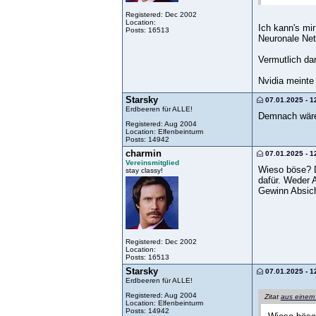
Registered: Dec 2002
Location:
Ich kann's mir
Posts: 16513
Neuronale Net
Vermutlich da
Nvidia meinte
Starsky
07.01.2025 - 1
Erdbeeren für ALLE!
Demnach wäre
Registered: Aug 2004
Location: Elfenbeinturm
Posts: 14942
charmin
07.01.2025 - 1
Vereinsmitglied
Wieso böse? Da
stay classy!
dafür. Weder 
Gewinn Absich
Registered: Dec 2002
Location:
Posts: 16513
Starsky
07.01.2025 - 1
Erdbeeren für ALLE!
Registered: Aug 2004
Zitat
aus einem
Location: Elfenbeinturm
Posts: 14942