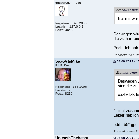
unsäglicher Prolet
Zitat
aus einem
Bei mir war
Registered: Dec 2005
Location: 127.0.0.1
Posts: 3653
Deswegen wird
die zu hart u
//edit: ich ha
Bearbeitet von U
SaxoVtsMike
08.08.2024 - 1
R.I.P. Karl
Zitat
aus einem
Deswegen wi
sind die zu
Registered: Sep 2006
Location: ö
Posts: 8216
//edit: ich
4. mal zusamm
Leider hab ic
edit : 65° gp
Bearbeitet von S
UnleashThebeast
08.08.2024 - 1