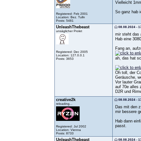
Vielleicht 1m
So ganz hab i
Registered: Feb 2001
Location: Bez. Tulln
Posts: 5481
UnleashThebeast
08.08.2024 - 1
unsäglicher Prolet
mir steht das 
Hab eine 3080
Fang an, aufz
Registered: Dec 2005
Location: 127.0.0.1
ah, das hat s
Posts: 3653
Oh toll, der 
Geräusche, w
Vor lauter Gr
auf 70e alles
D2R und Rimwo
creative2k
08.08.2024 - 1
reloading...
Das mit den z
mir bessere g
Hab dann einf
passt.
Registered: Jul 2002
Location: Vienna
Posts: 8733
UnleashThebeast
08.08.2024 - 1