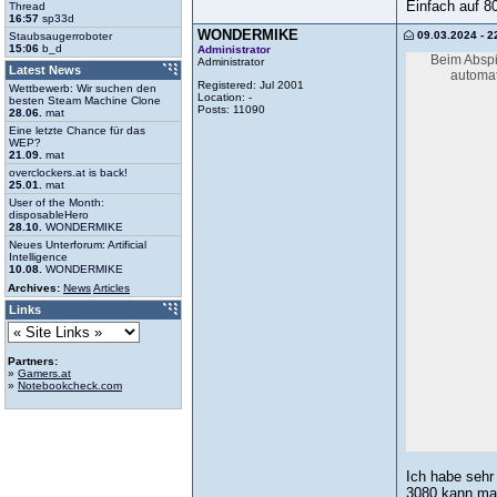
Einfach auf 8
Thread
16:57
sp33d
WONDERMIKE
09.03.2024 - 2
Staubsaugerroboter
15:06
b_d
Administrator
Beim Abspi
Administrator
Latest News
automat
Registered: Jul 2001
Wettbewerb: Wir suchen den
Location: -
besten Steam Machine Clone
Posts: 11090
28.06.
mat
Eine letzte Chance für das
WEP?
21.09.
mat
overclockers.at is back!
25.01.
mat
User of the Month:
disposableHero
28.10.
WONDERMIKE
Neues Unterforum: Artificial
Intelligence
10.08.
WONDERMIKE
Archives:
News
Articles
Links
Partners:
»
Gamers.at
»
Notebookcheck.com
Ich habe sehr
3080 kann man 