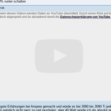
0% runter schalten
2:21
elen dieses Videos werden Daten an YouTube übermittelt. Durch einen Klick auf d
isch abgespielt und du akzeptierst damit die
Datenschutzerklärung von YouTube 
 gute Erfahrungen bei Ampere gemacht und würde es bei 3080 bis 3090 Ti jedem
natürlich nicht ganz so viel rausholen, aber 40 Watt würde ich als absolut re