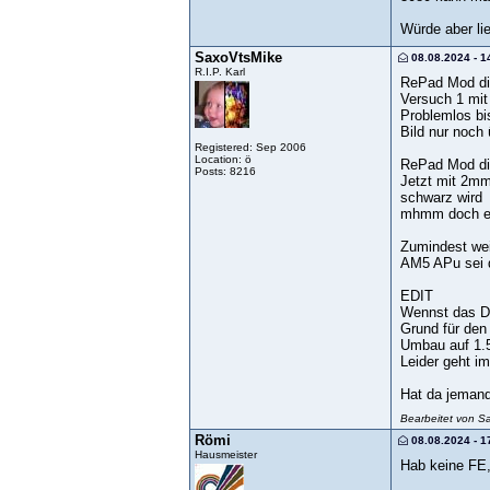
Würde aber li
SaxoVtsMike
08.08.2024 - 1
R.I.P. Karl
RePad Mod die
Versuch 1 mit
Problemlos bi
Bild nur noch
Registered: Sep 2006
Location: ö
RePad Mod di
Posts: 8216
Jetzt mit 2mm
schwarz wird
mhmm doch ei
Zumindest weiß
AM5 APu sei 
EDIT
Wennst das DP
Grund für den
Umbau auf 1.
Leider geht i
Hat da jemand
Bearbeitet von S
Römi
08.08.2024 - 1
Hausmeister
Hab keine FE,