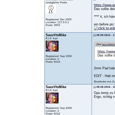
unsäglicher Prolet
https://www.
Das sollte de
**** it, ich 
Registered: Dec 2005
Location: 127.0.0.1
ein before pic:
Posts: 3653
SaxoVtsMike
08.08.2024 - 1
R.I.P. Karl
Zitat
aus einem
https://ww
Das sollte 
Registered: Sep 2006
Location: ö
Posts: 8216
2mm Pad hab i
EDIT : Hab im
Bearbeitet von S
SaxoVtsMike
08.08.2024 - 1
R.I.P. Karl
Gpu temp zu h
Ergo, richtig 
Registered: Sep 2006
Location: ö
Posts: 8216