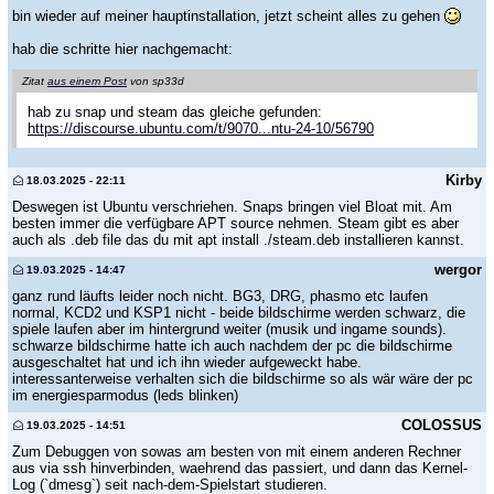
bin wieder auf meiner hauptinstallation, jetzt scheint alles zu gehen
hab die schritte hier nachgemacht:
Zitat
aus einem Post
von sp33d
hab zu snap und steam das gleiche gefunden:
https://discourse.ubuntu.com/t/9070...ntu-24-10/56790
Kirby
18.03.2025 - 22:11
Deswegen ist Ubuntu verschriehen. Snaps bringen viel Bloat mit. Am
besten immer die verfügbare APT source nehmen. Steam gibt es aber
auch als .deb file das du mit apt install ./steam.deb installieren kannst.
wergor
19.03.2025 - 14:47
ganz rund läufts leider noch nicht. BG3, DRG, phasmo etc laufen
normal, KCD2 und KSP1 nicht - beide bildschirme werden schwarz, die
spiele laufen aber im hintergrund weiter (musik und ingame sounds).
schwarze bildschirme hatte ich auch nachdem der pc die bildschirme
ausgeschaltet hat und ich ihn wieder aufgeweckt habe.
interessanterweise verhalten sich die bildschirme so als wär wäre der pc
im energiesparmodus (leds blinken)
COLOSSUS
19.03.2025 - 14:51
Zum Debuggen von sowas am besten von mit einem anderen Rechner
aus via ssh hinverbinden, waehrend das passiert, und dann das Kernel-
Log (`dmesg`) seit nach-dem-Spielstart studieren.