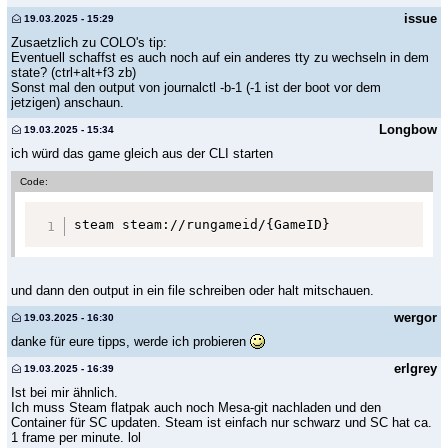
issue
19.03.2025 - 15:29
Zusaetzlich zu COLO's tip:
Eventuell schaffst es auch noch auf ein anderes tty zu wechseln in dem
state? (ctrl+alt+f3 zb)
Sonst mal den output von journalctl -b-1 (-1 ist der boot vor dem
jetzigen) anschaun.
Longbow
19.03.2025 - 15:34
ich würd das game gleich aus der CLI starten
Code:
steam steam://rungameid/{GameID}
und dann den output in ein file schreiben oder halt mitschauen.
wergor
19.03.2025 - 16:30
danke für eure tipps, werde ich probieren
erlgrey
19.03.2025 - 16:39
Ist bei mir ähnlich.
Ich muss Steam flatpak auch noch Mesa-git nachladen und den
Container für SC updaten. Steam ist einfach nur schwarz und SC hat ca.
1 frame per minute. lol