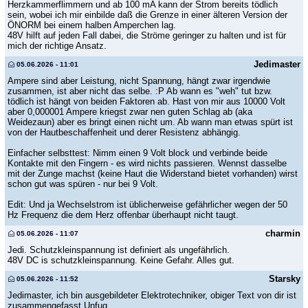
Herzkammerflimmern und ab 100 mA kann der Strom bereits tödlich
sein, wobei ich mir einbilde daß die Grenze in einer älteren Version der
ÖNORM bei einem halben Amperchen lag.
48V hilft auf jeden Fall dabei, die Ströme geringer zu halten und ist für
mich der richtige Ansatz.
Jedimaster
05.06.2026 - 11:01
Ampere sind aber Leistung, nicht Spannung, hängt zwar irgendwie
zusammen, ist aber nicht das selbe. :P Ab wann es "weh" tut bzw.
tödlich ist hängt von beiden Faktoren ab. Hast von mir aus 10000 Volt
aber 0,000001 Ampere kriegst zwar nen guten Schlag ab (aka
Weidezaun) aber es bringt einen nicht um. Ab wann man etwas spürt ist
von der Hautbeschaffenheit und derer Resistenz abhängig.
Einfacher selbsttest: Nimm einen 9 Volt block und verbinde beide
Kontakte mit den Fingern - es wird nichts passieren. Wennst dasselbe
mit der Zunge machst (keine Haut die Widerstand bietet vorhanden) wirst
schon gut was spüren - nur bei 9 Volt.
Edit: Und ja Wechselstrom ist üblicherweise gefährlicher wegen der 50
Hz Frequenz die dem Herz offenbar überhaupt nicht taugt.
charmin
05.06.2026 - 11:07
Jedi. Schutzkleinspannung ist definiert als ungefährlich.
48V DC is schutzkleinspannung. Keine Gefahr. Alles gut.
Starsky
05.06.2026 - 11:52
Jedimaster, ich bin ausgebildeter Elektrotechniker, obiger Text von dir ist
zusammengefasst Unfug