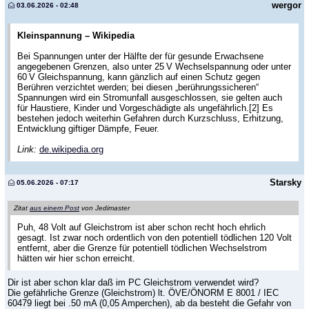
wergor
03.06.2026 - 02:48
Kleinspannung – Wikipedia
Bei Spannungen unter der Hälfte der für gesunde Erwachsene
angegebenen Grenzen, also unter 25 V Wechselspannung oder unter
60 V Gleichspannung, kann gänzlich auf einen Schutz gegen
Berühren verzichtet werden; bei diesen „berührungssicheren“
Spannungen wird ein Stromunfall ausgeschlossen, sie gelten auch
für Haustiere, Kinder und Vorgeschädigte als ungefährlich.[2] Es
bestehen jedoch weiterhin Gefahren durch Kurzschluss, Erhitzung,
Entwicklung giftiger Dämpfe, Feuer.
Link:
de.wikipedia.org
Starsky
05.06.2026 - 07:17
Zitat
aus einem Post
von Jedimaster
Puh, 48 Volt auf Gleichstrom ist aber schon recht hoch ehrlich
gesagt. Ist zwar noch ordentlich von den potentiell tödlichen 120 Volt
entfernt, aber die Grenze für potentiell tödlichen Wechselstrom
hätten wir hier schon erreicht.
Dir ist aber schon klar daß im PC Gleichstrom verwendet wird?
Die gefährliche Grenze (Gleichstrom) lt. ÖVE/ÖNORM E 8001 / IEC
60479 liegt bei .50 mA (0,05 Amperchen), ab da besteht die Gefahr von