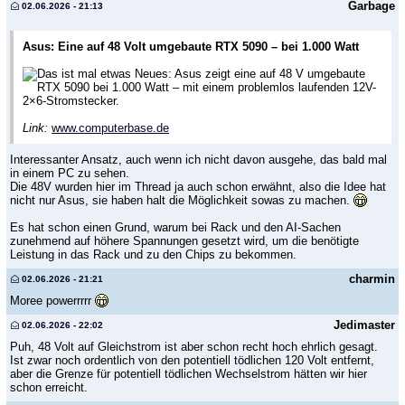
Garbage
02.06.2026 - 21:13
Asus: Eine auf 48 Volt umgebaute RTX 5090 – bei 1.000 Watt
Das ist mal etwas Neues: Asus zeigt eine auf 48 V umgebaute
RTX 5090 bei 1.000 Watt – mit einem problemlos laufenden 12V-
2×6-Stromstecker.
Link:
www.computerbase.de
Interessanter Ansatz, auch wenn ich nicht davon ausgehe, das bald mal
in einem PC zu sehen.
Die 48V wurden hier im Thread ja auch schon erwähnt, also die Idee hat
nicht nur Asus, sie haben halt die Möglichkeit sowas zu machen.
Es hat schon einen Grund, warum bei Rack und den AI-Sachen
zunehmend auf höhere Spannungen gesetzt wird, um die benötigte
Leistung in das Rack und zu den Chips zu bekommen.
charmin
02.06.2026 - 21:21
Moree powerrrrr
Jedimaster
02.06.2026 - 22:02
Puh, 48 Volt auf Gleichstrom ist aber schon recht hoch ehrlich gesagt.
Ist zwar noch ordentlich von den potentiell tödlichen 120 Volt entfernt,
aber die Grenze für potentiell tödlichen Wechselstrom hätten wir hier
schon erreicht.