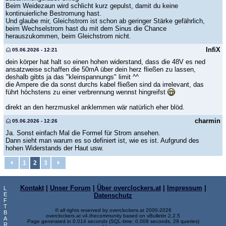
Beim Weidezaun wird schlicht kurz gepulst, damit du keine
kontinuierliche Bestromung hast.
Und glaube mir, Gleichstrom ist schon ab geringer Stärke gefährlich,
beim Wechselstrom hast du mit dem Sinus die Chance
herauszukommen, beim Gleichstrom nicht.
InfiX
05.06.2026 - 12:21
dein körper hat halt so einen hohen widerstand, dass die 48V es ned
ansatzweise schaffen die 50mA über dein herz fließen zu lassen,
deshalb gibts ja das "kleinspannungs" limit ^^
die Ampere die da sonst durchs kabel fließen sind da irrelevant, das
führt höchstens zu einer verbrennung wennst hingreifst
direkt an den herzmuskel anklemmen wär natürlich eher blöd.
charmin
05.06.2026 - 12:26
Ja. Sonst einfach Mal die Formel für Strom ansehen.
Dann sieht man warum es so definiert ist, wie es ist. Aufgrund des
hohen Widerstands der Haut usw.
1
2
3
Kontakt
|
Unser Forum
|
Über overclockers.at
|
Impressum
|
L
E
Datenschutz
F
T
© all rights reserved by overclockers.at 2000-2026
B
overclockers.at v4.thecommunity based on vBulletin 2.2.5
A
Page generated in 0.014 seconds (SQL-time: 0.009 seconds, 29 queries)
R