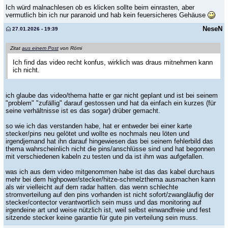
Ich würd malnachlesen ob es klicken sollte beim einrasten, aber
vermutlich bin ich nur paranoid und hab kein feuersicheres Gehäuse
NeseN
27.01.2026 - 19:39
Zitat
aus einem Post
von Römi
Ich find das video recht konfus, wirklich was draus mitnehmen kann
ich nicht.
ich glaube das video/thema hatte er gar nicht geplant und ist bei seinem
"problem" "zufällig" darauf gestossen und hat da einfach ein kurzes (für
seine verhältnisse ist es das sogar) drüber gemacht.
so wie ich das verstanden habe, hat er entweder bei einer karte
stecker/pins neu gelötet und wollte es nochmals neu löten und
irgendjemand hat ihn darauf hingewiesen das bei seinem fehlerbild das
thema wahrscheinlich nicht die pins/anschlüsse sind und hat begonnen
mit verschiedenen kabeln zu testen und da ist ihm was aufgefallen.
was ich aus dem video mitgenommen habe ist das das kabel durchaus
mehr bei dem highpower/stecker/hitze-schmelzthema ausmachen kann
als wir vielleicht auf dem radar hatten. das wenn schlechte
stromverteilung auf den pins vorhanden ist nicht sofort/zwangläufig der
stecker/contector verantwortlich sein muss und das monitoring auf
irgendeine art und weise nützlich ist, weil selbst einwandfreie und fest
sitzende stecker keine garantie für gute pin verteilung sein muss.