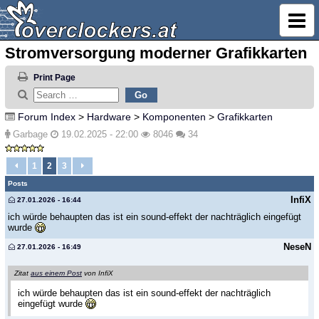
Stromversorgung moderner Grafikkarten
Print Page
Forum Index
>
Hardware
>
Komponenten
>
Grafikkarten
Garbage
19.02.2025 - 22:00
8046
34
1
2
3
Posts
InfiX
27.01.2026 - 16:44
ich würde behaupten das ist ein sound-effekt der nachträglich eingefügt
wurde
NeseN
27.01.2026 - 16:49
Zitat
aus einem Post
von InfiX
ich würde behaupten das ist ein sound-effekt der nachträglich
eingefügt wurde