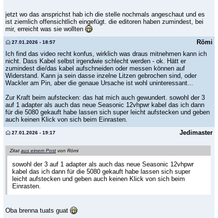
jetzt wo das ansprichst hab ich die stelle nochmals angeschaut und es
ist ziemlich offensichtlich eingefügt. die editoren haben zumindest, bei
mir, erreicht was sie wollten
Römi
27.01.2026 - 18:57
Ich find das video recht konfus, wirklich was draus mitnehmen kann ich
nicht. Dass Kabel selbst irgendwie schlecht werden - ok. Hätt er
zumindest die/das kabel aufschneiden oder messen können auf
Widerstand. Kann ja sein dasse inzelne Litzen gebrochen sind, oder
Wackler am Pin, aber die genaue Ursache ist wohl uninteressant...
Zur Kraft beim aufstecken: das hat mich auch gewundert. sowohl der 3
auf 1 adapter als auch das neue Seasonic 12vhpwr kabel das ich dann
für die 5080 gekauft habe lassen sich super leicht aufstecken und geben
auch keinen Klick von sich beim Einrasten.
Jedimaster
27.01.2026 - 19:17
Zitat
aus einem Post
von Römi
sowohl der 3 auf 1 adapter als auch das neue Seasonic 12vhpwr
kabel das ich dann für die 5080 gekauft habe lassen sich super
leicht aufstecken und geben auch keinen Klick von sich beim
Einrasten.
Oba brenna tuats guat