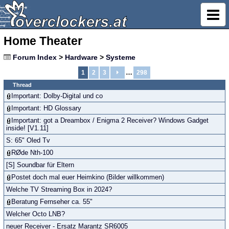
Home Theater
Forum Index
>
Hardware
>
Systeme
…
1
2
3
298
Thread
Important: Dolby-Digital und co
Important: HD Glossary
Important: got a Dreambox / Enigma 2 Receiver? Windows Gadget
inside! [V1.11]
S: 65" Oled Tv
RØde Nth-100
[S] Soundbar für Eltern
Postet doch mal euer Heimkino (Bilder willkommen)
Welche TV Streaming Box in 2024?
Beratung Fernseher ca. 55"
Welcher Octo LNB?
neuer Receiver - Ersatz Marantz SR6005