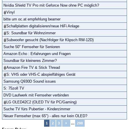
Nvidia Shield TV Pro mit Geforce Now ohne PC möglich?
Vinyl
bitte um oc.at empfehlung beamer
Schallplatten digitalisieren/neue HiFi Anlage
S: Soundbar für Wohnzimmer
Subwoofer gesucht (Nachfolger für Klipsch RW-12D)
Suche 50" Fernseher für Senioren
Amazon Echo : Erfahrungen und Fragen
Soundbar für kleineres Zimmer?
Amazon Fire TV & Stick Thread
S: VHS oder VHS-C abspielfähiges Gerät
Samsung Q930D Sound issues
S: 75zoll TV
DVD Laufwerk mit Fernseher verbinden
LG OLED42C2 (OLED TV für PC/Gaming)
Suche TV fürs Pubertier - Kinderzimmer
Neuer Fernseher (max 65") - alles nur kein OLED?
…
1
2
3
298