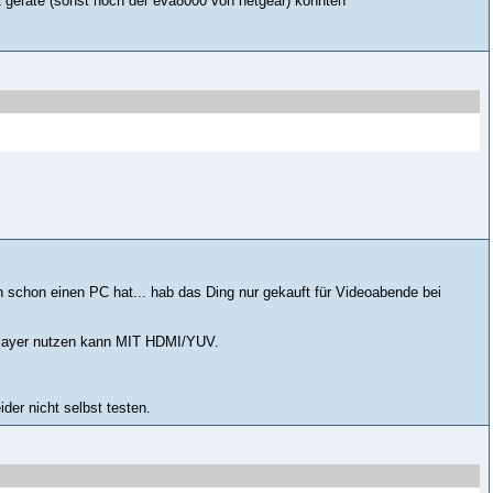
 2 geräte (sonst noch der eva8000 von netgear) konnten
n schon einen PC hat... hab das Ding nur gekauft für Videoabende bei
aplayer nutzen kann MIT HDMI/YUV.
der nicht selbst testen.