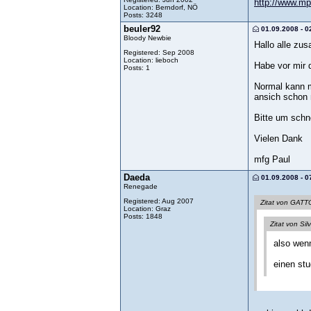
http://www.m
Location: Berndorf, NÖ
Posts: 3248
beuler92
01.09.2008 - 0
Bloody Newbie
Hallo alle zu
Registered: Sep 2008
Location: lieboch
Habe vor mir 
Posts: 1
Normal kann m
ansich schon 
Bitte um schne
Vielen Dank
mfg Paul
Daeda
01.09.2008 - 0
Renegade
Registered: Aug 2007
Zitat von GATT
Location: Graz
Posts: 1848
Zitat von Sil
also wenn
einen stu