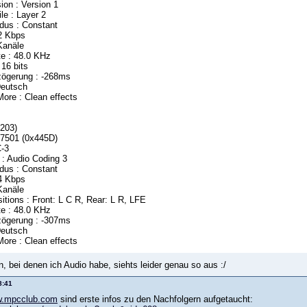
ion : Version 1
le : Layer 2
dus : Constant
92 Kbps
Kanäle
e : 48.0 KHz
 16 bits
zögerung : -268ms
Deutsch
ore : Clean effects
x203)
17501 (0x445D)
C-3
 : Audio Coding 3
dus : Constant
84 Kbps
Kanäle
itions : Front: L C R, Rear: L R, LFE
e : 48.0 KHz
zögerung : -307ms
Deutsch
ore : Clean effects
, bei denen ich Audio habe, siehts leider genau so aus :/
8:41
ww.mpcclub.com
sind erste infos zu den Nachfolgern aufgetaucht: