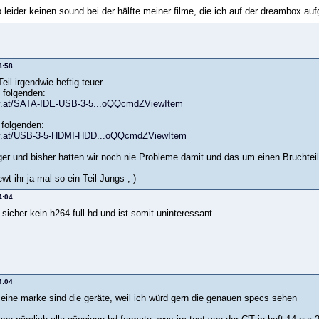
 leider keinen sound bei der hälfte meiner filme, die ich auf der dreambox 
3:58
eil irgendwie heftig teuer...
 folgenden:
bay.at/SATA-IDE-USB-3-5...oQQcmdZViewItem
folgenden:
bay.at/USB-3-5-HDMI-HDD...oQQcmdZViewItem
iger und bisher hatten wir noch nie Probleme damit und das um einen Bruchtei
ewt ihr ja mal so ein Teil Jungs ;-)
4:04
sicher kein h264 full-hd und ist somit uninteressant.
4:04
r eine marke sind die geräte, weil ich würd gern die genauen specs sehen