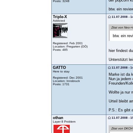
der popcorn k
Posts: 3248
btw. ein revi
Triple-X
11.07.2008 - 1
Addicted
Zitat von Neo-=
btw. ein re
Registered: Feb 2001
Location: Pregarten (OÖ)
Posts: 485
hier findest 
Unterstützt le
GATTO
11.07.2008 - 1
Here to stay
Marke ist da 
Registered: Dec 2001
Nun ja jedem 
Location: Innsbruck
Freunden/Koll
Posts: 1731
Wollte ja nur
Urteil bleibt
P.S.: Es gibt 
othan
11.07.2008 - 1
Layer 8 Problem
Zitat von DKCH