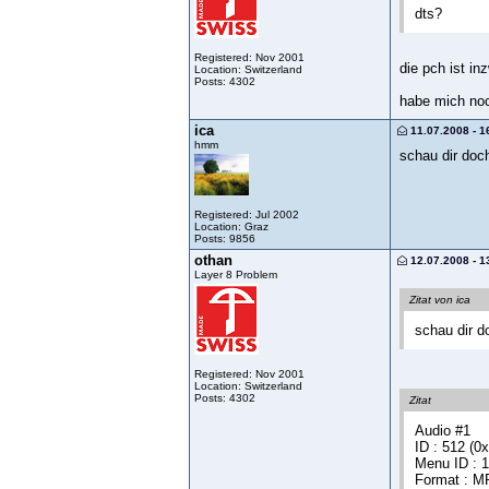
dts?
Registered: Nov 2001
die pch ist i
Location: Switzerland
Posts: 4302
habe mich noc
ica
11.07.2008 - 1
hmm
schau dir doc
Registered: Jul 2002
Location: Graz
Posts: 9856
othan
12.07.2008 - 1
Layer 8 Problem
Zitat von ica
schau dir d
Registered: Nov 2001
Location: Switzerland
Posts: 4302
Zitat
Audio #1
ID : 512 (0
Menu ID : 
Format : M