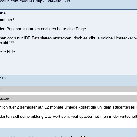
pcclub.com/modules.php?...cle&sid=608
2:41
sammen !!
den Popcorn zu kaufen doch ich hätte eine Frage :
an doch nur IDE Fetsplatten anstecken ,doch es gibt ja solche Umstecker v
nicht ??
lle Hilfe
7:18
O
vasurfer
 ich fuer 2 semester auf 12 monate umlege kostet die uni dem studenten lei 
denten soll seine bildung was wert sein, weil spaeter hat man in der wirtscha