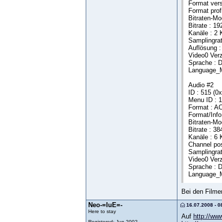
Format vers
Format profi
Bitraten-Mo
Bitrate : 1
Kanäle : 2 
Samplingrat
Auflösung :
Video0 Ver
Sprache : 
Language_M
Audio #2
ID : 515 (0
Menu ID : 
Format : A
Format/Info
Bitraten-Mo
Bitrate : 3
Kanäle : 6 
Channel pos
Samplingrat
Video0 Ver
Sprache : 
Language_M
Bei den Filmen
Neo-=IuE=-
16.07.2008 - 0
Here to stay
Auf
http://w
Registered: Jun 2002