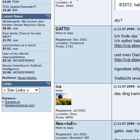
14:20
TOM
Location: #
/EDIT2: hab
Posts: 3408
TCG Spieler/Sammler?!
13:40
JDK
Latest News
dts?
Wettbewerb: Wir suchen den
besten Steam Machine Clone
GATTO
28.06.
mat
11.07.2008 - 1
Here to stay
Eine letzte Chance für das
Ich finde das T
WEP?
Registered: Dec 2001
Ich selbst hab
21.09.
mat
Location: Innsbruck
http://cgi.e
overclockers.at is back!
Posts: 1731
25.01.
mat
User of the Month:
und mein Dad 
disposableHero
http://cgi.e
28.10.
WONDERMIKE
Neues Unterforum: Artificial
Irgendwie bill
Intelligence
10.08.
WONDERMIKE
Vielleicht revi
Archives:
News
Articles
Links
ica
11.07.2008 - 1
hmm
das ding kann 
Partners:
»
Gamers.at
»
Notebookcheck.com
Registered: Jul 2002
Location: Graz
Posts: 9856
Neo-=IuE=-
11.07.2008 - 1
Here to stay
gatto, was fü
Registered: Jun 2002
Location: Berndorf, NÖ