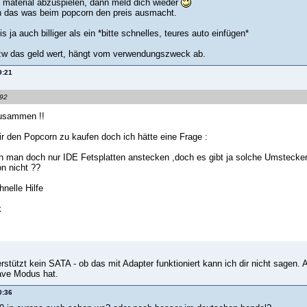
d material abzuspielen, dann meld dich wieder
h das was beim popcorn den preis ausmacht.
is ja auch billiger als ein *bitte schnelles, teures auto einfügen*
bzw das geld wert, hängt vom verwendungszweck ab.
9:21
r92
zusammen !!
r den Popcorn zu kaufen doch ich hätte eine Frage :
 man doch nur IDE Fetsplatten anstecken ,doch es gibt ja solche Umstecker
n nicht ??
hnelle Hilfe
k
rstützt kein SATA - ob das mit Adapter funktioniert kann ich dir nicht sagen.
ave Modus hat.
0:36