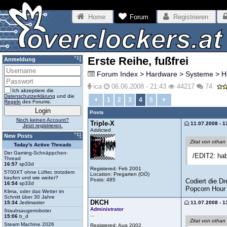
Home
Forum
Registrieren
Erste Reihe, fußfrei
Anmeldung
Forum Index
>
Hardware
>
Systeme
>
H
ica
06.06.2008 - 21:43
44217
74
Ich akzeptiere die
Datenschutzerklärung
und die
1
2
3
4
5
Regeln
des Forums.
Posts
Noch keinen Account?
Triple-X
11.07.2008 - 1
Jetzt registrieren.
Addicted
New Posts
Zitat von othan
Today's Active Threads
Der Gaming-Schnäppchen-
/EDIT2: hab
Thread
16:57
sp33d
Registered: Feb 2001
5700XT ohne Lüfter, trotzdem
Location: Pregarten (OÖ)
kaufen und wie weiter?
Posts: 485
Codiert die D
16:54
sp33d
Popcorn Hour 
Klima, oder das Wetter im
Schnitt über 30 Jahre
DKCH
11.07.2008 - 1
15:34
Jedimaster
Administrator
Staubsaugerroboter
...
15:06
b_d
Zitat von othan
Steam Machine 2026
Registered: Aug 2002