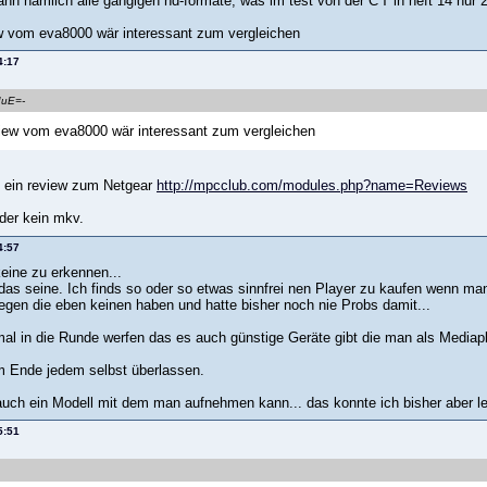
ann nämlich alle gängigen hd-formate, was im test von der C'T in heft 14 nur
ew vom eva8000 wär interessant zum vergleichen
4:17
IuE=-
view vom eva8000 wär interessant zum vergleichen
du ein review zum Netgear
http://mpcclub.com/modules.php?name=Reviews
ider kein mkv.
4:57
keine zu erkennen...
das seine. Ich finds so oder so etwas sinnfrei nen Player zu kaufen wenn ma
egen die eben keinen haben und hatte bisher noch nie Probs damit...
 mal in die Runde werfen das es auch günstige Geräte gibt die man als Medi
 am Ende jedem selbst überlassen.
auch ein Modell mit dem man aufnehmen kann... das konnte ich bisher aber lei
5:51