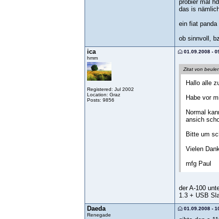
probier mal h
das is nämlic
ein fiat panda 
ob sinnvoll, 
ica
01.09.2008 - 0
hmm
Zitat von beule
Hallo alle 
Registered: Jul 2002
Location: Graz
Habe vor mi
Posts: 9856
Normal kann
ansich scho
Bitte um sc
Vielen Dan
mfg Paul
der A-100 unte
1.3 + USB Sl
Daeda
01.09.2008 - 1
Renegade