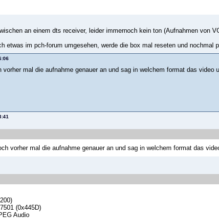
nzwischen an einem dts receiver, leider immernoch kein ton (Aufnahmen von V
h etwas im pch-forum umgesehen, werde die box mal reseten und nochmal p
6:06
h vorher mal die aufnahme genauer an und sag in welchem format das video un
3:41
och vorher mal die aufnahme genauer an und sag in welchem format das video 
x200)
17501 (0x445D)
PEG Audio