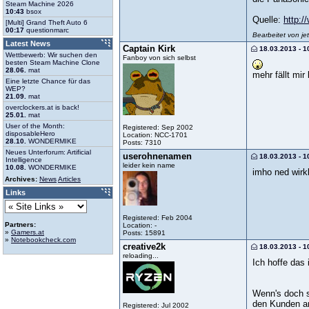
Steam Machine 2026
10:43
bsox
Quelle:
http:/
[Multi] Grand Theft Auto 6
00:17
questionmarc
Bearbeitet von j
Latest News
Captain Kirk
18.03.2013 - 1
Wettbewerb: Wir suchen den
Fanboy von sich selbst
besten Steam Machine Clone
28.06.
mat
mehr fällt mir 
Eine letzte Chance für das
WEP?
21.09.
mat
overclockers.at is back!
25.01.
mat
User of the Month:
Registered: Sep 2002
disposableHero
Location: NCC-1701
28.10.
WONDERMIKE
Posts: 7310
Neues Unterforum: Artificial
userohnenamen
18.03.2013 - 1
Intelligence
leider kein name
10.08.
WONDERMIKE
imho ned wirk
Archives:
News
Articles
Links
Registered: Feb 2004
Partners:
Location: -
»
Gamers.at
Posts: 15891
»
Notebookcheck.com
creative2k
18.03.2013 - 1
reloading...
Ich hoffe das 
Wenn's doch s
den Kunden an
Registered: Jul 2002