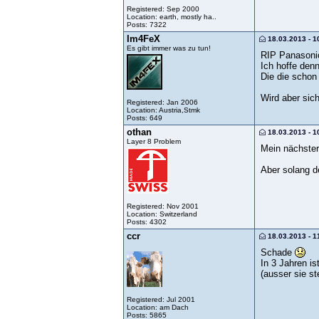
Registered: Sep 2000
Location: earth, mostly ha..
Posts: 7322
Im4FeX
18.03.2013 - 1
Es gibt immer was zu tun!
RIP Panasoni
Ich hoffe den
Die die schon
Wird aber sich
Registered: Jan 2006
Location: Austria,Stmk
Posts: 649
othan
18.03.2013 - 1
Layer 8 Problem
Mein nächster
Aber solang de
Registered: Nov 2001
Location: Switzerland
Posts: 4302
ccr
18.03.2013 - 1
Schade
In 3 Jahren i
(ausser sie st
Registered: Jul 2001
Location: am Dach
Posts: 5865