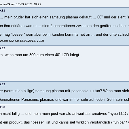
reative2k am 18.03.2013, 10:29
0:31
 ... mein bruder hat sich einen samsung plasma gekauft ... 60" und der sieht 
ihm erklären warum ... sind 2 generationen zwischen den geräten und laut
e mag "besser" sein aber beim kunden kommts net an ... und der unterschied ist
22zaphod22 am 18.03.2013, 10:36
0:32
en. wenn man um 300 euro einen 40" LCD kriegt...
0:33
er (vermutlich billige) samsung plasma mit panasonic zu tun? Wenn man sich 
 Generationen Panasonic plasmas und war immer sehr zufrieden. Sehr sehr scha
0:38
h nicht billig ... und mein mein post war als antwort auf creatives "hype LCD
t ein produkt, das "besser" ist und kanns net wirklich verständlich / fühlbar