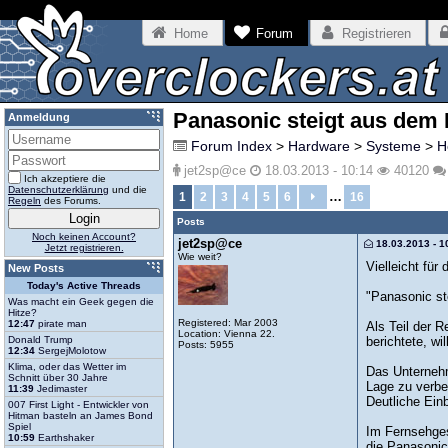
Home
Forum
Registrieren
Panasonic steigt aus dem
Anmeldung
Forum Index
>
Hardware
>
Systeme
>
H
jet2sp@ce
18.03.2013 - 10:14
40120
Ich akzeptiere die
Datenschutzerklärung
und die
…
1
2
3
4
5
6
16
Regeln
des Forums.
Posts
Noch keinen Account?
jet2sp@ce
18.03.2013 - 1
Jetzt registrieren.
Wie weit?
Vielleicht für
New Posts
Today's Active Threads
"Panasonic st
Was macht ein Geek gegen die
Hitze?
Registered: Mar 2003
12:47
pirate man
Als Teil der 
Location: Vienna 22.
berichtete, w
Donald Trump
Posts: 5955
12:34
SergejMolotow
Klima, oder das Wetter im
Das Unternehm
Schnitt über 30 Jahre
Lage zu verbe
11:39
Jedimaster
Deutliche Ein
007 First Light - Entwickler von
Hitman basteln an James Bond
Spiel
Im Fernsehges
10:59
Earthshaker
die Panasonic