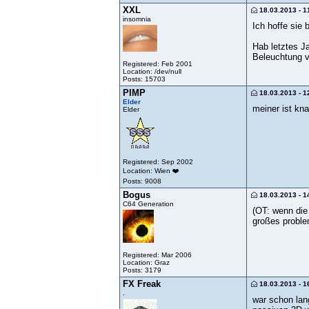
XXL
18.03.2013 - 1
insomnia
Ich hoffe sie 
Hab letztes J
Beleuchtung v
Registered: Feb 2001
Location: /dev/null
Posts: 15703
PIMP
18.03.2013 - 1
Elder
meiner ist kn
Elder
Registered: Sep 2002
Location: Wien ❤️
Posts: 9008
Bogus
18.03.2013 - 1
C64 Generation
(OT: wenn die
großes problem
Registered: Mar 2006
Location: Graz
Posts: 3179
FX Freak
18.03.2013 - 1
.
war schon lan