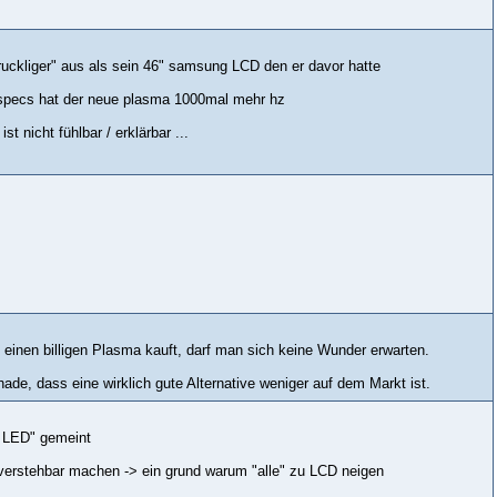
"ruckliger" aus als sein 46" samsung LCD den er davor hatte
 specs hat der neue plasma 1000mal mehr hz
 nicht fühlbar / erklärbar ...
einen billigen Plasma kauft, darf man sich keine Wunder erwarten.
de, dass eine wirklich gute Alternative weniger auf dem Markt ist.
 / LED" gemeint
 / verstehbar machen -> ein grund warum "alle" zu LCD neigen