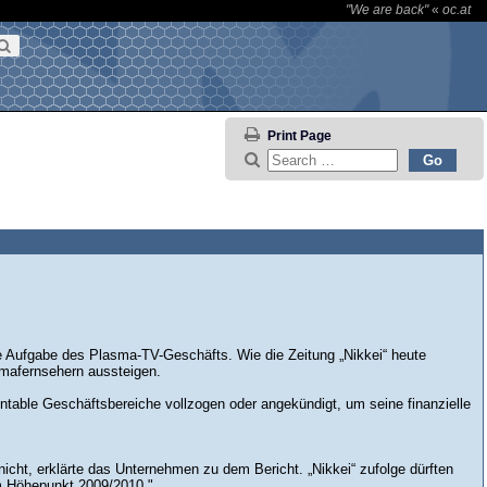
"We are back"
«
oc.at
Print Page
ie Aufgabe des Plasma-TV-Geschäfts. Wie die Zeitung „Nikkei“ heute
smafernsehern aussteigen.
table Geschäftsbereiche vollzogen oder angekündigt, um seine finanzielle
cht, erklärte das Unternehmen zu dem Bericht. „Nikkei“ zufolge dürften
m Höhepunkt 2009/2010."