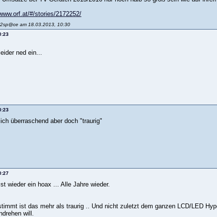
/www.orf.at/#/stories/2172252/
et2sp@ce am 18.03.2013, 10:30
0:23
leider ned ein...
0:23
lich überraschend aber doch "traurig"
0:27
ist wieder ein hoax ... Alle Jahre wieder.
timmt ist das mehr als traurig .. Und nicht zuletzt dem ganzen LCD/LED Hyp
drehen will.