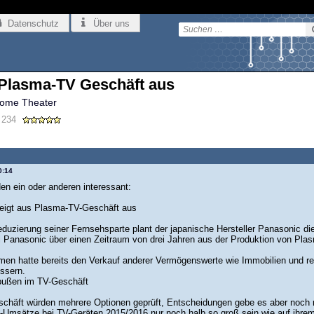
Datenschutz
Über uns
 Plasma-TV Geschäft aus
ome Theater
234
0:14
 den ein oder anderen interessant:
eigt aus Plasma-TV-Geschäft aus
Reduzierung seiner Fernsehsparte plant der japanische Hersteller Panasonic d
ill Panasonic über einen Zeitraum von drei Jahren aus der Produktion von Pla
en hatte bereits den Verkauf anderer Vermögenswerte wie Immobilien und ren
ssern.
bußen im TV-Geschäft
chäft würden mehrere Optionen geprüft, Entscheidungen gebe es aber noch ni
-Umsätze bei TV-Geräten 2015/2016 nur noch halb so groß sein wie auf ihre