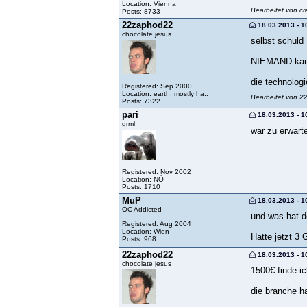
Location: Vienna
Bearbeitet von c
Posts: 8733
22zaphod22
18.03.2013 - 1
chocolate jesus
selbst schuld
NIEMAND kann 
die technologi
Registered: Sep 2000
Location: earth, mostly ha..
Bearbeitet von 
Posts: 7322
pari
18.03.2013 - 1
grml
war zu erwart
Registered: Nov 2002
Location: NÖ
Posts: 1710
MuP
18.03.2013 - 1
OC Addicted
und was hat d
Registered: Aug 2004
Location: Wien
Hatte jetzt 3
Posts: 968
22zaphod22
18.03.2013 - 1
chocolate jesus
1500€ finde ic
die branche ha