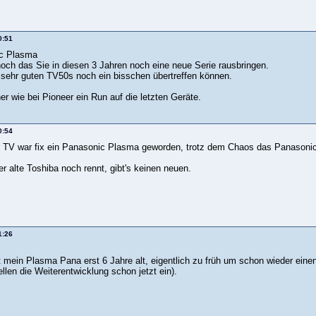
0:51
c Plasma
noch das Sie in diesen 3 Jahren noch eine neue Serie rausbringen.
 sehr guten TV50s noch ein bisschen übertreffen können.
er wie bei Pioneer ein Run auf die letzten Geräte.
0:54
 TV war fix ein Panasonic Plasma geworden, trotz dem Chaos das Panasonic 
r alte Toshiba noch rennt, gibt's keinen neuen.
1:26
st mein Plasma Pana erst 6 Jahre alt, eigentlich zu früh um schon wieder ein
ellen die Weiterentwicklung schon jetzt ein).