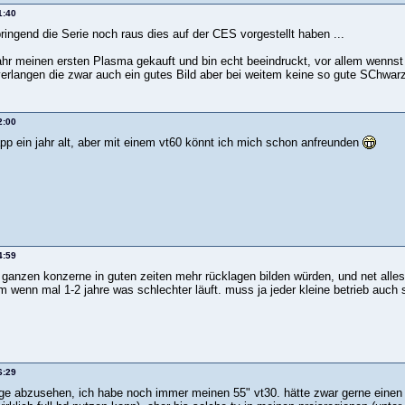
1:40
bringend die Serie noch raus dies auf der CES vorgestellt haben ...
ahr meinen ersten Plasma gekauft und bin echt beeindruckt, vor allem wennst 
erlangen die zwar auch ein gutes Bild aber bei weitem keine so gute SChwarz
2:00
app ein jahr alt, aber mit einem vt60 könnt ich mich schon anfreunden
4:59
 ganzen konzerne in guten zeiten mehr rücklagen bilden würden, und net alle
 wenn mal 1-2 jahre was schlechter läuft. muss ja jeder kleine betrieb auch 
6:29
ge abzusehen, ich habe noch immer meinen 55" vt30. hätte zwar gerne einen 