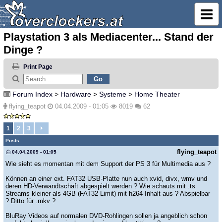
Playstation 3 als Mediacenter... Stand der
Dinge ?
Print Page
Forum Index
>
Hardware
>
Systeme
>
Home Theater
flying_teapot
04.04.2009 - 01:05
8019
62
1
2
3
Posts
flying_teapot
04.04.2009 - 01:05
Wie sieht es momentan mit dem Support der PS 3 für Multimedia aus ?
Können an einer ext. FAT32 USB-Platte nun auch xvid, divx, wmv und
deren HD-Verwandtschaft abgespielt werden ? Wie schauts mit .ts
Streams kleiner als 4GB (FAT32 Limit) mit h264 Inhalt aus ? Abspielbar
? Ditto für .mkv ?
BluRay Videos auf normalen DVD-Rohlingen sollen ja angeblich schon