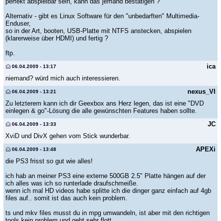
perfekt abspielbar sein, kann das jemand bestätigen ?
Alternativ - gibt es Linux Software für den "unbedarften" Multimedia-
Enduser,
so in der Art, booten, USB-Platte mit NTFS anstecken, abspielen
(klarerweise über HDMI) und fertig ?
ftp.
ica
06.04.2009 - 13:17
niemand? würd mich auch interessieren.
nexus_VI
06.04.2009 - 13:21
Zu letzterem kann ich dir Geexbox ans Herz legen, das ist eine "DVD
einlegen & go"-Lösung die alle gewünschten Features haben sollte.
JC
06.04.2009 - 13:33
XviD und DivX gehen vom Stick wunderbar.
APEXi
06.04.2009 - 13:48
die PS3 frisst so gut wie alles!
ich hab an meiner PS3 eine externe 500GB 2.5" Platte hängen auf der
ich alles was ich so runterlade draufschmeiße.
wenn ich mal HD videos habe splitte ich die dinger ganz einfach auf 4gb
files auf.. somit ist das auch kein problem.
ts und mkv files musst du in mpg umwandeln, ist aber mit den richtigen
tools kein problem und geht sehr flott.