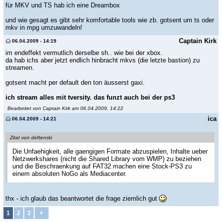
für MKV und TS hab ich eine Dreambox
und wie gesagt es gibt sehr komfortable tools wie zb. gotsent um ts oder
mkv in mpg umzuwandeln!
Captain Kirk
06.04.2009 - 14:19
im endeffekt vermutlich derselbe sh.. wie bei der xbox.
da hab ichs aber jetzt endlich hinbracht mkvs (die letzte bastion) zu
streamen.
gotsent macht per default den ton äusserst gaxi.
ich stream alles mit tversity. das funzt auch bei der ps3
Bearbeitet von Captain Kirk am 06.04.2009, 14:22
ica
06.04.2009 - 14:21
Zitat von deftenski
Die Unfaehigkeit, alle gaengigen Formate abzuspielen, Inhalte ueber
Netzwerkshares (nicht die Shared Library vom WMP) zu beziehen
und die Beschraenkung auf FAT32 machen eine Stock-PS3 zu
einem absoluten NoGo als Mediacenter.
thx - ich glaub das beantwortet die frage ziemlich gut
1
2
3