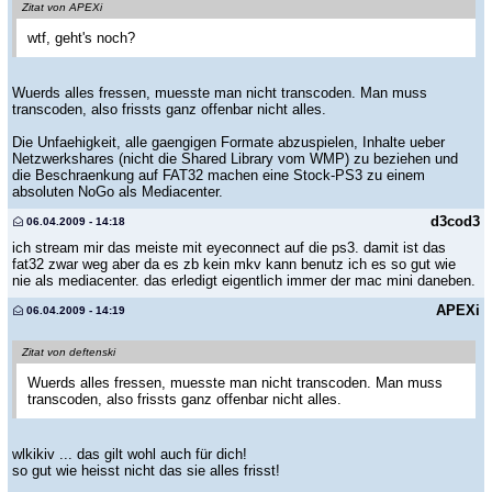
Zitat von APEXi
wtf, geht's noch?
Wuerds alles fressen, muesste man nicht transcoden. Man muss
transcoden, also frissts ganz offenbar nicht alles.
Die Unfaehigkeit, alle gaengigen Formate abzuspielen, Inhalte ueber
Netzwerkshares (nicht die Shared Library vom WMP) zu beziehen und
die Beschraenkung auf FAT32 machen eine Stock-PS3 zu einem
absoluten NoGo als Mediacenter.
d3cod3
06.04.2009 - 14:18
ich stream mir das meiste mit eyeconnect auf die ps3. damit ist das
fat32 zwar weg aber da es zb kein mkv kann benutz ich es so gut wie
nie als mediacenter. das erledigt eigentlich immer der mac mini daneben.
APEXi
06.04.2009 - 14:19
Zitat von deftenski
Wuerds alles fressen, muesste man nicht transcoden. Man muss
transcoden, also frissts ganz offenbar nicht alles.
wlkikiv ... das gilt wohl auch für dich!
so gut wie heisst nicht das sie alles frisst!