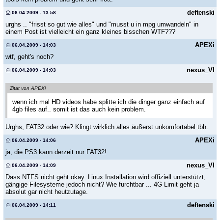
deftenski
06.04.2009 - 13:58
urghs .. "frisst so gut wie alles" und "musst u in mpg umwandeln" in
einem Post ist vielleicht ein ganz kleines bisschen WTF???
APEXi
06.04.2009 - 14:03
wtf, geht's noch?
nexus_VI
06.04.2009 - 14:03
Zitat von APEXi
wenn ich mal HD videos habe splitte ich die dinger ganz einfach auf
4gb files auf.. somit ist das auch kein problem.
Urghs, FAT32 oder wie? Klingt wirklich alles äußerst unkomfortabel tbh.
APEXi
06.04.2009 - 14:06
ja, die PS3 kann derzeit nur FAT32!
nexus_VI
06.04.2009 - 14:09
Dass NTFS nicht geht okay. Linux Installation wird offiziell unterstützt,
gängige Filesysteme jedoch nicht? Wie furchtbar ... 4G Limit geht ja
absolut gar nicht heutzutage.
deftenski
06.04.2009 - 14:11