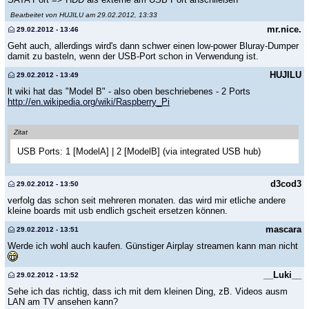
Bearbeitet von HUJILU am 29.02.2012, 13:33
mr.nice.
29.02.2012 - 13:46
Geht auch, allerdings wird's dann schwer einen low-power Bluray-Dumper
damit zu basteln, wenn der USB-Port schon in Verwendung ist.
HUJILU
29.02.2012 - 13:49
lt wiki hat das "Model B" - also oben beschriebenes - 2 Ports
http://en.wikipedia.org/wiki/Raspberry_Pi
Zitat
USB Ports: 1 [ModelA] | 2 [ModelB] (via integrated USB hub)
d3cod3
29.02.2012 - 13:50
verfolg das schon seit mehreren monaten. das wird mir etliche andere
kleine boards mit usb endlich gscheit ersetzen können.
mascara
29.02.2012 - 13:51
Werde ich wohl auch kaufen. Günstiger Airplay streamen kann man nicht
__Luki__
29.02.2012 - 13:52
Sehe ich das richtig, dass ich mit dem kleinen Ding, zB. Videos ausm
LAN am TV ansehen kann?