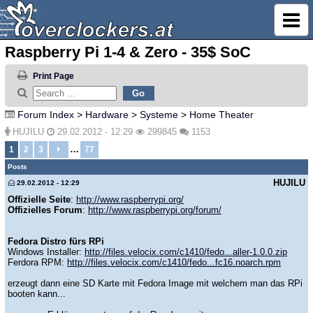
Raspberry Pi 1-4 & Zero - 35$ SoC
Print Page
Forum Index
>
Hardware
>
Systeme
>
Home Theater
HUJILU
29.02.2012 - 12:29
299845
1153
…
1
2
3
77
Posts
HUJILU
29.02.2012 - 12:29
Offizielle Seite
:
http://www.raspberrypi.org/
Offizielles Forum
:
http://www.raspberrypi.org/forum/
Fedora Distro fürs RPi
Windows Installer:
http://files.velocix.com/c1410/fedo...aller-1.0.0.zip
Ferdora RPM:
http://files.velocix.com/c1410/fedo...fc16.noarch.rpm
erzeugt dann eine SD Karte mit Fedora Image mit welchem man das RPi
booten kann...