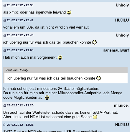
Unholy
29.02.2012 - 12:39
als xmbc oder nas irgendwie leiwand
HUJILU
29.02.2012 - 12:41
vor allem um 30e, da ist nicht wirklich viel verhaut
Unholy
29.02.2012 - 12:44
ich überleg nur für was ich das teil brauchen könnte
Hansmaulwurf
29.02.2012 - 13:04
Hab mich auch mal vorgemerkt
Zitat von Unholy
ich überleg nur für was ich das teil brauchen könnte
Ich hab schon jetzt mindestens 2+ Bastelmöglichkeiten.
Da tun sich für mich mit meiner Mikrocontroller-Antipathie jede Menge
coole Möglichkeiten auf
mr.nice.
29.02.2012 - 13:25
Bin auch auf der Warteliste, schade dass es keinen SATA-Port hat.
Aber Linux und HDMI ist schonmal eine gute Sache
HUJILU
29.02.2012 - 13:31
SATA Port => HDD als externe am USB Port anschließen