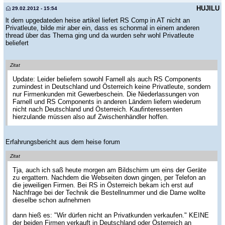
HUJILU
29.02.2012 - 15:54
lt dem upgedateden heise artikel liefert RS Comp in AT nicht an
Privatleute, bilde mir aber ein, dass es schonmal in einem anderen
thread über das Thema ging und da wurden sehr wohl Privatleute
beliefert
Zitat
Update: Leider beliefern sowohl Farnell als auch RS Components
zumindest in Deutschland und Österreich keine Privatleute, sondern
nur Firmenkunden mit Gewerbeschein. Die Niederlassungen von
Farnell und RS Components in anderen Ländern liefern wiederum
nicht nach Deutschland und Österreich. Kaufinteressenten
hierzulande müssen also auf Zwischenhändler hoffen.
Erfahrungsbericht aus dem heise forum
Zitat
Tja, auch ich saß heute morgen am Bildschirm um eins der Geräte
zu ergattern. Nachdem die Webseiten down gingen, per Telefon an
die jeweiligen Firmen. Bei RS in Österreich bekam ich erst auf
Nachfrage bei der Technik die Bestellnummer und die Dame wollte
dieselbe schon aufnehmen
dann hieß es: "Wir dürfen nicht an Privatkunden verkaufen." KEINE
der beiden Firmen verkauft in Deutschland oder Österreich an