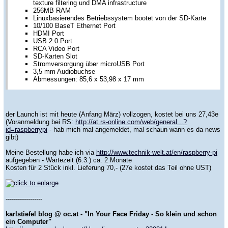
texture filtering und DMA infrastructure
256MB RAM
Linuxbasierendes Betriebssystem bootet von der SD-Karte
10/100 BaseT Ethernet Port
HDMI Port
USB 2.0 Port
RCA Video Port
SD-Karten Slot
Stromversorgung über microUSB Port
3,5 mm Audiobuchse
Abmessungen: 85,6 x 53,98 x 17 mm
der Launch ist mit heute (Anfang März) vollzogen, kostet bei uns 27,43e
(Voranmeldung bei RS:
http://at.rs-online.com/web/general...?
id=raspberrypi
- hab mich mal angemeldet, mal schaun wann es da news
gibt)
Meine Bestellung habe ich via
http://www.technik-welt.at/en/raspberry-pi
aufgegeben - Wartezeit (6.3.) ca. 2 Monate
Kosten für 2 Stück inkl. Lieferung 70,- (27e kostet das Teil ohne UST)
------------------
karlstiefel blog @ oc.at - "In Your Face Friday - So klein und schon
ein Computer"