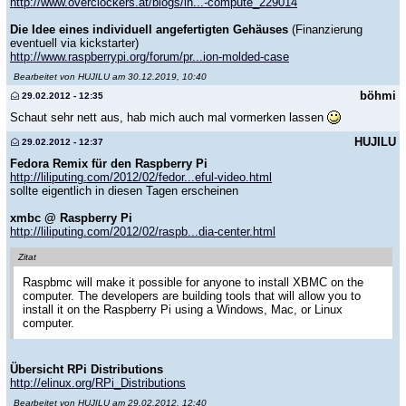
http://www.overclockers.at/blogs/in...-compute_229014
Die Idee eines individuell angefertigten Gehäuses
(Finanzierung
eventuell via kickstarter)
http://www.raspberrypi.org/forum/pr...ion-molded-case
Bearbeitet von HUJILU am 30.12.2019, 10:40
böhmi
29.02.2012 - 12:35
Schaut sehr nett aus, hab mich auch mal vormerken lassen
HUJILU
29.02.2012 - 12:37
Fedora Remix für den Raspberry Pi
http://liliputing.com/2012/02/fedor...eful-video.html
sollte eigentlich in diesen Tagen erscheinen
xmbc @ Raspberry Pi
http://liliputing.com/2012/02/raspb...dia-center.html
Zitat
Raspbmc will make it possible for anyone to install XBMC on the
computer. The developers are building tools that will allow you to
install it on the Raspberry Pi using a Windows, Mac, or Linux
computer.
Übersicht RPi Distributions
http://elinux.org/RPi_Distributions
Bearbeitet von HUJILU am 29.02.2012, 12:40