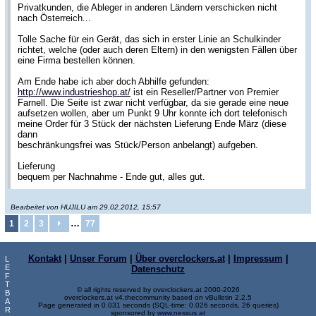
Privatkunden, die Ableger in anderen Ländern verschicken nicht
nach Österreich...
Tolle Sache für ein Gerät, das sich in erster Linie an Schulkinder
richtet, welche (oder auch deren Eltern) in den wenigsten Fällen über
eine Firma bestellen können.
Am Ende habe ich aber doch Abhilfe gefunden:
http://www.industrieshop.at/
ist ein Reseller/Partner von Premier
Farnell. Die Seite ist zwar nicht verfügbar, da sie gerade eine neue
aufsetzen wollen, aber um Punkt 9 Uhr konnte ich dort telefonisch
meine Order für 3 Stück der nächsten Lieferung Ende März (diese
dann
beschränkungsfrei was Stück/Person anbelangt) aufgeben.
Lieferung
bequem per Nachnahme - Ende gut, alles gut.
Bearbeitet von HUJILU am 29.02.2012, 15:57
…
1
2
3
77
Kontakt
|
Unser Forum
|
Über overclockers.at
|
Impressum
|
L
E
Datenschutz
F
T
© all rights reserved by overclockers.at 2000-2026
B
overclockers.at v4.thecommunity based on vBulletin 2.2.5
A
Page generated in 0.031 seconds (SQL-time: 0.026 seconds, 26 queries)
R
sponsored by
www.nessus.at