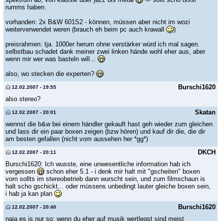
rumms haben.
vorhanden: 2x B&W 601S2 - können, müssen aber nicht im wozi
weiterverwendet weren (brauch eh beim pc auch krawall
)
preisrahmen: tja. 1000er herum ohne verstärker würd ich mal sagen.
selbstbau schadet dank meiner zwei linken hände wohl eher aus, aber
wenn mir wer was basteln will...
also, wo stecken die experten?
Burschi1620
12.02.2007 - 19:55
also stereo?
Skatan
12.02.2007 - 20:01
wennst die b&w bei einem händler gekauft hast geh wieder zum gleichen
und lass dir ein paar boxen zeigen (bzw hören) und kauf dir die, die dir
am besten gefallen (nicht vom aussehen her *gg*)
DKCH
12.02.2007 - 20:11
Burschi1620: Ich wusste, eine unwesentliche information hab ich
vergessen
schon eher 5.1 - i denk mir halt mit "gscheiten" boxen
vorn sollts im stereobetrieb dann wurscht sein, und zum filmschaun is
halt scho gschickt... oder müssens unbedingt lauter gleiche boxen sein,
i hab ja kan plan
Burschi1620
12.02.2007 - 20:40
naja es is nur so: wenn du eher auf musik wertlegst sind meist