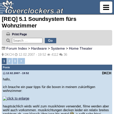
[REQ] 5.1 Soundsystem fürs
Wohnzimmer
Print Page
Forum Index
>
Hardware
>
Systeme
>
Home Theater
DKCH
12.02.2007 - 19:52
4112
36
1
2
3
Posts
DKCH
12.02.2007 - 19:52
hallo,
ich brauche ein paar tipps für die boxen in meinem zukünftigen
wohnzimmer:
hauptsächlich wirds wohl zum musikhören verwendet, filme werden aber
wohl auch vorkommen. musikrichtungen decken leider ein relativ breites
spektrum ab, von klassik über jazz bis metal
-> sollt scho bissi