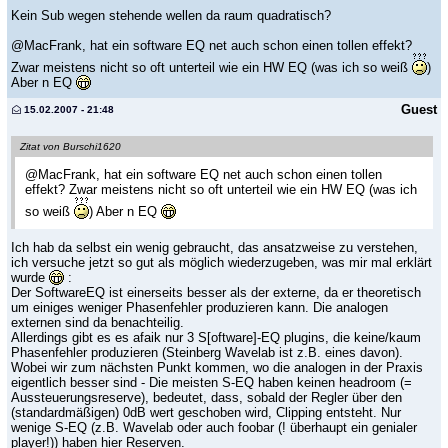
Kein Sub wegen stehende wellen da raum quadratisch?
@MacFrank, hat ein software EQ net auch schon einen tollen effekt?
Zwar meistens nicht so oft unterteil wie ein HW EQ (was ich so weiß
)
Aber n EQ
Guest
15.02.2007 - 21:48
Zitat von Burschi1620
@MacFrank, hat ein software EQ net auch schon einen tollen
effekt? Zwar meistens nicht so oft unterteil wie ein HW EQ (was ich
so weiß
) Aber n EQ
Ich hab da selbst ein wenig gebraucht, das ansatzweise zu verstehen,
ich versuche jetzt so gut als möglich wiederzugeben, was mir mal erklärt
wurde
:
Der SoftwareEQ ist einerseits besser als der externe, da er theoretisch
um einiges weniger Phasenfehler produzieren kann. Die analogen
externen sind da benachteilig.
Allerdings gibt es es afaik nur 3 S[oftware]-EQ plugins, die keine/kaum
Phasenfehler produzieren (Steinberg Wavelab ist z.B. eines davon).
Wobei wir zum nächsten Punkt kommen, wo die analogen in der Praxis
eigentlich besser sind - Die meisten S-EQ haben keinen headroom (=
Aussteuerungsreserve), bedeutet, dass, sobald der Regler über den
(standardmäßigen) 0dB wert geschoben wird, Clipping entsteht. Nur
wenige S-EQ (z.B. Wavelab oder auch foobar (! überhaupt ein genialer
player!)) haben hier Reserven.