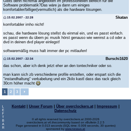
Gibts denn nichtmal angeboten im professionellen bereich für die
Software problematik?Das wäre ja dann um einiges
komfortabler/billiger(vermutlich) als die hardware lösungen.
Skatan
15.02.2007 - 22:28
komfortabler imho nicht!
schau, die hardware lösung stellst du einmal ein, und es passt einfach.
es passt wenn du übern pc musik hörst genauso wie wennst a cd oder a
dvd in deinen dvd player einlegst!
softwaremäßig muss halt immer der pc mitlaufen!
Burschi1620
15.02.2007 - 22:34
das schon, aber ich denk jetzt eher an den tontechniker oder so.
man kann sich zb verschiedene profile erstellen, oder erspart sich die
"instandhaltung" verkabelung und ein 2kilo kastl dass das rack gleich
30cm höher macht
1
2
3
Kontakt
|
Unser Forum
|
Über overclockers.at
|
Impressum
|
L
E
Datenschutz
F
T
© all rights reserved by overclockers.at 2000-2026
B
overclockers.at v4.thecommunity based on vBulletin 2.2.5
A
Page generated in 0.013 seconds (SQL-time: 0.009 seconds, 30 queries)
R
sponsored by
www.nessus.at