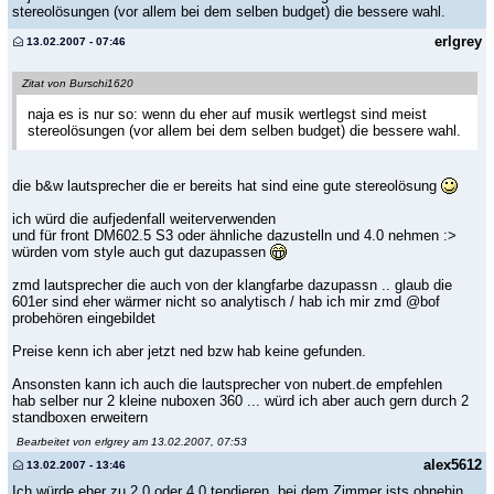
stereolösungen (vor allem bei dem selben budget) die bessere wahl.
erlgrey
13.02.2007 - 07:46
Zitat von Burschi1620
naja es is nur so: wenn du eher auf musik wertlegst sind meist
stereolösungen (vor allem bei dem selben budget) die bessere wahl.
die b&w lautsprecher die er bereits hat sind eine gute stereolösung
ich würd die aufjedenfall weiterverwenden
und für front DM602.5 S3 oder ähnliche dazustelln und 4.0 nehmen :>
würden vom style auch gut dazupassen
zmd lautsprecher die auch von der klangfarbe dazupassn .. glaub die
601er sind eher wärmer nicht so analytisch / hab ich mir zmd @bof
probehören eingebildet
Preise kenn ich aber jetzt ned bzw hab keine gefunden.
Ansonsten kann ich auch die lautsprecher von nubert.de empfehlen
hab selber nur 2 kleine nuboxen 360 ... würd ich aber auch gern durch 2
standboxen erweitern
Bearbeitet von erlgrey am 13.02.2007, 07:53
alex5612
13.02.2007 - 13:46
Ich würde eher zu 2.0 oder 4.0 tendieren, bei dem Zimmer ists ohnehin