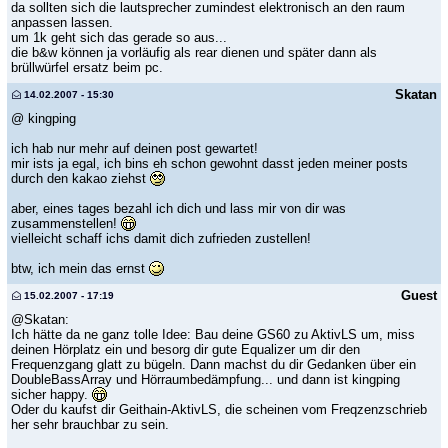
da sollten sich die lautsprecher zumindest elektronisch an den raum
anpassen lassen.
um 1k geht sich das gerade so aus...
die b&w können ja vorläufig als rear dienen und später dann als
brüllwürfel ersatz beim pc.
Skatan
14.02.2007 - 15:30
@ kingping
ich hab nur mehr auf deinen post gewartet!
mir ists ja egal, ich bins eh schon gewohnt dasst jeden meiner posts
durch den kakao ziehst
aber, eines tages bezahl ich dich und lass mir von dir was
zusammenstellen!
vielleicht schaff ichs damit dich zufrieden zustellen!
btw, ich mein das ernst
Guest
15.02.2007 - 17:19
@Skatan:
Ich hätte da ne ganz tolle Idee: Bau deine GS60 zu AktivLS um, miss
deinen Hörplatz ein und besorg dir gute Equalizer um dir den
Frequenzgang glatt zu bügeln. Dann machst du dir Gedanken über ein
DoubleBassArray und Hörraumbedämpfung... und dann ist kingping
sicher happy.
Oder du kaufst dir Geithain-AktivLS, die scheinen vom Freqzenzschrieb
her sehr brauchbar zu sein.