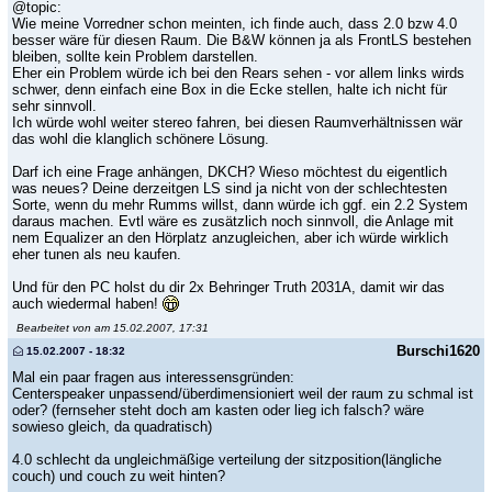
@topic:
Wie meine Vorredner schon meinten, ich finde auch, dass 2.0 bzw 4.0
besser wäre für diesen Raum. Die B&W können ja als FrontLS bestehen
bleiben, sollte kein Problem darstellen.
Eher ein Problem würde ich bei den Rears sehen - vor allem links wirds
schwer, denn einfach eine Box in die Ecke stellen, halte ich nicht für
sehr sinnvoll.
Ich würde wohl weiter stereo fahren, bei diesen Raumverhältnissen wär
das wohl die klanglich schönere Lösung.
Darf ich eine Frage anhängen, DKCH? Wieso möchtest du eigentlich
was neues? Deine derzeitgen LS sind ja nicht von der schlechtesten
Sorte, wenn du mehr Rumms willst, dann würde ich ggf. ein 2.2 System
daraus machen. Evtl wäre es zusätzlich noch sinnvoll, die Anlage mit
nem Equalizer an den Hörplatz anzugleichen, aber ich würde wirklich
eher tunen als neu kaufen.
Und für den PC holst du dir 2x Behringer Truth 2031A, damit wir das
auch wiedermal haben!
Bearbeitet von am 15.02.2007, 17:31
Burschi1620
15.02.2007 - 18:32
Mal ein paar fragen aus interessensgründen:
Centerspeaker unpassend/überdimensioniert weil der raum zu schmal ist
oder? (fernseher steht doch am kasten oder lieg ich falsch? wäre
sowieso gleich, da quadratisch)
4.0 schlecht da ungleichmäßige verteilung der sitzposition(längliche
couch) und couch zu weit hinten?