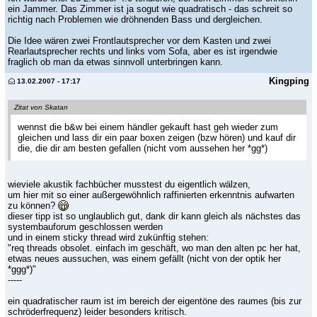
ein Jammer. Das Zimmer ist ja sogut wie quadratisch - das schreit so
richtig nach Problemen wie dröhnenden Bass und dergleichen.
Die Idee wären zwei Frontlautsprecher vor dem Kasten und zwei
Rearlautsprecher rechts und links vom Sofa, aber es ist irgendwie
fraglich ob man da etwas sinnvoll unterbringen kann.
Kingping
13.02.2007 - 17:17
Zitat von Skatan
wennst die b&w bei einem händler gekauft hast geh wieder zum
gleichen und lass dir ein paar boxen zeigen (bzw hören) und kauf dir
die, die dir am besten gefallen (nicht vom aussehen her *gg*)
wieviele akustik fachbücher musstest du eigentlich wälzen,
um hier mit so einer außergewöhnlich raffinierten erkenntnis aufwarten
zu können?
dieser tipp ist so unglaublich gut, dank dir kann gleich als nächstes das
systembauforum geschlossen werden
und in einem sticky thread wird zukünftig stehen:
"req threads obsolet. einfach im geschäft, wo man den alten pc her hat,
etwas neues aussuchen, was einem gefällt (nicht von der optik her
*ggg*)"
-----
ein quadratischer raum ist im bereich der eigentöne des raumes (bis zur
schröderfrequenz) leider besonders kritisch.