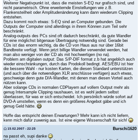
Weiterer Negativpunkt ist, dass die meisten S-EQ nur grafisch sind, und
nicht parametrisch. Ohne erweiternde Einstellungen wie z.B.
Flankensteilheit oder Amplitudenänderung kann dann wiederum Clipping
entstehen.
Dazu kommt noch etwas: S-EQ sind an Computer gebunden. Die
Outputs der Computer sind allerdings in ihrem Können zum Teil sehr
beschränkt.
Analog-outputs des PCs sind oft dadurch beschränkt, da gute Wandler
für eine möglichst bitgenaue Übertragung notwendig sind. Gerade bei
CDs ist das enorm wichtig, da die CD von Haus aus nur über 16bit
Bandbreite verfügt. Wenn jetzt billige Wandler verwendet werden, hat
man also weniger von der CD als mit hochwertigen (no na).
Problem am digitalen output: Das S/P-DIF format z.b hat angeblich auch
wieder einschränkungen, durch das Prodokoll bedingt. AES/EBU ist hier
die bessere Wahl - nur kosten Karten, die diesen Standard unterstützen
(und auch über die notwendigen XLR anschlüsse verfügen) auch etwas,
geschweige denn gute D/A-Wandler, mit denen man diesen Vorteil auch
nützen kann.
Aber solange CDs in normalen CDPlayern auf vollem Output mehr als
genug Intersample Clipping raushauen, ist es wohl jedem selbst
überlassen, für was er sich entscheidet. Ich persönlich würde sofort auf
DVD-A umstellen, wenn es denn ein größeres Angebot gäbe und ich
genug Geld hätte.
Hoffe das entspricht deinen Erwartungen? Mehr kann ich nicht liefern,
kenn mich dafür zuwenig aus. Ist eine eigene Wissenschaft für sich!
Burschi1620
15.02.2007 - 22:25
na passt eh, supi danke