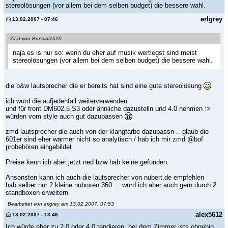
stereolösungen (vor allem bei dem selben budget) die bessere wahl.
erlgrey
13.02.2007 - 07:46
Zitat von Burschi1620
naja es is nur so: wenn du eher auf musik wertlegst sind meist
stereolösungen (vor allem bei dem selben budget) die bessere wahl.
die b&w lautsprecher die er bereits hat sind eine gute stereolösung
ich würd die aufjedenfall weiterverwenden
und für front DM602.5 S3 oder ähnliche dazustelln und 4.0 nehmen :>
würden vom style auch gut dazupassen
zmd lautsprecher die auch von der klangfarbe dazupassn .. glaub die
601er sind eher wärmer nicht so analytisch / hab ich mir zmd @bof
probehören eingebildet
Preise kenn ich aber jetzt ned bzw hab keine gefunden.
Ansonsten kann ich auch die lautsprecher von nubert.de empfehlen
hab selber nur 2 kleine nuboxen 360 ... würd ich aber auch gern durch 2
standboxen erweitern
Bearbeitet von erlgrey am 13.02.2007, 07:53
alex5612
13.02.2007 - 13:46
Ich würde eher zu 2.0 oder 4.0 tendieren, bei dem Zimmer ists ohnehin