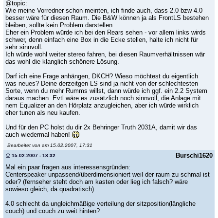
@topic:
Wie meine Vorredner schon meinten, ich finde auch, dass 2.0 bzw 4.0
besser wäre für diesen Raum. Die B&W können ja als FrontLS bestehen
bleiben, sollte kein Problem darstellen.
Eher ein Problem würde ich bei den Rears sehen - vor allem links wirds
schwer, denn einfach eine Box in die Ecke stellen, halte ich nicht für
sehr sinnvoll.
Ich würde wohl weiter stereo fahren, bei diesen Raumverhältnissen wär
das wohl die klanglich schönere Lösung.
Darf ich eine Frage anhängen, DKCH? Wieso möchtest du eigentlich
was neues? Deine derzeitgen LS sind ja nicht von der schlechtesten
Sorte, wenn du mehr Rumms willst, dann würde ich ggf. ein 2.2 System
daraus machen. Evtl wäre es zusätzlich noch sinnvoll, die Anlage mit
nem Equalizer an den Hörplatz anzugleichen, aber ich würde wirklich
eher tunen als neu kaufen.
Und für den PC holst du dir 2x Behringer Truth 2031A, damit wir das
auch wiedermal haben!
Bearbeitet von am 15.02.2007, 17:31
Burschi1620
15.02.2007 - 18:32
Mal ein paar fragen aus interessensgründen:
Centerspeaker unpassend/überdimensioniert weil der raum zu schmal ist
oder? (fernseher steht doch am kasten oder lieg ich falsch? wäre
sowieso gleich, da quadratisch)
4.0 schlecht da ungleichmäßige verteilung der sitzposition(längliche
couch) und couch zu weit hinten?