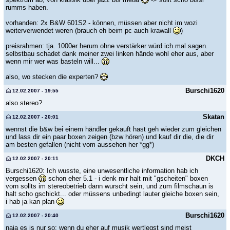
rumms haben.
vorhanden: 2x B&W 601S2 - können, müssen aber nicht im wozi
weiterverwendet weren (brauch eh beim pc auch krawall
)
preisrahmen: tja. 1000er herum ohne verstärker würd ich mal sagen.
selbstbau schadet dank meiner zwei linken hände wohl eher aus, aber
wenn mir wer was basteln will...
also, wo stecken die experten?
Burschi1620
12.02.2007 - 19:55
also stereo?
Skatan
12.02.2007 - 20:01
wennst die b&w bei einem händler gekauft hast geh wieder zum gleichen
und lass dir ein paar boxen zeigen (bzw hören) und kauf dir die, die dir
am besten gefallen (nicht vom aussehen her *gg*)
DKCH
12.02.2007 - 20:11
Burschi1620: Ich wusste, eine unwesentliche information hab ich
vergessen
schon eher 5.1 - i denk mir halt mit "gscheiten" boxen
vorn sollts im stereobetrieb dann wurscht sein, und zum filmschaun is
halt scho gschickt... oder müssens unbedingt lauter gleiche boxen sein,
i hab ja kan plan
Burschi1620
12.02.2007 - 20:40
naja es is nur so: wenn du eher auf musik wertlegst sind meist