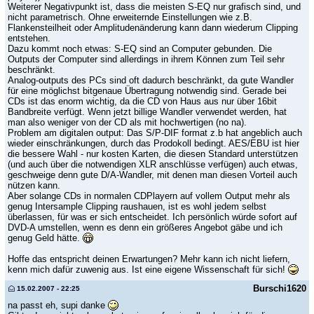
Weiterer Negativpunkt ist, dass die meisten S-EQ nur grafisch sind, und
nicht parametrisch. Ohne erweiternde Einstellungen wie z.B.
Flankensteilheit oder Amplitudenänderung kann dann wiederum Clipping
entstehen.
Dazu kommt noch etwas: S-EQ sind an Computer gebunden. Die
Outputs der Computer sind allerdings in ihrem Können zum Teil sehr
beschränkt.
Analog-outputs des PCs sind oft dadurch beschränkt, da gute Wandler
für eine möglichst bitgenaue Übertragung notwendig sind. Gerade bei
CDs ist das enorm wichtig, da die CD von Haus aus nur über 16bit
Bandbreite verfügt. Wenn jetzt billige Wandler verwendet werden, hat
man also weniger von der CD als mit hochwertigen (no na).
Problem am digitalen output: Das S/P-DIF format z.b hat angeblich auch
wieder einschränkungen, durch das Prodokoll bedingt. AES/EBU ist hier
die bessere Wahl - nur kosten Karten, die diesen Standard unterstützen
(und auch über die notwendigen XLR anschlüsse verfügen) auch etwas,
geschweige denn gute D/A-Wandler, mit denen man diesen Vorteil auch
nützen kann.
Aber solange CDs in normalen CDPlayern auf vollem Output mehr als
genug Intersample Clipping raushauen, ist es wohl jedem selbst
überlassen, für was er sich entscheidet. Ich persönlich würde sofort auf
DVD-A umstellen, wenn es denn ein größeres Angebot gäbe und ich
genug Geld hätte.
Hoffe das entspricht deinen Erwartungen? Mehr kann ich nicht liefern,
kenn mich dafür zuwenig aus. Ist eine eigene Wissenschaft für sich!
Burschi1620
15.02.2007 - 22:25
na passt eh, supi danke