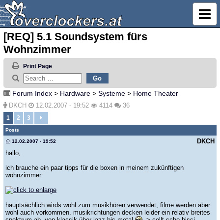
[REQ] 5.1 Soundsystem fürs
Wohnzimmer
Print Page
Forum Index
>
Hardware
>
Systeme
>
Home Theater
DKCH
12.02.2007 - 19:52
4114
36
1
2
3
Posts
DKCH
12.02.2007 - 19:52
hallo,
ich brauche ein paar tipps für die boxen in meinem zukünftigen
wohnzimmer:
hauptsächlich wirds wohl zum musikhören verwendet, filme werden aber
wohl auch vorkommen. musikrichtungen decken leider ein relativ breites
spektrum ab, von klassik über jazz bis metal
-> sollt scho bissi