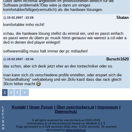
Gibts denn nichtmal angeboten im professionellen bereich für die
Software problematik?Das wäre ja dann um einiges
komfortabler/billiger(vermutlich) als die hardware lösungen.
Skatan
15.02.2007 - 22:28
komfortabler imho nicht!
schau, die hardware lösung stellst du einmal ein, und es passt einfach.
es passt wenn du übern pc musik hörst genauso wie wennst a cd oder a
dvd in deinen dvd player einlegst!
softwaremäßig muss halt immer der pc mitlaufen!
Burschi1620
15.02.2007 - 22:34
das schon, aber ich denk jetzt eher an den tontechniker oder so.
man kann sich zb verschiedene profile erstellen, oder erspart sich die
"instandhaltung" verkabelung und ein 2kilo kastl dass das rack gleich
30cm höher macht
1
2
3
Kontakt
|
Unser Forum
|
Über overclockers.at
|
Impressum
|
L
E
Datenschutz
F
T
© all rights reserved by overclockers.at 2000-2026
B
overclockers.at v4.thecommunity based on vBulletin 2.2.5
A
Page generated in 0.028 seconds (SQL-time: 0.022 seconds, 30 queries)
R
sponsored by
www.nessus.at