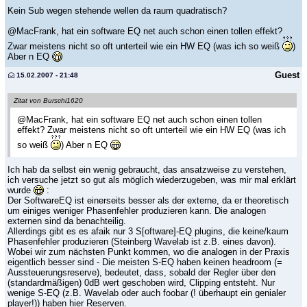
Kein Sub wegen stehende wellen da raum quadratisch?
@MacFrank, hat ein software EQ net auch schon einen tollen effekt?
Zwar meistens nicht so oft unterteil wie ein HW EQ (was ich so weiß
)
Aber n EQ
Guest
15.02.2007 - 21:48
Zitat von Burschi1620
@MacFrank, hat ein software EQ net auch schon einen tollen
effekt? Zwar meistens nicht so oft unterteil wie ein HW EQ (was ich
so weiß
) Aber n EQ
Ich hab da selbst ein wenig gebraucht, das ansatzweise zu verstehen,
ich versuche jetzt so gut als möglich wiederzugeben, was mir mal erklärt
wurde
:
Der SoftwareEQ ist einerseits besser als der externe, da er theoretisch
um einiges weniger Phasenfehler produzieren kann. Die analogen
externen sind da benachteilig.
Allerdings gibt es es afaik nur 3 S[oftware]-EQ plugins, die keine/kaum
Phasenfehler produzieren (Steinberg Wavelab ist z.B. eines davon).
Wobei wir zum nächsten Punkt kommen, wo die analogen in der Praxis
eigentlich besser sind - Die meisten S-EQ haben keinen headroom (=
Aussteuerungsreserve), bedeutet, dass, sobald der Regler über den
(standardmäßigen) 0dB wert geschoben wird, Clipping entsteht. Nur
wenige S-EQ (z.B. Wavelab oder auch foobar (! überhaupt ein genialer
player!)) haben hier Reserven.