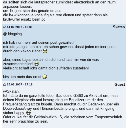
da sollten sich die lautsprecher zumindest elektronisch an den raum
anpassen lassen.
um 1k geht sich das gerade so aus...
die b&w können ja vorläufig als rear dienen und später dann als
brüllwürfel ersatz beim pc.
Skatan
14.02.2007 - 15:30
@ kingping
ich hab nur mehr auf deinen post gewartet!
mir ists ja egal, ich bins eh schon gewohnt dasst jeden meiner posts
durch den kakao ziehst
aber, eines tages bezahl ich dich und lass mir von dir was
zusammenstellen!
vielleicht schaff ichs damit dich zufrieden zustellen!
btw, ich mein das ernst
Guest
15.02.2007 - 17:19
@Skatan:
Ich hätte da ne ganz tolle Idee: Bau deine GS60 zu AktivLS um, miss
deinen Hörplatz ein und besorg dir gute Equalizer um dir den
Frequenzgang glatt zu bügeln. Dann machst du dir Gedanken über ein
DoubleBassArray und Hörraumbedämpfung... und dann ist kingping
sicher happy.
Oder du kaufst dir Geithain-AktivLS, die scheinen vom Freqzenzschrieb
her sehr brauchbar zu sein.