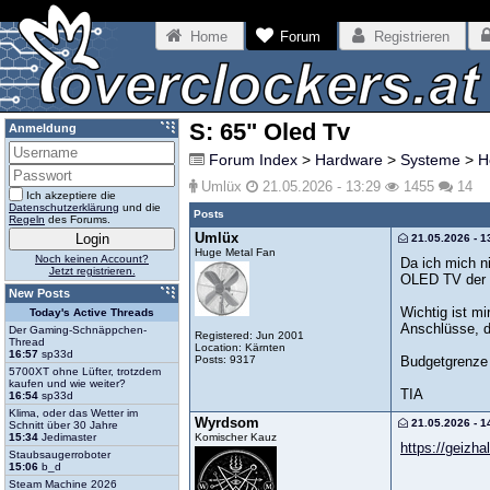
Home
Forum
Registrieren
S: 65" Oled Tv
Anmeldung
Forum Index
>
Hardware
>
Systeme
>
H
Umlüx
21.05.2026 - 13:29
1455
14
Ich akzeptiere die
Datenschutzerklärung
und die
Posts
Regeln
des Forums.
Umlüx
21.05.2026 - 1
Huge Metal Fan
Noch keinen Account?
Da ich mich n
Jetzt registrieren.
OLED TV der 6
New Posts
Wichtig ist mi
Today's Active Threads
Anschlüsse, 
Der Gaming-Schnäppchen-
Registered: Jun 2001
Thread
Location: Kärnten
16:57
sp33d
Posts: 9317
Budgetgrenze 
5700XT ohne Lüfter, trotzdem
kaufen und wie weiter?
TIA
16:54
sp33d
Klima, oder das Wetter im
Wyrdsom
21.05.2026 - 1
Schnitt über 30 Jahre
Komischer Kauz
15:34
Jedimaster
https://geizha
Staubsaugerroboter
15:06
b_d
Steam Machine 2026