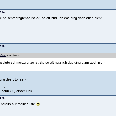
2:14
lute schmerzgrenze ist 2k. so oft nutz ich das ding dann auch nicht..
2:36
 Post
von Umlüx
bsolute schmerzgrenze ist 2k. so oft nutz ich das ding dann auch nicht..
ung des Stoffes :-)
 C5.
 dann G5, erster Link
8:25
h bereits auf meiner liste