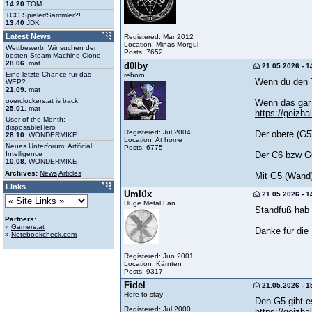
14:20
TOM
TCG Spieler/Sammler?!
13:40
JDK
Latest News
Registered: Mar 2012
Location: Minas Morgul
Wettbewerb: Wir suchen den
Posts: 7652
besten Steam Machine Clone
28.06.
mat
d0lby
21.05.2026 - 1
Eine letzte Chance für das
reborn
Wenn du den 
WEP?
21.09.
mat
overclockers.at is back!
Wenn das gar 
25.01.
mat
https://geizha
User of the Month:
disposableHero
Registered: Jul 2004
Der obere (G5
28.10.
WONDERMIKE
Location: At home
Neues Unterforum: Artificial
Posts: 6775
Der C6 bzw G6
Intelligence
10.08.
WONDERMIKE
Archives:
News
Articles
Mit G5 (Wand)
Links
Umlüx
21.05.2026 - 1
Huge Metal Fan
Standfuß hab 
Partners:
»
Gamers.at
Danke für die
»
Notebookcheck.com
Registered: Jun 2001
Location: Kärnten
Posts: 9317
Fidel
21.05.2026 - 1
Here to stay
Den G5 gibt e
Registered: Jul 2000
https://geizha