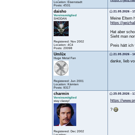
Location: Eisenstadt
Posts: 4531
daisho
21.05.2026 - 1
Vereinsmitglied
Meine Eltern 
SHODAN
https://geizha
Hat aber scho
Sieht man nor
Registered: Nov 2002
Location: 4C4
Preis hätt ic
Posts: 20098
Umlüx
21.05.2026 - 1
Huge Metal Fan
danke, lieb v
Registered: Jun 2001
Location: Kärnten
Posts: 9317
charmin
25.05.2026 - 1
Vereinsmitglied
https://www.pr
stay classy!
?
Registered: Dec 2002
Location: