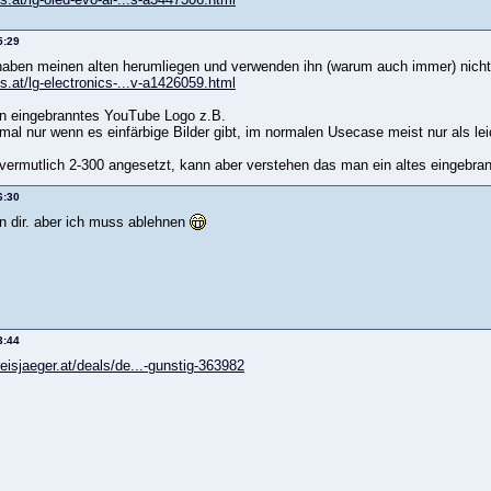
5:29
haben meinen alten herumliegen und verwenden ihn (warum auch immer) nicht
ls.at/lg-electronics-...v-a1426059.html
n eingebranntes YouTube Logo z.B.
mal nur wenn es einfärbige Bilder gibt, im normalen Usecase meist nur als
h vermutlich 2-300 angesetzt, kann aber verstehen das man ein altes eingebran
6:30
on dir. aber ich muss ablehnen
3:44
eisjaeger.at/deals/de...-gunstig-363982