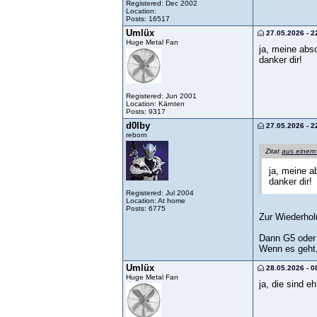
Registered: Dec 2002
Location:
Posts: 16517
Umlüx
27.05.2026 - 2
Huge Metal Fan
ja, meine abso
danker dir!
Registered: Jun 2001
Location: Kärnten
Posts: 9317
d0lby
27.05.2026 - 2
reborn
Zitat
aus einem
ja, meine a
danker dir!
Registered: Jul 2004
Location: At home
Posts: 6775
Zur Wiederhol
Dann G5 oder
Wenn es geht,
Umlüx
28.05.2026 - 0
Huge Metal Fan
ja, die sind e