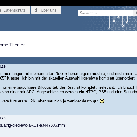
Datenschutz
Über uns
ome Theater
3:29
immer länger mit meinem alten NoGIS herumärgern möchte, und mich mein OL
5" Klasse. Ich bin mit der aktuellen Auswahl irgendwie komplett überfordert.
r nur eine brauchbare Bildqualität, der Rest ist komplett irrelevant. Ich brau
davon einer mit ARC. Angeschlossen werden ein HTPC, PS5 und eine Soundb
wäre fürs erste ~2K, aber natürlich je weniger desto gut
4:20
ls.at/lg-oled-evo-ai-...s-a3447306.html