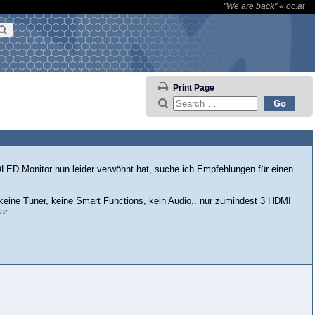
"We are back"
«
oc.at
Print Page
ED Monitor nun leider verwöhnt hat, suche ich Empfehlungen für einen
ch keine Tuner, keine Smart Functions, kein Audio.. nur zumindest 3 HDMI
ar.