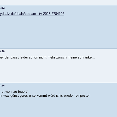
6:32
ydealz.de/deals/cb-sam...tv-2025-2784102
6:40
ber der passt leider schon nicht mehr zwisch meine schränke...
7:44
ist wohl zu teuer?
ir was günstigeres unterkommt würd ich's wieder reinposten