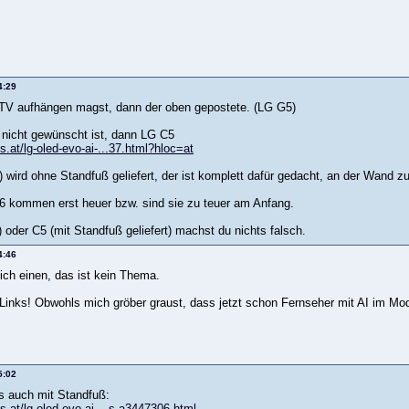
4:29
TV aufhängen magst, dann der oben gepostete. (LG G5)
nicht gewünscht ist, dann LG C5
ls.at/lg-oled-evo-ai-...37.html?hloc=at
) wird ohne Standfuß geliefert, der ist komplett dafür gedacht, an der Wand 
 kommen erst heuer bzw. sind sie zu teuer am Anfang.
 oder C5 (mit Standfuß geliefert) machst du nichts falsch.
4:46
ich einen, das ist kein Thema.
 Links! Obwohls mich gröber graust, dass jetzt schon Fernseher mit AI im M
5:02
s auch mit Standfuß:
ls.at/lg-oled-evo-ai-...s-a3447306.html