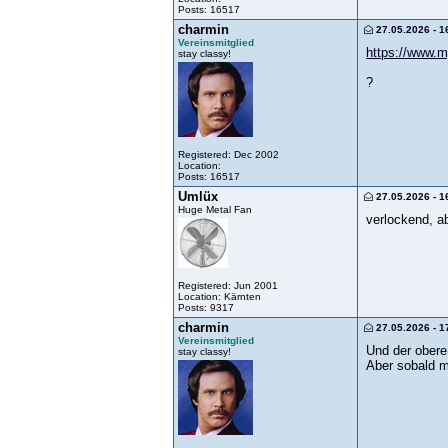
Posts: 16517
charmin
27.05.2026 - 1
Vereinsmitglied
https://www.m
stay classy!
?
Registered: Dec 2002
Location:
Posts: 16517
Umlüx
27.05.2026 - 1
Huge Metal Fan
verlockend, a
Registered: Jun 2001
Location: Kärnten
Posts: 9317
charmin
27.05.2026 - 1
Vereinsmitglied
Und der obere 
stay classy!
Aber sobald m