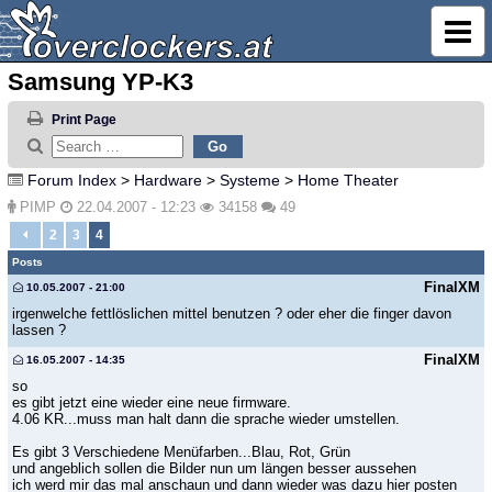
Samsung YP-K3
Print Page
Forum Index
>
Hardware
>
Systeme
>
Home Theater
PIMP
22.04.2007 - 12:23
34158
49
2
3
4
Posts
FinalXM
10.05.2007 - 21:00
irgenwelche fettlöslichen mittel benutzen ? oder eher die finger davon
lassen ?
FinalXM
16.05.2007 - 14:35
so
es gibt jetzt eine wieder eine neue firmware.
4.06 KR...muss man halt dann die sprache wieder umstellen.
Es gibt 3 Verschiedene Menüfarben...Blau, Rot, Grün
und angeblich sollen die Bilder nun um längen besser aussehen
ich werd mir das mal anschaun und dann wieder was dazu hier posten