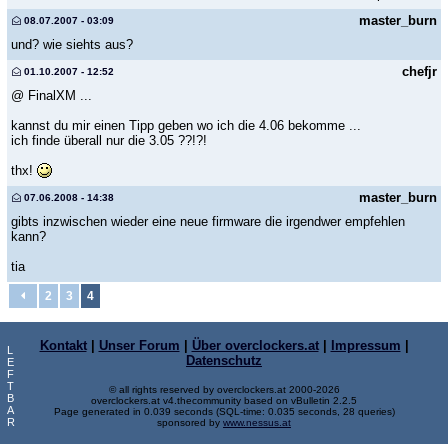
master_burn
08.07.2007 - 03:09
und? wie siehts aus?
chefjr
01.10.2007 - 12:52
@ FinalXM ...
kannst du mir einen Tipp geben wo ich die 4.06 bekomme ...
ich finde überall nur die 3.05 ??!?!
thx!
master_burn
07.06.2008 - 14:38
gibts inzwischen wieder eine neue firmware die irgendwer empfehlen
kann?
tia
2
3
4
Kontakt
|
Unser Forum
|
Über overclockers.at
|
Impressum
|
L
Datenschutz
E
F
T
© all rights reserved by overclockers.at 2000-2026
B
overclockers.at v4.thecommunity based on vBulletin 2.2.5
A
Page generated in 0.039 seconds (SQL-time: 0.035 seconds, 28 queries)
R
sponsored by
www.nessus.at