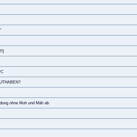
"
!!]
PC
NGUTHABEN?
indung ohne Muh und Mäh ab