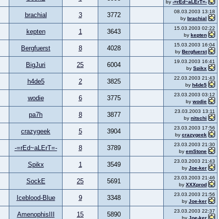
by
-=rEd~aLErT=-
08.03.2003 13:18
brachial
3
3772
by
brachial
15.03.2003 02:22
kepten
1
3643
by
kepten
15.03.2003 16:04
Bergfuerst
8
4028
by
Bergfuerst
19.03.2003 16:41
BigJuri
25
6004
by
Spikx
22.03.2003 21:43
h4de5
2
3825
by
h4de5
23.03.2003 03:12
wodie
6
3775
by
wodie
23.03.2003 13:11
pa7h
8
3877
by
nitschi
23.03.2003 17:56
crazygeek
5
3904
by
crazygeek
23.03.2003 21:30
-=rEd~aLErT=-
8
3789
by
emStone
23.03.2003 21:43
Spikx
1
3549
by
Joe-ker
23.03.2003 21:46
SockE
25
5691
by
XXXprod
23.03.2003 21:56
Iceblood-Blue
9
3348
by
Joe-ker
23.03.2003 22:37
AmenophisIII
15
5890
by
Joe-ker