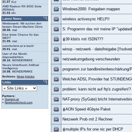
21:37
sLy-
AMD Radeon RX 9000 Serie
Windows2000: Freigaben mappen
(RDNA4)
21:33
s4c
Latest News
wireless activesync HELP!!
Wettbewerb: Wir suchen den
besten Steam Machine Clone
S: Programm das mir meine IP "updated
28.06.
mat
Eine letzte Chance für das
WEP?
39 kbit/s mit ISDN???
21.09.
mat
overclockers.at is back!
winxp - netzwerk - dateifreigabe [!!solved
25.01.
mat
User of the Month:
disposableHero
netzwekumgebung verschwunden
28.10.
WONDERMIKE
Neues Unterforum: Artificial
Intelligence
programm zur bandbreitenbeschärkung/
10.08.
WONDERMIKE
Archives:
News
Articles
Welcher ADSL Provider hat STUNDE
Links
problem: kann nicht auf ftp's zugreifen!?
Partners:
NAT-proxy (SyGate) bricht Internetverb
»
Gamers.at
»
Notebookcheck.com
AON Speed 4Gbyte Paket
Netzwerk Prob mit 2 Rechner
multiple IPs for one nic per DHCP