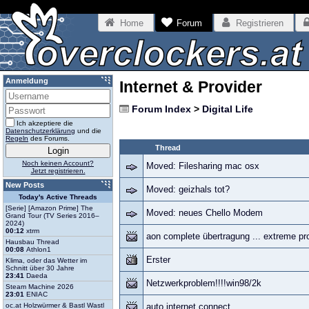
Home
Forum
Registrieren
Anmeldung
Internet & Provider
Forum Index
>
Digital Life
Ich akzeptiere die
Datenschutzerklärung
und die
Regeln
des Forums.
Thread
Noch keinen Account?
Moved: Filesharing mac osx
Jetzt registrieren.
New Posts
Moved: geizhals tot?
Today's Active Threads
[Serie] [Amazon Prime] The
Moved: neues Chello Modem
Grand Tour (TV Series 2016–
2024)
00:12
xtrm
aon complete übertragung ... extreme pro
Hausbau Thread
00:08
Athlon1
Erster
Klima, oder das Wetter im
Schnitt über 30 Jahre
23:41
Daeda
Netzwerkproblem!!!!win98/2k
Steam Machine 2026
23:01
ENIAC
oc.at Holzwürmer & Bastl Wastl
auto internet connect