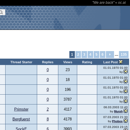
"We are back"
«
oc.at
…
1
2
3
4
5
6
135
Thread Starter
Replies
Views
Rating
Last Post
01.01.1970 01:00
0
23
by
01.01.1970 01:00
0
18
by
01.01.1970 01:00
0
196
by
01.01.1970 01:00
0
3787
by
06.03.2003 11:43
Primster
2
4117
by
Murph
07.03.2003 21:33
Bergfuerst
8
4178
by
Phobos
07.03.2003 23:15
SockE
6
3993