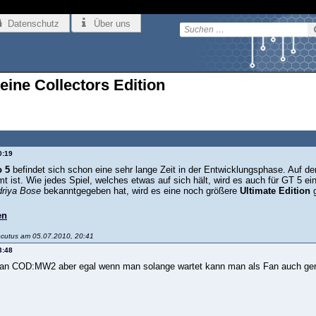
Datenschutz
Über uns
ine Collectors Edition
0:19
o 5
befindet sich schon eine sehr lange Zeit in der Entwicklungsphase. Auf de
 ist. Wie jedes Spiel, welches etwas auf sich hält, wird es auch für GT 5 e
driya Bose
bekanntgegeben hat, wird es eine noch größere
Ultimate Edition
g
en
ocutus am 05.07.2010, 20:41
3:48
 an COD:MW2 aber egal wenn man solange wartet kann man als Fan auch gerne