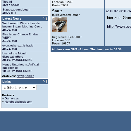
Thread
Location: 2232
16:57
sp33d
Posts: 2631
Staubsaugerroboter
Smut
06.07.2010 - 1
15:06
b_d
takeover&amp;ether
hier zum Gran
Latest News
Wettbewerb: Wir suchen den
http://www.ov
besten Steam Machine Clone
28.06.
mat
Eine letzte Chance für das
Registered: Feb 2003
WEP?
Location: VIE
21.09.
mat
Posts: 16867
overclockers.at is back!
25.01.
mat
All times are GMT +1 hour. The time now is 06:36.
User of the Month:
disposableHero
28.10.
WONDERMIKE
Neues Unterforum: Artificial
Intelligence
10.08.
WONDERMIKE
Archives:
News
Articles
Links
Partners:
»
Gamers.at
»
Notebookcheck.com