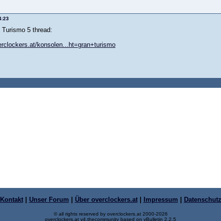
4:23
 Turismo 5 thread:
erclockers.at/konsolen...ht=gran+turismo
Kontakt
|
Unser Forum
|
Über overclockers.at
|
Impressum
|
Datenschut
© all rights reserved by overclockers.at 2000-2026
overclockers.at v4.thecommunity based on vBulletin 2.2.5