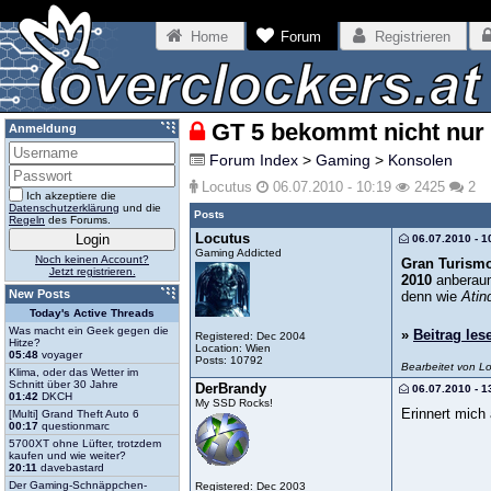
Home
Forum
Registrieren
GT 5 bekommt nicht nur e
Anmeldung
Forum Index
>
Gaming
>
Konsolen
Locutus
06.07.2010 - 10:19
2425
2
Ich akzeptiere die
Datenschutzerklärung
und die
Posts
Regeln
des Forums.
Locutus
06.07.2010 - 1
Gaming Addicted
Noch keinen Account?
Gran Turism
Jetzt registrieren.
2010
anberaumt
New Posts
denn wie
Atin
Today's Active Threads
Was macht ein Geek gegen die
»
Beitrag les
Registered: Dec 2004
Hitze?
Location: Wien
05:48
voyager
Posts: 10792
Bearbeitet von L
Klima, oder das Wetter im
Schnitt über 30 Jahre
DerBrandy
06.07.2010 - 1
01:42
DKCH
My SSD Rocks!
Erinnert mich
[Multi] Grand Theft Auto 6
00:17
questionmarc
5700XT ohne Lüfter, trotzdem
kaufen und wie weiter?
20:11
davebastard
Der Gaming-Schnäppchen-
Registered: Dec 2003