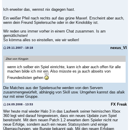
Ich erweiter das, wennst nix dagegen hast.
Ein weißer Pfeil nach rechts auf das grüne Maxerl. Erscheint aber auch,
wenn dein Freund Spielersuche oder in der Kinolobby ist.
Wir reden uns immer vorher in einem Chat zusammen. Is am
gemütlichsten!
So kömma alles so einstellen, wie wir wollen!
nexus_VI
29.11.2007 - 18:18
Zitat von Kingpin
wenn ich selber ein Spiel einrichte, kann ich aber auch offen für alle
machen bilde ich mir ein. Also müsste es ja auch abseits von
Freundeslisten gehen
Die Matches aus der Spielersuche werden von den Servern
zusammengewürfelt, abhängig von Skill usw. Umgehen kannst das afaik
nur mit einer Gruppe.
FX Freak
24.09.2008 - 13:53
Wer heute mal wieder Halo 3 in das Laufwerk seiner heimischen Xbox
360 legt wird darauf hingewiesen, dass ein neues Update zum Spiel
bereitsteht. Mit dem neuen Patch 1.2 erwarten dem Spieler nicht nur
neue Erfolge, sondern auch ein neues Statssystem und einige
Überraschungen, wie Bungie bekannt gab. Mit den neuen Erfolgen