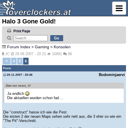
Halo 3 Gone Gold!
Print Page
Forum Index
>
Gaming
>
Konsolen
JC
29.08.2007 - 20:21
16891
86
4
5
6
Posts
Bodominjaervi
20.11.2007 - 20:46
Zitat von nexus_VI
Ja endlich
Die aktuellen wurden schon fad ...
Die "construct" hasse ich wie die Pest.
Die ersten 2 der neuen Maps sehen sehr nett aus, die 3 eher so wie ein
"The Pit"-Verschnitt.