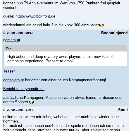
können nun 79 Achievements im Wert von 1750 Punkten frei gespielt
werden!
quelle:
http://www.xboxfront.de
wiedereinmal ein grund halo 3 in die xbox 360 einzulegen
Bodominjaervi
26.09.2008 - 08:42
gamers.at
Zitat
High action and deep mystery await players in this new Halo 3
campaign experience. Prepare to drop!"
Teaser
consolero.at
berichtet von einer neuen Kampagnenerfahrung!
Bericht von cynamite.de
Zusätzliche Kampagnen-Missionen wären etwas feines für diesen doch
netten Shooter
Smut
26.09.2008 - 11:58
online maps wären mir lieber, wobei da sicher auch bald wieder neue
kommen.
für mich ist halo3 neben cod4 eines der spiele mit denen ich die meiste
zeit verbracht habe. grafisch ists zwar nur ok, aber spielerisch genau