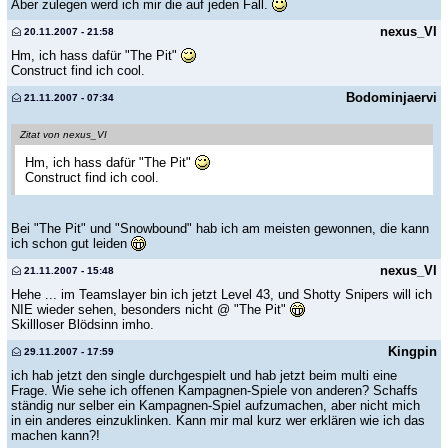
Aber zulegen werd ich mir die auf jeden Fall.
nexus_VI
20.11.2007 - 21:58
Hm, ich hass dafür "The Pit"
Construct find ich cool.
Bodominjaervi
21.11.2007 - 07:34
Zitat von nexus_VI
Hm, ich hass dafür "The Pit"
Construct find ich cool.
Bei "The Pit" und "Snowbound" hab ich am meisten gewonnen, die kann
ich schon gut leiden
nexus_VI
21.11.2007 - 15:48
Hehe ... im Teamslayer bin ich jetzt Level 43, und Shotty Snipers will ich
NIE wieder sehen, besonders nicht @ "The Pit"
Skillloser Blödsinn imho.
Kingpin
29.11.2007 - 17:59
ich hab jetzt den single durchgespielt und hab jetzt beim multi eine
Frage. Wie sehe ich offenen Kampagnen-Spiele von anderen? Schaffs
ständig nur selber ein Kampagnen-Spiel aufzumachen, aber nicht mich
in ein anderes einzuklinken. Kann mir mal kurz wer erklären wie ich das
machen kann?!