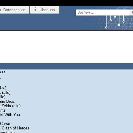
Datenschutz
Über uns
6:26
r
 1&2
(alle)
lle)
rio Bros.
Zelda (alle)
ents
ds With You
 Curse
 Clash of Heroes
on (alle)