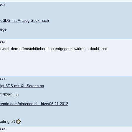
4:32
et 3DS mit Analog-Stick nach
4:45
wird, dem offensichtlichen flop entgegenzuwirken. i doubt that.
9:27
igt 3DS mit XL-Screen an
ntendo.com/nintendo-di...hive/06-21-2012
 sehr groß
.
9:28