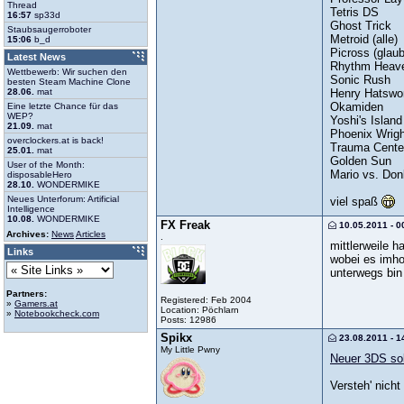
Thread
Tetris DS
16:57
sp33d
Ghost Trick
Staubsaugerroboter
Metroid (alle)
15:06
b_d
Picross (glaub
Latest News
Rhythm Heav
Wettbewerb: Wir suchen den
Sonic Rush
besten Steam Machine Clone
Henry Hatswo
28.06.
mat
Okamiden
Eine letzte Chance für das
WEP?
Yoshi's Islan
21.09.
mat
Phoenix Wright
overclockers.at is back!
Trauma Center 
25.01.
mat
Golden Sun
User of the Month:
Mario vs. Do
disposableHero
28.10.
WONDERMIKE
Neues Unterforum: Artificial
viel spaß
Intelligence
10.08.
WONDERMIKE
FX Freak
10.05.2011 - 0
Archives:
News
Articles
.
mittlerweile h
Links
wobei es imho
unterwegs bin 
Partners:
Registered: Feb 2004
»
Gamers.at
Location: Pöchlarn
»
Notebookcheck.com
Posts: 12986
Spikx
23.08.2011 - 1
My Little Pwny
Neuer 3DS sol
Versteh' nicht