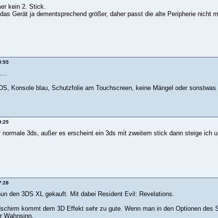
r kein 2. Stick.
das Gerät ja dementsprechend größer, daher passt die alte Peripherie nicht 
0:55
...
DS, Konsole blau, Schutzfolie am Touchscreen, keine Mängel oder sonstwas
9:25
r normale 3ds, außer es erscheint ein 3ds mit zweitem stick dann steige ich 
7:28
nun den 3DS XL gekauft. Mit dabei Resident Evil: Revelations.
dschirm kommt dem 3D Effekt sehr zu gute. Wenn man in den Optionen des Sp
der Wahnsinn.