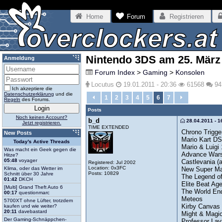
Home
Forum
Registrieren
Nintendo 3DS am 25. März
Anmeldung
Forum Index
>
Gaming
>
Konsolen
Locutus
19.01.2011 - 20:36
61568
94
Ich akzeptiere die
Datenschutzerklärung
und die
1
2
3
4
5
6
7
Regeln
des Forums.
Posts
Noch keinen Account?
b_d
28.04.2011 - 1
Jetzt registrieren.
TIME EXTENDED
Chrono Trigge
New Posts
Mario Kart DS
Today's Active Threads
Mario & Luigi
Was macht ein Geek gegen die
Advance Wars 
Hitze?
05:48
voyager
Castlevania (a
Registered: Jul 2002
Location: 0x3FC
New Super Ma
Klima, oder das Wetter im
Posts: 10829
Schnitt über 30 Jahre
The Legend of 
01:42
DKCH
Elite Beat Ag
[Multi] Grand Theft Auto 6
The World En
00:17
questionmarc
Meteos
5700XT ohne Lüfter, trotzdem
Kirby Canvas
kaufen und wie weiter?
20:11
davebastard
Might & Magic
Der Gaming-Schnäppchen-
Professor Layt