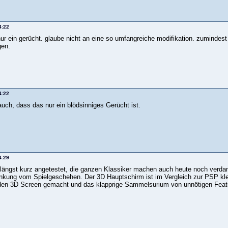
4:22
nur ein gerücht. glaube nicht an eine so umfangreiche modifikation. zumindest
gen.
4:22
auch, dass das nur ein blödsinniges Gerücht ist.
4:29
nlängst kurz angetestet, die ganzen Klassiker machen auch heute noch verda
nkung vom Spielgeschehen. Der 3D Hauptschirm ist im Vergleich zur PSP klein, 
en 3D Screen gemacht und das klapprige Sammelsurium von unnötigen Featu