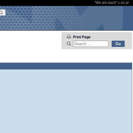
"We are back"
«
oc.at
Print Page