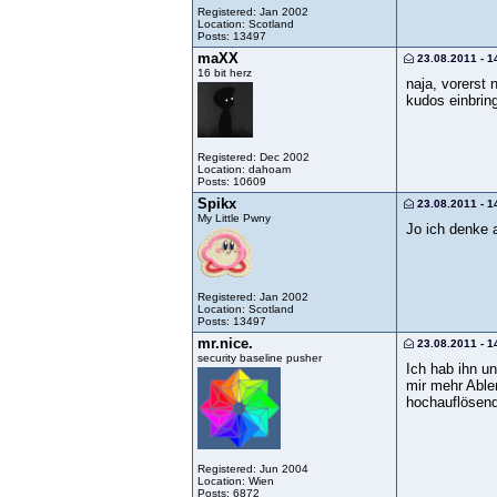
Registered: Jan 2002
Location: Scotland
Posts: 13497
maXX
23.08.2011 - 1
16 bit herz
naja, vorerst 
kudos einbrin
Registered: Dec 2002
Location: dahoam
Posts: 10609
Spikx
23.08.2011 - 1
My Little Pwny
Jo ich denke 
Registered: Jan 2002
Location: Scotland
Posts: 13497
mr.nice.
23.08.2011 - 1
security baseline pusher
Ich hab ihn u
mir mehr Able
hochauflösend
Registered: Jun 2004
Location: Wien
Posts: 6872