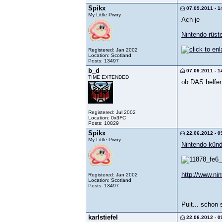
Spikx
07.09.2011 - 1
My Little Pwny
Ach je
Nintendo rüst
Registered: Jan 2002
Location: Scotland
Posts: 13497
b_d
07.09.2011 - 1
TIME EXTENDED
ob DAS helfen 
Registered: Jul 2002
Location: 0x3FC
Posts: 10829
Spikx
22.06.2012 - 0
My Little Pwny
Nintendo künd
http://www.ni
Registered: Jan 2002
Location: Scotland
Posts: 13497
Puit... schon
karlstiefel
22.06.2012 - 0