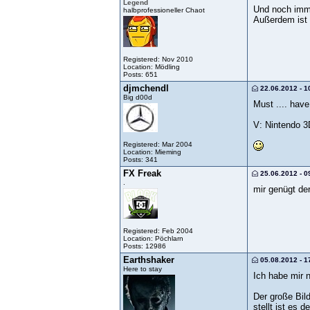
Legend
Und noch imme
halbprofessioneller Chaot
Außerdem ist 
Registered: Nov 2010
Location: Mödling
Posts: 651
djmchendl
22.06.2012 - 1
Big d00d
Must .... have.
V: Nintendo 3
Registered: Mar 2004
Location: Mieming
Posts: 341
FX Freak
25.06.2012 - 0
.
mir genügt de
Registered: Feb 2004
Location: Pöchlarn
Posts: 12986
Earthshaker
05.08.2012 - 1
Here to stay
Ich habe mir 
Der große Bil
stellt ist es 