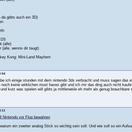
 da gibts auch ein 3D)
en
rth
d DS
 (alle)
(alle, wenns dir taugt)
nkey Kong: Mini-Land Mayhem
0:04
abe ich einige stunden mit dem nintendo 3ds verbracht und muss sagen das er mi
 noch keine wirklichen must haves gibt und ich mir das ding auch nicht kaufen
und kurz was spielen will gibts ja mittlerweile eh mehr als genug brauchbare 
4:11
l Nintendo vor Flop bewahren
 warum ein zweiter analog Stick so wichtig sein soll. Und wie soll so ein Aufs