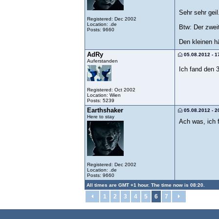
Sehr sehr gei
Registered: Dec 2002
Location: .de
Btw: Der zweit
Posts: 9660
Den kleinen h
AdRy
05.08.2012 - 1
Auferstanden
Ich fand den 
Registered: Oct 2002
Location: Wien
Posts: 5239
Earthshaker
05.08.2012 - 2
Here to stay
Ach was, ich 
Registered: Dec 2002
Location: .de
Posts: 9660
All times are GMT +1 hour. The time now is 08:20.
1
2
3
4
5
6
7