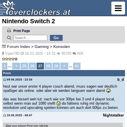
Nintendo Switch 2
Print Page
Forum Index
>
Gaming
>
Konsolen
Viper780
16.01.2025 - 14:31
95783
605
…
…
1
25
26
27
28
29
41
Posts
b_d
09.06.2025 - 23:34
heut war unser erster 4 player couch abend, muss sagen war deutlich
spaßiger als online. oder aber wir werden langsam warm damit
das was bisserl weh tut: nach wie vor 30fps bei 3 und 4 player local,
selbst wenn man auf 1080 stellt
da hättens ruhig mit dynamic
resolution und upscaling spielen können um auch dort 60fps zu bieten.
Nightstalker
10.06.2025 - 08:47
Zitat
aus einem Post
von nfin1te