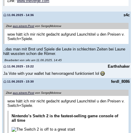
Link:
www.theverge.com
s4c
11.06.2025 - 14:36
Zitat
aus einem Post
von SergejMolotow
wow hätt ich mir nicht gedacht aufgrund Launchtitel u den Preisen v.
Switch+Spiele.
..das man mit Brot und Spiele die Leute in schlechten Zeiten bei Laune
hält wussten schon die Römer.
Bearbeitet von s4c am 11.06.2025, 14:45
Earthshaker
11.06.2025 - 15:22
Ja Vote with your wallet hat hervorragend funktioniert lol
ferdl_8086
11.06.2025 - 15:30
Zitat
aus einem Post
von SergejMolotow
wow hätt ich mir nicht gedacht aufgrund Launchtitel u den Preisen v.
Switch+Spiele.
Nintendo’s Switch 2 is the fastest-selling game console of
all time
The Switch 2 is off to a great start