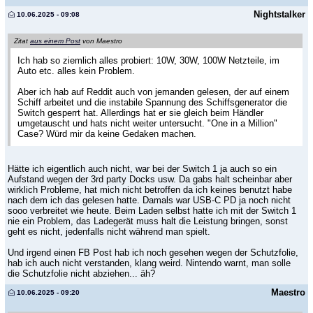
Nightstalker
10.06.2025 - 09:08
Zitat
aus einem Post
von Maestro
Ich hab so ziemlich alles probiert: 10W, 30W, 100W Netzteile, im
Auto etc. alles kein Problem.
Aber ich hab auf Reddit auch von jemanden gelesen, der auf einem
Schiff arbeitet und die instabile Spannung des Schiffsgenerator die
Switch gesperrt hat. Allerdings hat er sie gleich beim Händler
umgetauscht und hats nicht weiter untersucht. "One in a Million"
Case? Würd mir da keine Gedaken machen.
Hätte ich eigentlich auch nicht, war bei der Switch 1 ja auch so ein
Aufstand wegen der 3rd party Docks usw. Da gabs halt scheinbar aber
wirklich Probleme, hat mich nicht betroffen da ich keines benutzt habe
nach dem ich das gelesen hatte. Damals war USB-C PD ja noch nicht
sooo verbreitet wie heute. Beim Laden selbst hatte ich mit der Switch 1
nie ein Problem, das Ladegerät muss halt die Leistung bringen, sonst
geht es nicht, jedenfalls nicht während man spielt.
Und irgend einen FB Post hab ich noch gesehen wegen der Schutzfolie,
hab ich auch nicht verstanden, klang weird. Nintendo warnt, man solle
die Schutzfolie nicht abziehen... äh?
Maestro
10.06.2025 - 09:20