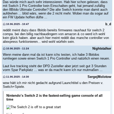
Das würde mich auch sehr interessieren. Hab hier schon gelesen, dass
mit Switch 1 Pro Controller kein Einschalten geht, hat jemand zufällig
den 8Bitdo Ultimate Controller? Die alte Switch konnte man damit auch
aufdrehen ... blöd wärs, wenn die 2 nicht mehr. Wobei man da sogar auf
ein FW Update hoffen düfte ...
b_d
10.06.2025 - 10:47
reddit meint dazu dass 8bitdo bereits firmwares raushaut für switch 2
compa. bei den billig nachbaudingern von amazon & co werd ich wohl
kein glück haben. aber auch hier meint reddit das manche controller von
aliexpress funktionieren... wird wohl würfeln sein.
Nightstalker
10.06.2025 - 11:24
Wenn meine dann mal da ist kann ichs testen, ich habe 3 8bitdos
rumliegen sowie einen Switch 1 Pro Controller und natürlich einen neuen.
Laut live tracking steht der DPD Zusteller aber jetzt seit gut 3 Stunden
vorm Spar Parkplatz ... was er da macht kann ich nur mutmaßen ...
SergejMolotow
11.06.2025 - 14:30
wow hätt ich mir nicht gedacht aufgrund Launchtitel u den Preisen v.
Switch+Spiele.
Nintendo’s Switch 2 is the fastest-selling game console of all
time
The Switch 2 is off to a great start