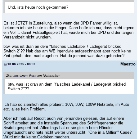
Und, ists heute noch gekommen?
Es ist JETZT in Zustellung, also wenn der DPD Fahrer willig ist,
bekomm ich sie heute in die Finger. Dann hoffe ich nur, dass nicht irgend
ein Voll... damit Fußballgespielt hat, würde mich bei DPD und der langen
Versandzeit nicht wundern.
btw. was ist dran an dem "falsches Ladekabel / Ladegerät bricked
Switch 2"?? Hab das am WE irgendwie aufgeschnappt aber noch keine
Zeit gehabt dem nachzugehen. Hat da jemand was dazu gefunden?
Maestro
10.06.2025 - 08:52
Zitat
aus einem Post
von Nightstalker
btw. was ist dran an dem "falsches Ladekabel / Ladegerät bricked
Switch 2"??
Ich hab so ziemlich alles probiert: 10W, 30W, 100W Netzteile, im Auto
etc. alles kein Problem.
Aber ich hab auf Reddit auch von jemanden gelesen, der auf einem
Schiff arbeitet und die instabile Spannung des Schiffsgenerator die
Switch gesperrt hat. Allerdings hat er sie gleich beim Händler
umgetauscht und hats nicht weiter untersucht. "One in a Million" Case?
Würd mir da keine Gedaken machen.