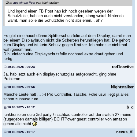
Zitat
aus einem Post
von Nightstalker
Und irgend einen FB Post hab ich noch gesehen wegen der
Schutzfolie, hab ich auch nicht verstanden, klang weird. Nintendo
warnt, man solle die Schutzfolie nicht abziehen... äh?
Es gibt eine hauchdünne Splitterschutzfolie auf dem Display, damit man
bei einem Displaybruch nicht die Scherben herumfliegen hat. Die gehört
zum Display und ist kein Schutz gegen Kratzer. Ich habe sie nichtmal
wahrgenommen.
D.h. einfach eine Displayschutzfolie nochmal extra drauf geben und
fertig.
rad1oactive
10.06.2025 - 09:24
Ja, hab jetzt auch ein displayschutzglas aufgebracht, ging ohne
Probleme.
Nightstalker
10.06.2025 - 09:56
Manche Leute halt ... :-) Pro Controller, Tasche, Folie usw. liegt ja alles
schon zuhause rum ...
b_d
10.06.2025 - 10:12
funktionieren eure 3rd party / nachbau controller auf der switch 2? meine
(zugegeben damals billigen) ECHTPower guest controller von amazon
gehen alle nicht
nexus_VI
10.06.2025 - 10:17