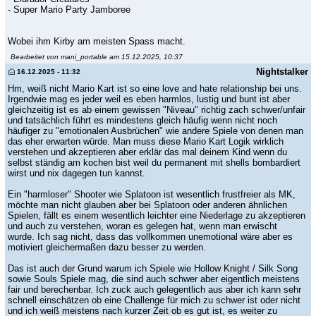
- Super Mario Party Jamboree
Wobei ihm Kirby am meisten Spass macht.
Bearbeitet von mani_portable am 15.12.2025, 10:37
Nightstalker
16.12.2025 - 11:32
Hm, weiß nicht Mario Kart ist so eine love and hate relationship bei uns.
Irgendwie mag es jeder weil es eben harmlos, lustig und bunt ist aber
gleichzeitig ist es ab einem gewissen "Niveau" richtig zach schwer/unfair
und tatsächlich führt es mindestens gleich häufig wenn nicht noch
häufiger zu "emotionalen Ausbrüchen" wie andere Spiele von denen man
das eher erwarten würde. Man muss diese Mario Kart Logik wirklich
verstehen und akzeptieren aber erklär das mal deinem Kind wenn du
selbst ständig am kochen bist weil du permanent mit shells bombardiert
wirst und nix dagegen tun kannst.
Ein "harmloser" Shooter wie Splatoon ist wesentlich frustfreier als MK,
möchte man nicht glauben aber bei Splatoon oder anderen ähnlichen
Spielen, fällt es einem wesentlich leichter eine Niederlage zu akzeptieren
und auch zu verstehen, woran es gelegen hat, wenn man erwischt
wurde. Ich sag nicht, dass das vollkommen unemotional wäre aber es
motiviert gleichermaßen dazu besser zu werden.
Das ist auch der Grund warum ich Spiele wie Hollow Knight / Silk Song
sowie Souls Spiele mag, die sind auch schwer aber eigentlich meistens
fair und berechenbar. Ich zuck auch gelegentlich aus aber ich kann sehr
schnell einschätzen ob eine Challenge für mich zu schwer ist oder nicht
und ich weiß meistens nach kurzer Zeit ob es gut ist, es weiter zu