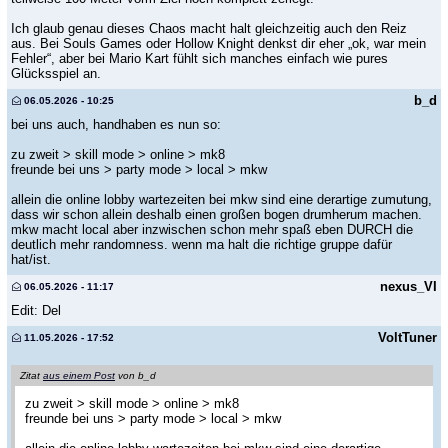
Ich glaub genau dieses Chaos macht halt gleichzeitig auch den Reiz
aus. Bei Souls Games oder Hollow Knight denkst dir eher „ok, war mein
Fehler“, aber bei Mario Kart fühlt sich manches einfach wie pures
Glücksspiel an.
b_d
06.05.2026 - 10:25
bei uns auch, handhaben es nun so:
zu zweit > skill mode > online > mk8
freunde bei uns > party mode > local > mkw
allein die online lobby wartezeiten bei mkw sind eine derartige zumutung,
dass wir schon allein deshalb einen großen bogen drumherum machen.
mkw macht local aber inzwischen schon mehr spaß eben DURCH die
deutlich mehr randomness. wenn ma halt die richtige gruppe dafür
hat/ist.
nexus_VI
06.05.2026 - 11:17
Edit: Del
VoltTuner
11.05.2026 - 17:52
Zitat
aus einem Post
von b_d
zu zweit > skill mode > online > mk8
freunde bei uns > party mode > local > mkw