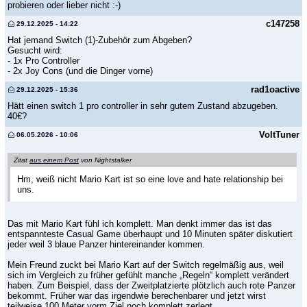
probieren oder lieber nicht :-)
c147258
29.12.2025 - 14:22
Hat jemand Switch (1)-Zubehör zum Abgeben?
Gesucht wird:
- 1x Pro Controller
- 2x Joy Cons (und die Dinger vorne)
rad1oactive
29.12.2025 - 15:36
Hätt einen switch 1 pro controller in sehr gutem Zustand abzugeben.
40€?
VoltTuner
06.05.2026 - 10:06
Zitat
aus einem Post
von Nightstalker
Hm, weiß nicht Mario Kart ist so eine love and hate relationship bei
uns.
Das mit Mario Kart fühl ich komplett. Man denkt immer das ist das
entspannteste Casual Game überhaupt und 10 Minuten später diskutiert
jeder weil 3 blaue Panzer hintereinander kommen.
Mein Freund zuckt bei Mario Kart auf der Switch regelmäßig aus, weil
sich im Vergleich zu früher gefühlt manche „Regeln“ komplett verändert
haben. Zum Beispiel, dass der Zweitplatzierte plötzlich auch rote Panzer
bekommt. Früher war das irgendwie berechenbarer und jetzt wirst
teilweise 100 Meter vorm Ziel noch komplett zerlegt.