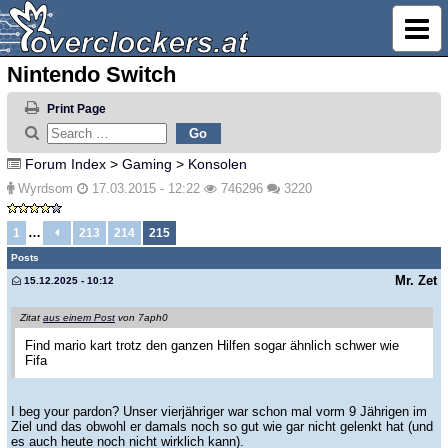
Nintendo Switch
Print Page
Forum Index
>
Gaming
>
Konsolen
Wyrdsom
17.03.2015 - 12:22
746296
3220
…
1
213
214
215
Posts
Mr. Zet
15.12.2025 - 10:12
Zitat
aus einem Post
von 7aph0
Find mario kart trotz den ganzen Hilfen sogar ähnlich schwer wie
Fifa
I beg your pardon? Unser vierjähriger war schon mal vorm 9 Jährigen im
Ziel und das obwohl er damals noch so gut wie gar nicht gelenkt hat (und
es auch heute noch nicht wirklich kann).