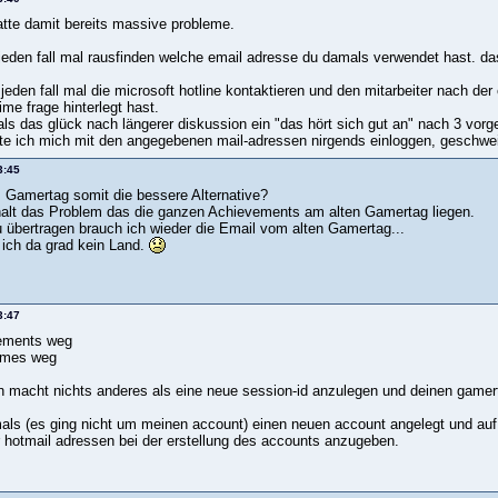
atte damit bereits massive probleme.
jeden fall mal rausfinden welche email adresse du damals verwendet hast. da
jeden fall mal die microsoft hotline kontaktieren und den mitarbeiter nach der e
me frage hinterlegt hast.
als das glück nach längerer diskussion ein "das hört sich gut an" nach 3 vor
e ich mich mit den angegebenen mail-adressen nirgends einloggen, geschwe
3:45
 Gamertag somit die bessere Alternative?
alt das Problem das die ganzen Achievements am alten Gamertag liegen.
 übertragen brauch ich wieder die Email vom alten Gamertag...
 ich da grad kein Land.
3:47
vements weg
games weg
n macht nichts anderes als eine neue session-id anzulegen und deinen gamer
als (es ging nicht um meinen account) einen neuen account angelegt und auf
 hotmail adressen bei der erstellung des accounts anzugeben.