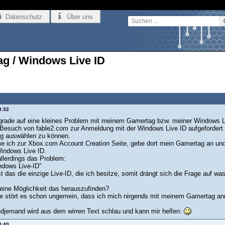
Datenschutz
Über uns
g / Windows Live ID
3:32
n grade auf eine kleines Problem mit meinem Gamertag bzw. meiner Windows
esuch von fable2.com zur Anmeldung mit der Windows Live ID aufgefordert 
g auswählen zu können.
ich zur Xbox.com Account Creation Seite, gebe dort mein Gamertag an und kl
indows Live ID.
llerdings das Problem:
ndows Live-ID"
st das die einzige Live-ID, die ich besitze, somit drängt sich die Frage auf
deine Möglichkeit das herauszufinden?
e stört es schon ungemein, dass ich mich nirgends mit meinem Gamertag anm
endjemand wird aus dem wirren Text schlau und kann mir helfen:
3:40