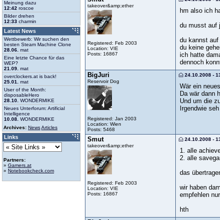
Meinung dazu
takeover&amp;ether
12:42
roscoe
hm also ich h
Bilder drehen
12:33
charmin
du musst auf 
Latest News
du kannst auf 
Wettbewerb: Wir suchen den
Registered: Feb 2003
besten Steam Machine Clone
du keine gehei
Location: VIE
28.06.
mat
Posts: 16867
ich hatte dam
Eine letzte Chance für das
dennoch konnt
WEP?
21.09.
mat
BigJuri
24.10.2008 - 1
overclockers.at is back!
Reservoir Dog
25.01.
mat
Wär ein neues
User of the Month:
Da wär dann h
disposableHero
Und um die zu
28.10.
WONDERMIKE
Irgendwie seh
Neues Unterforum: Artificial
Intelligence
Registered: Jan 2003
10.08.
WONDERMIKE
Location: Wien
Archives:
News
Articles
Posts: 5468
Links
Smut
24.10.2008 - 1
takeover&amp;ether
1. alle achie
2. alle save
Partners:
»
Gamers.at
»
Notebookcheck.com
das übertrage
Registered: Feb 2003
wir haben dam
Location: VIE
Posts: 16867
empfehlen nur
hth