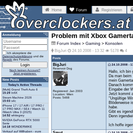
Home
Forum
Registrieren
Problem mit Xbox Gamerta
Anmeldung
Forum Index
>
Gaming
>
Konsolen
BigJuri
24.10.2008 - 13:32
5178
4
Ich akzeptiere die
Datenschutzerklärung
und die
Posts
Regeln
des Forums.
BigJuri
24.10.2008 - 1
Reservoir Dog
Noch keinen Account?
Hallo, ich bi
Jetzt registrieren.
Da man beim B
New Posts
mein Gamerta
Danach komme 
Today's Active Threads
Eingabe der W
[Multi] Grand Theft Auto 6
Registered: Jan 2003
15:29
InfiX
Jetzt kommt a
Location: Wien
Posts: 5468
"Ungültige Wi
Steam Machine 2026
15:03
s4c
Blöderweise i
iPhone 17 / 17 AIR / 17 PRO /
habe.
17 PRO MAX / SE4 / Watch 11
Gibt es irgen
/Watch Ultra 3 (2025)
Denn irgendwi
14:52
whitegrey
NVIDIA GeForce RTX 5000
Serie
Ich hoffe irg
14:18
WONDERMIKE
Verkauf auf Willhaben - eure
Smut
24.10.2008 - 1