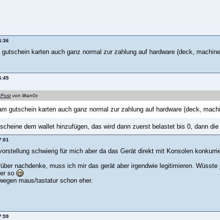
6:36
gutschein karten auch ganz normal zur zahlung auf hardware (deck, machine
6:45
 Post
von liltan0x
m gutschein karten auch ganz normal zur zahlung auf hardware (deck, machi
tscheine dem wallet hinzufügen, das wird dann zuerst belastet bis 0, dann die
7:01
orstellung schwierig für mich aber da das Gerät direkt mit Konsolen konkurrie
über nachdenke, muss ich mir das gerät aber irgendwie legitimieren. Wüsste je
der so
wegen maus/tastatur schon eher.
7:59