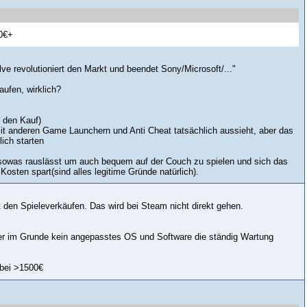
50€+
ve revolutioniert den Markt und beendet Sony/Microsoft/..."
aufen, wirklich?
 den Kauf)
mit anderen Game Launchern und Anti Cheat tatsächlich aussieht, aber das
ich starten
h sowas rauslässt um auch bequem auf der Couch zu spielen und sich das
Kosten spart(sind alles legitime Gründe natürlich).
t den Spieleverkäufen. Das wird bei Steam nicht direkt gehen.
 aber im Grunde kein angepasstes OS und Software die ständig Wartung
 bei >1500€