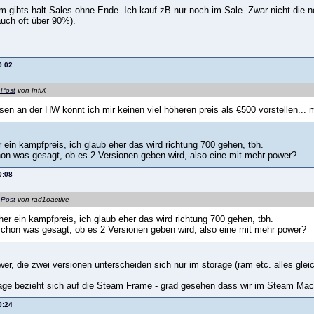
m gibts halt Sales ohne Ende. Ich kauf zB nur noch im Sale. Zwar nicht die
uch oft über 90%).
0:02
 Post
von InfiX
en an der HW könnt ich mir keinen viel höheren preis als €500 vorstellen... 
 ein kampfpreis, ich glaub eher das wird richtung 700 gehen, tbh.
on was gesagt, ob es 2 Versionen geben wird, also eine mit mehr power?
0:08
 Post
von rad1oactive
her ein kampfpreis, ich glaub eher das wird richtung 700 gehen, tbh.
chon was gesagt, ob es 2 Versionen geben wird, also eine mit mehr power?
er, die zwei versionen unterscheiden sich nur im storage (ram etc. alles glei
sage bezieht sich auf die Steam Frame - grad gesehen dass wir im Steam Mac
0:24