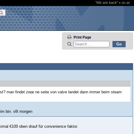
"We are back"
«
oc.at
Print Page
nnst? man findet zwar ne seite von valve landet dann immer beim steam
m bin. vllt morgen
ximal €100 oben drauf für convenience faktor.