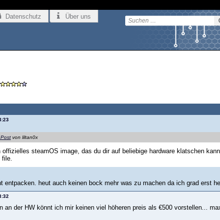
Datenschutz
Über uns
3:23
 Post
von liltan0x
n offizielles steamOS image, das du dir auf beliebige hardware klatschen ka
file.
ht entpacken. heut auch keinen bock mehr was zu machen da ich grad erst hei
3:32
 an der HW könnt ich mir keinen viel höheren preis als €500 vorstellen... ma