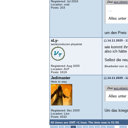
Registered: Jul 2024
Zitat
aus einem
Location: void
Posts: 203
...
Alles unter
um den Preis 
sLy-
14.11.2025 - 1
semiconductor physicist
wie kommt ihr 
also ich hätt
Selbst die ne
Registered: Aug 2005
Bearbeitet von s
Location: AUT
Posts: 1619
Jedimaster
14.11.2025 - 1
Here to stay
Zitat
aus einem
Alles unter
Um das kriegs
Registered: Dec 2005
Location: Linz
Posts: 4532
All times are GMT +1 hour. The time now is 01:08.