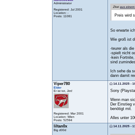
Administrator
Zitat
aus einem
Registered: Jul 2001
Location: -
Preis wird 
Posts: 11081
So erwarte ic
Wie groß ist d
-teurer als di
-spielt nicht
-kein Fortnit
sind zumindes
Ich sehe da s
dann damit rec
Viper780
14.11.2025 - 1
Elder
Sony (Playsta
Er ist tot, Jim!
Wenn man sich
Der Einstieg 
benötigt mit.
Registered: Mar 2001
Location: Wien
Alles unter 1
Posts: 52594
liltan0x
14.11.2025 - 1
Big d00d