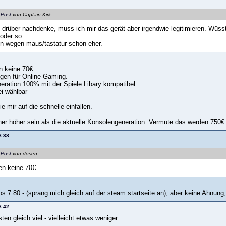
 Post
von Captain Kirk
 drüber nachdenke, muss ich mir das gerät aber irgendwie legitimieren. Wüsste 
oder so
n wegen maus/tastatur schon eher.
en keine 70€
ngen für Online-Gaming.
eration 100% mit der Spiele Libary kompatibel
ei wählbar
e mir auf die schnelle einfallen.
cher höher sein als die aktuelle Konsolengeneration. Vermute das werden 750€
8:38
 Post
von dosen
en keine 70€
 7 80.- (sprang mich gleich auf der steam startseite an), aber keine Ahnung
8:42
en gleich viel - vielleicht etwas weniger.