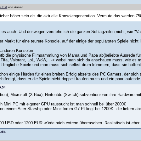
 Post
von dosen
sicher höher sein als die aktuelle Konsolengeneration. Vermute das werden 7
h es auch. Und deswegen verstehe ich die ganzen Schlagzeilen nicht, wie "Val
er Markt für eine teurere Konsole, auf der einige der populärsten Spiele nicht l
e anderen Konsolen
 ootb die physische Filmsammlung von Mama und Papa ab(beliebte Ausrede für
e, Fifa, Valorant, LoL, WoW,.. -> wobei man sich da anschauen muss, wie es 
t fragliche Spiele und man muss sich selbst drum kümmern, dass sie hoffentl
chon einige Hürden für einen breiten Erfolg abseits des PC Gamers, der sic
htfertigt, dass er die Spiele nicht doppelt kaufen muss und ein paar laufende 
0:54
tion), Microsoft (X-Box), Nintentdo (Switch) subventionieren ihre Hardware mi
 Mini PC mit eigener GPU raussucht ist man schnell bei über 2000€
von einem Acer Starship oder Minisforum G7 Pt liegt bei 1200€ - die liefern
000 USD oder 1200 EUR würde mich extrem überraschen. Realistisch ist eher
1:54