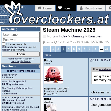
Home
Forum
Registrieren
Steam Machine 2026
Anmeldung
Forum Index
>
Gaming
>
Konsolen
issue
12.11.2025 - 19:30
69532
535
Ich akzeptiere die
Datenschutzerklärung
und die
…
1
2
3
4
5
6
7
8
36
Regeln
des Forums.
Posts
Noch keinen Account?
Kirby
13.11.2025 - 2
Jetzt registrieren.
0x1B
New Posts
Zitat
aus einem
Today's Active Threads
Bilder drehen
wo gibts ei
23:49
mat
recovery os 
Was hört ihr gerade?
23:32
questionmarc
Der Gaming-Schnäppchen-
Registered: Jun 2017
Thread
Location: Lesachtal
ich kanns nic
23:25
smashIt
Posts: 1131
Pebble: E-Paper Watch for
InfiX
13.11.2025 - 2
iPhone and Android
she/her
22:48
davebastard
also gemessen
Samsung Galaxy Z Fold 8 / Fold
8 wide / Watch Ultra 2