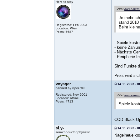
Here to stay
Zitat
aus einem
Je mehr ich
stand 2010 
Registered: Feb 2003
Beim kleine
Location: Wien
Posts: 5687
- Spiele kost
- keine Zahlu
- Nächste Gen
- Peripherie fr
Sind Punkte di
Preis wird si
voyager
14.11.2025 - 0
banned by viper780
Registered: Nov 2001
Zitat
aus einem
Location: offline
Posts: 4713
Spiele kost
COD Black Ops
sLy-
14.11.2025 - 0
semiconductor physicist
Nagelneue kost