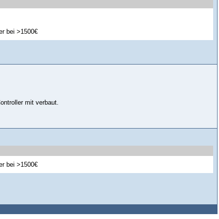
er bei >1500€
ntroller mit verbaut.
er bei >1500€