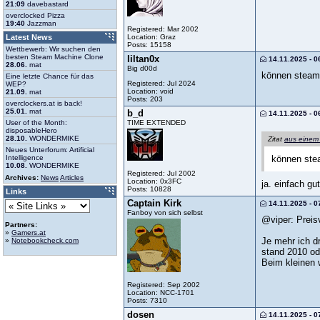
21:09
davebastard
overclocked Pizza
19:40
Jazzman
Registered: Mar 2002
Location: Graz
Latest News
Posts: 15158
Wettbewerb: Wir suchen den
besten Steam Machine Clone
liltan0x
14.11.2025 - 0
28.06.
mat
Big d00d
können steam 
Eine letzte Chance für das
Registered: Jul 2024
WEP?
Location: void
21.09.
mat
Posts: 203
overclockers.at is back!
25.01.
mat
b_d
14.11.2025 - 0
TIME EXTENDED
User of the Month:
disposableHero
28.10.
WONDERMIKE
Zitat
aus einem
Neues Unterforum: Artificial
Intelligence
können stea
10.08.
WONDERMIKE
Registered: Jul 2002
Archives:
News
Articles
Location: 0x3FC
ja. einfach gu
Posts: 10828
Links
Captain Kirk
14.11.2025 - 0
Fanboy von sich selbst
@viper: Preisv
Partners:
»
Gamers.at
Je mehr ich dr
»
Notebookcheck.com
stand 2010 o
Beim kleinen 
Registered: Sep 2002
Location: NCC-1701
Posts: 7310
dosen
14.11.2025 - 0