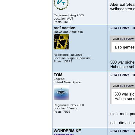
Aber auf Stea
weihnachten a
Registered: Aug 2005
Location: AUT
Posts: 1619
rad1oactive
14.11.2025 - 1
knows about the birb
Zitat
aus einem
also gemess
Registered: Jul 2005
Location: Virgo Superclust..
Posts: 13223
500 wär sicher
Haben sie sch
TOM
14.11.2025 - 1
Legend
I Need More Space
Zitat
aus einem
500 wär sic
Haben sie s
Registered: Nov 2000
Location: Vienna
Posts: 7595
nicht mehr pow
edit: die aus
WONDERMIKE
14.11.2025 - 1
Administrator