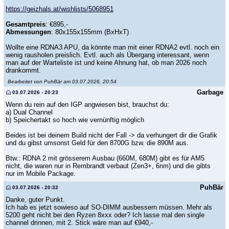
https://geizhals.at/wishlists/5068951
Gesamtpreis
: €895,-
Abmessungen
: 80x155x155mm (BxHxT)
Wollte eine RDNA3 APU, da könnte man mit einer RDNA2 evtl. noch ein
wenig rausholen preislich. Evtl. auch als Übergang interessant, wenn
man auf der Warteliste ist und keine Ahnung hat, ob man 2026 noch
drankommt.
Bearbeitet von PuhBär am 03.07.2026, 20:54
Garbage
03.07.2026 - 20:23
Wenn du rein auf den IGP angwiesen bist, brauchst du:
a) Dual Channel
b) Speichertakt so hoch wie vernünftig möglich
Beides ist bei deinem Build nicht der Fall -> da verhungert dir die Grafik
und du gibst umsonst Geld für den 8700G bzw. die 890M aus.
Btw.: RDNA 2 mit grösserem Ausbau (660M, 680M) gibt es für AM5
nicht, die waren nur in Rembrandt verbaut (Zen3+, 6nm) und die gibts
nur im Mobile Package.
PuhBär
03.07.2026 - 20:32
Danke, guter Punkt.
Ich hab es jetzt sowieso auf SO-DIMM ausbessern müssen. Mehr als
5200 geht nicht bei den Ryzen 8xxx oder? Ich lasse mal den single
channel drinnen, mit 2. Stick wäre man auf €940,-