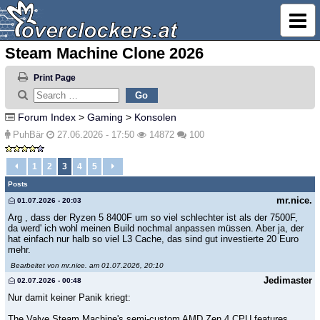
Steam Machine Clone 2026
Print Page
Forum Index
>
Gaming
>
Konsolen
PuhBär
27.06.2026 - 17:50
14872
100
1
2
3
4
5
Posts
mr.nice.
01.07.2026 - 20:03
Arg , dass der Ryzen 5 8400F um so viel schlechter ist als der 7500F,
da werd' ich wohl meinen Build nochmal anpassen müssen. Aber ja, der
hat einfach nur halb so viel L3 Cache, das sind gut investierte 20 Euro
mehr.
Bearbeitet von mr.nice. am 01.07.2026, 20:10
Jedimaster
02.07.2026 - 00:48
Nur damit keiner Panik kriegt:
The Valve Steam Machine's semi-custom AMD Zen 4 CPU features