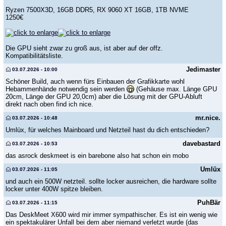
Ryzen 7500X3D, 16GB DDR5, RX 9060 XT 16GB, 1TB NVME
1250€
Die GPU sieht zwar zu groß aus, ist aber auf der offz.
Kompatibilitätsliste.
Jedimaster
03.07.2026 - 10:00
Schöner Build, auch wenn fürs Einbauen der Grafikkarte wohl
Hebammenhände notwendig sein werden
(Gehäuse max. Länge GPU
20cm, Länge der GPU 20,0cm) aber die Lösung mit der GPU-Abluft
direkt nach oben find ich nice.
mr.nice.
03.07.2026 - 10:48
Umlüx, für welches Mainboard und Netzteil hast du dich entschieden?
davebastard
03.07.2026 - 10:53
das asrock deskmeet is ein barebone also hat schon ein mobo
Umlüx
03.07.2026 - 11:05
und auch ein 500W netzteil. sollte locker ausreichen, die hardware sollte
locker unter 400W spitze bleiben.
PuhBär
03.07.2026 - 11:15
Das DeskMeet X600 wird mir immer sympathischer. Es ist ein wenig wie
ein spektakulärer Unfall bei dem aber niemand verletzt wurde (das