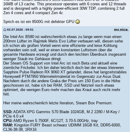
16MB of L3 cache. This processor operates with 6 cores and 12 threads
and is designed with a highly power-efficient 30W TDP, combining 2 full
Zen 4 cores and 4 compact Zen 4c
Sprich es ist ein 8500G mit defekter GPU
mr.nice.
02.07.2026 - 09:51
Die Intel Arc B580 ist wahrscheinlich etwas zu lange wenn man einen
200mm Lüfter im Rajintek Metis Evo Lüfter verbauen will, diesen sehe
ich schon als großen Vorteil wenn eine effiziente und leise Kühlung
vorhanden sein soll, weil er einen konstanten Luftstrom über die
gesamte Hardware erzeugt und durch den leichten Überdruck insgesamt
weniger Staub ins Gehäuse dringt.
Der Steam OS Support von Intel Arc ist noch Beta und aktuell eine
ziemliche Frickelei. Ich bin daher letztlich doch bei der etwas kleineren
Sapphire Pulse Radeon RX 9060 XT gelandet, diese hat langzeitstabiles
Honeywell PTM7950 Wärmeleitmaterial im Gegensatz zur Asus Dual.
Nachdem durch die andere Graka der Preis um 150 Euro in die Höhe
geschossen ist, habe ich bei RAM, SSD und Netzteil noch etwas
optimiert, die wenigen Euro mehr machen das Kraut auch nicht mehr
fett.
Hier meine wahrscheinlich letzte Iteration, Steam Box Premium:
SSD:
ADATA XPG Gammix S70 Blade 1024GB, M.2 2280 / M-Key /
PCIe 4.0 x4
CPU:
AMD Ryzen 5 7500F, 6C/12T, 3.70-5.00GHz, tray
RAM:
Kingston FURY Beast schwarz UDIMM 16GB Kit, DDR5-6000,
CL36-38-38, 1RX16