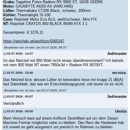
Graka:
Sapphire Pulse Radeon RX 9060 XT, 16GB GDDR6
Mobo:
GIGABYTE A620I AX (AMD AM5)
Lüfter:
Thermaltake CT200 Black, schwarz, 200mm
Kühler:
Thermalright SI-100
Case:
Raijintek Metis Evo ALS, weiß/schwarz, Mini-ITX
NT:
Raijintek CRATOS 850 BLACK 850W ATX 3.1
Gesamtpreis: € 1276,11
https://geizhals.at/wishlists/5065347
Bearbeitet von mr.nice. am 03.07.2026, 08:37
Jedimaster
02.07.2026 - 14:47
Ist das Netzteil mit 850 Watt nicht etwas überdimensioniert? Ich betreib
mit nem 850 Watt NT einen 7950x3d + Radeon RX 9070XT.
mr.nice.
02.07.2026 - 23:40
Das Netzteil bzw. dessen Lüfter ist besonders leise mit knapp 21 dB(A)
laut Datenblatt, das war ein Entscheidungsgrund, viel teurer ist es nicht.
Bearbeitet von mr.nice. am 02.07.2026, 23:57
Jedimaster
03.07.2026 - 00:07
Verständlich
Umlüx
03.07.2026 - 09:50
Mein Versuch baut auf einem AsRock DeskMeet auf um dem Steam
Machine Format möglichst nahe zu bleiben. Den Rest der Hardware hab
ich soweit es geht ausgereizt um preislich im Rahmen zu bleiben.