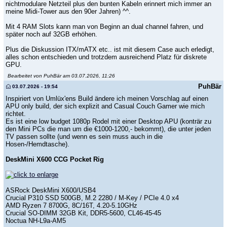
nichtmodulare Netzteil plus den bunten Kabeln erinnert mich immer an
meine Midi-Tower aus den 90er Jahren) ^^.
Mit 4 RAM Slots kann man von Beginn an dual channel fahren, und
später noch auf 32GB erhöhen.
Plus die Diskussion ITX/mATX etc.. ist mit diesem Case auch erledigt,
alles schon entschieden und trotzdem ausreichend Platz für diskrete
GPU.
Bearbeitet von PuhBär am 03.07.2026, 11:26
PuhBär
03.07.2026 - 19:54
Inspiriert von Umlüx'ens Build ändere ich meinen Vorschlag auf einen
APU only build, der sich explizit and Casual Couch Gamer wie mich
richtet.
Es ist eine low budget 1080p Rodel mit einer Desktop APU (konträr zu
den Mini PCs die man um die €1000-1200,- bekommt), die unter jeden
TV passen sollte (und wenn es sein muss auch in die
Hosen-/Hemdtasche).
DeskMini X600 CCG Pocket Rig
ASRock DeskMini X600/USB4
Crucial P310 SSD 500GB, M.2 2280 / M-Key / PCIe 4.0 x4
AMD Ryzen 7 8700G, 8C/16T, 4.20-5.10GHz
Crucial SO-DIMM 32GB Kit, DDR5-5600, CL46-45-45
Noctua NH-L9a-AM5