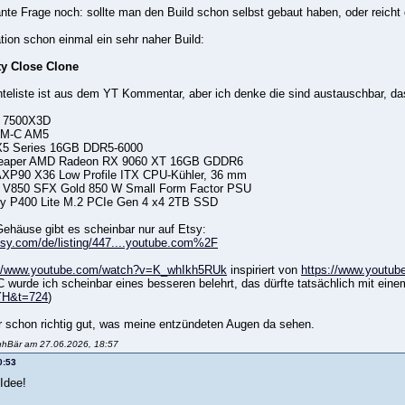
ante Frage noch: sollte man den Build schon selbst gebaut haben, oder reicht
ation schon einmal ein sehr naher Build:
ty Close Clone
eliste ist aus dem YT Kommentar, aber ich denke die sind austauschbar, d
 7500X3D
0M-C AM5
e X5 Series 16GB DDR5-6000
Reaper AMD Radeon RX 9060 XT 16GB GDDR6
 AXP90 X36 Low Profile ITX CPU-Kühler, 36 mm
r V850 SFX Gold 850 W Small Form Factor PSU
ry P400 Lite M.2 PCIe Gen 4 x4 2TB SSD
Gehäuse gibt es scheinbar nur auf Etsy:
tsy.com/de/listing/447....youtube.com%2F
://www.youtube.com/watch?v=K_whIkh5RUk
inspiriert von
https://www.youtu
wurde ich scheinbar eines besseren belehrt, das dürfte tatsächlich mit ein
YH&t=724
)
ir schon richtig gut, was meine entzündeten Augen da sehen.
uhBär am 27.06.2026, 18:57
0:53
Idee!