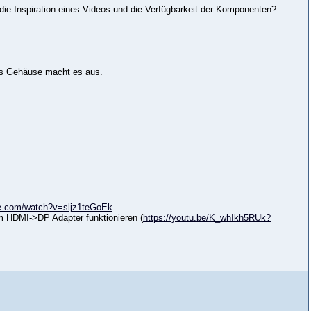
 die Inspiration eines Videos und die Verfügbarkeit der Komponenten?
as Gehäuse macht es aus.
be.com/watch?v=sljz1teGoEk
em HDMI->DP Adapter funktionieren (
https://youtu.be/K_whIkh5RUk?