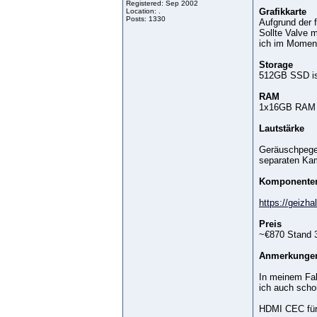
Registered: Sep 2002
Grafikkarte
Location: .
Posts: 1330
Aufgrund der 
Sollte Valve 
ich im Moment
Storage
512GB SSD ist
RAM
1x16GB RAM a
Lautstärke
Geräuschpegel
separaten Kam
Komponente
https://geizha
Preis
~€870 Stand 3
Anmerkunge
In meinem Fal
ich auch scho
HDMI CEC für 