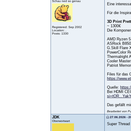
Schau ned so genau
Eine interess
Für die Inspir
3D Print Pret
~ 1300€
Registered: Sep 2002
Die Komponent
Location: .
Posts: 1330
AMD Ryzen 5
ASRock B85
G.Skill Flar
PowerColor 
Thermalright
Cooler Maste
Patriot Memo
Files für das 
https://www.e
Quelle:
https
Bei HDMI CEC 
si=tOR...Yak
Das gefällt m
Bearbeitet von P
JDK
27.06.2026 - 2
Oberwortwart
Super Thread 