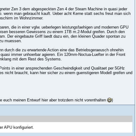
gneter Zen 3 dem abgespeckten Zen 4 der Steam Machine in quasi jeder
nsb. wenn man gebraucht kauft. Ueber acht Kerne statt sechs freut man sich
esenschirm im Wohnzimmer.
ren, die in einer vglw. ueberlegen leistungsfaehigen und modernen GPU
eisen besseren Gewissens zu einem 1TB m.2-Modul greifen. Durch den
 Der eingebaute Griff laedt dazu ein, den kleinen Quader spontan zu
 zu muessen.
n durch die zu erwartende Action eine das Betriebsgeraeusch ohnehin
 quasi immer unhoerbar agieren. Ein 120mm-Noctua-Luefter in der Front
 Einklang mit dem Rest des Systems.
Points in einer ansprechenden Geschwindigkeit und Qualitaet per 5GHz
es nicht braucht, kann hier sicher zu einem guenstigeren Modell greifen und
ollte euch meinen Entwurf hier aber trotzdem nicht vorenthalten
)
er APU konfiguriert.