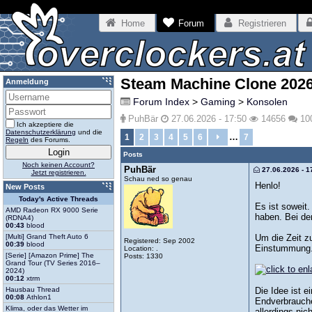
Home
Forum
Registrieren
Steam Machine Clone 202
Anmeldung
Forum Index
>
Gaming
>
Konsolen
PuhBär
27.06.2026 - 17:50
14656
10
Ich akzeptiere die
Datenschutzerklärung
und die
…
1
2
3
4
5
6
7
Regeln
des Forums.
Posts
Noch keinen Account?
PuhBär
27.06.2026 - 1
Jetzt registrieren.
Schau ned so genau
Henlo!
New Posts
Today's Active Threads
Es ist soweit.
AMD Radeon RX 9000 Serie
haben. Bei de
(RDNA4)
00:43
blood
Um die Zeit z
[Multi] Grand Theft Auto 6
Registered: Sep 2002
00:39
blood
Einstummung
Location: .
[Serie] [Amazon Prime] The
Posts: 1330
Grand Tour (TV Series 2016–
2024)
00:12
xtrm
Die Idee ist 
Hausbau Thread
00:08
Athlon1
Endverbrauche
Klima, oder das Wetter im
allerdings ni