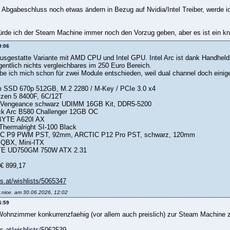
is Abgabeschluss noch etwas ändern in Bezug auf Nvidia/Intel Treiber, werde i
de ich der Steam Machine immer noch den Vorzug geben, aber es ist ein k
9:06
lausgestatte Variante mit AMD CPU und Intel GPU. Intel Arc ist dank Handheld
igentlich nichts vergleichbares im 250 Euro Bereich.
 ich mich schon für zwei Module entschieden, weil dual channel doch einig
gm SSD 670p 512GB, M.2 2280 / M-Key / PCIe 3.0 x4
zen 5 8400F, 6C/12T
r Vengeance schwarz UDIMM 16GB Kit, DDR5-5200
ck Arc B580 Challenger 12GB OC
BYTE A620I AX
Thermalright SI-100 Black
IC P9 PWM PST, 92mm, ARCTIC P12 Pro PST, schwarz, 120mm
 QBX, Mini-ITX
TE UD750GM 750W ATX 2.31
€ 899,17
ls.at/wishlists/5065347
r.nice. am 30.06.2026, 12:02
6:59
ohnzimmer konkurrenzfaehig (vor allem auch preislich) zur Steam Machine 
ls.at/wishlists/5062539