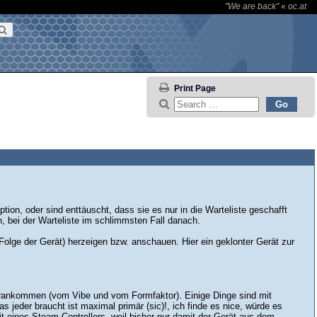
"We are back"
«
oc.at
Print Page
tion, oder sind enttäuscht, dass sie es nur in die Warteliste geschafft
 bei der Warteliste im schlimmsten Fall danach.
Folge der Gerät) herzeigen bzw. anschauen. Hier ein geklonter Gerät zur
rät rankommen (vom Vibe und vom Formfaktor). Einige Dinge sind mit
jeder braucht ist maximal primär (sic)!, ich finde es nice, würde es
t eines Steam Controllers, weil bisher nur damit der Gerät aus dem