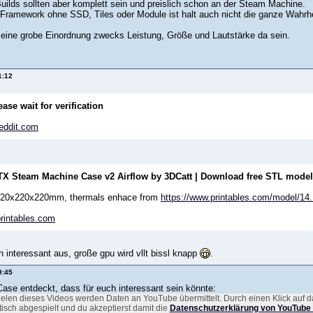
Builds sollten aber komplett sein und preislich schon an der Steam Machine.
Framework ohne SSD, Tiles oder Module ist halt auch nicht die ganze Wahrhe
 eine grobe Einordnung zwecks Leistung, Größe und Lautstärke da sein.
1:12
ease wait for verification
eddit.com
TX Steam Machine Case v2 Airflow by 3DCatt | Download free STL model
 220x220x220mm, thermals enhace from
https://www.printables.com/model/14
rintables.com
 interessant aus, große gpu wird vllt bissl knapp
.
9:45
Case entdeckt, dass für euch interessant sein könnte:
elen dieses Videos werden Daten an YouTube übermittelt. Durch einen Klick auf d
isch abgespielt und du akzeptierst damit die
Datenschutzerklärung von YouTube 