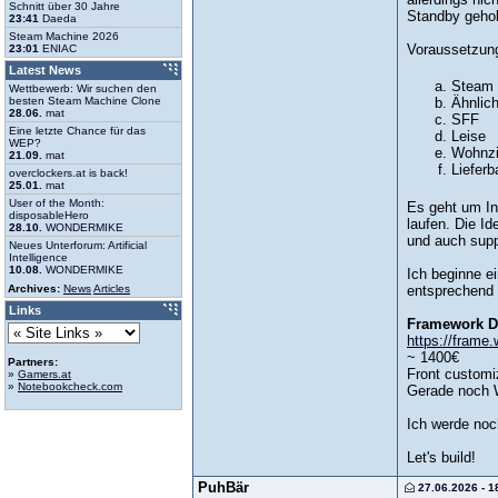
Schnitt über 30 Jahre
Standby geholt
23:41
Daeda
Steam Machine 2026
Voraussetzung
23:01
ENIAC
Latest News
Steam 
Wettbewerb: Wir suchen den
besten Steam Machine Clone
Ähnlich
28.06.
mat
SFF
Eine letzte Chance für das
Leise
WEP?
Wohnzi
21.09.
mat
Lieferb
overclockers.at is back!
25.01.
mat
User of the Month:
Es geht um In
disposableHero
laufen. Die I
28.10.
WONDERMIKE
und auch supp
Neues Unterforum: Artificial
Intelligence
10.08.
WONDERMIKE
Ich beginne ei
Archives:
News
Articles
entsprechend 
Links
Framework D
https://frame
~ 1400€
Partners:
Front customi
»
Gamers.at
»
Notebookcheck.com
Gerade noch W
Ich werde noch
Let's build!
PuhBär
27.06.2026 - 1