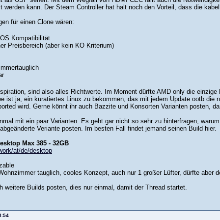
 werden kann. Der Steam Controller hat halt noch den Vorteil, dass die kabel
en für einen Clone wären:
OS Kompatibilität
er Preisbereich (aber kein KO Kriterium)
mmertauglich
ar
spiration, sind also alles Richtwerte. Im Moment dürfte AMD only die einzig
dee ist ja, ein kuratiertes Linux zu bekommen, das mit jedem Update ootb die
orted wird. Gerne könnt ihr auch Bazzite und Konsorten Varianten posten, das 
nmal mit ein paar Varianten. Es geht gar nicht so sehr zu hinterfragen, warum
abgeänderte Veriante posten. Im besten Fall findet jemand seinen Build hier.
esktop Max 385 - 32GB
.work/at/de/desktop
zable
ohnzimmer tauglich, cooles Konzept, auch nur 1 großer Lüfter, dürfte aber deu
 weitere Builds posten, dies nur einmal, damit der Thread startet.
8:54