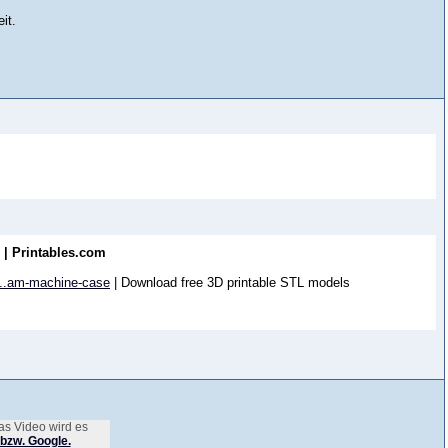
it.
 | Printables.com
...am-machine-case
| Download free 3D printable STL models
as Video wird es
bzw. Google.