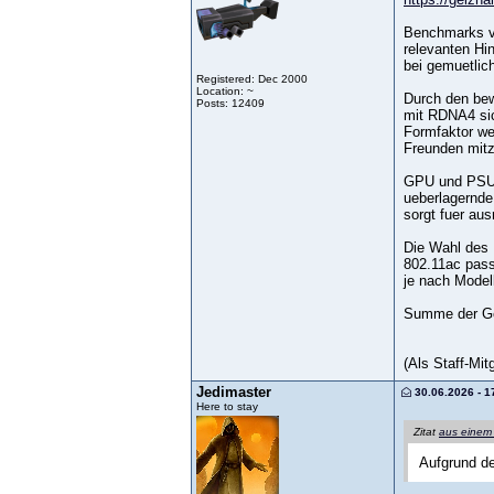
Benchmarks vo
relevanten Hin
bei gemuetlic
Registered: Dec 2000
Location: ~
Durch den bew
Posts: 12409
mit RDNA4 sic
Formfaktor we
Freunden mit
GPU und PSU s
ueberlagernde
sorgt fuer au
Die Wahl des 
802.11ac pass
je nach Model
Summe der Ge
(Als Staff-Mi
Jedimaster
30.06.2026 - 1
Here to stay
Zitat
aus einem
Aufgrund de