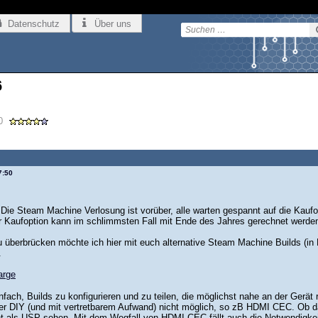
Datenschutz
Über uns
6
0
7:50
 Die Steam Machine Verlosung ist vorüber, alle warten gespannt auf die Kaufop
r Kaufoption kann im schlimmsten Fall mit Ende des Jahres gerechnet werden,
u überbrücken möchte ich hier mit euch alternative Steam Machine Builds (in 
.
einfach, Builds zu konfigurieren und zu teilen, die möglichst nahe an der Ge
r DIY (und mit vertretbarem Aufwand) nicht möglich, so zB HDMI CEC. Ob das 
cht als USP sehen. Mit dem Wegfall von HDMI CEC fällt auch die Notwendigkei