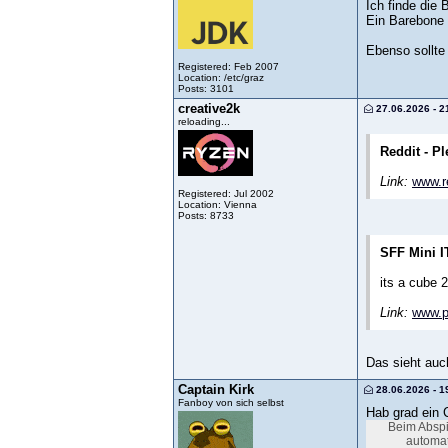
Ich finde die 
Ein Barebone 
Ebenso sollte
Registered: Feb 2007
Location: /etc/graz
Posts: 3101
creative2k
27.06.2026 - 2
reloading...
Reddit - Pl
Link:
www.r
Registered: Jul 2002
Location: Vienna
Posts: 8733
SFF Mini I
its a cube
Link:
www.p
Das sieht auch
Captain Kirk
28.06.2026 - 1
Fanboy von sich selbst
Hab grad ein 
Beim Abspi
automat