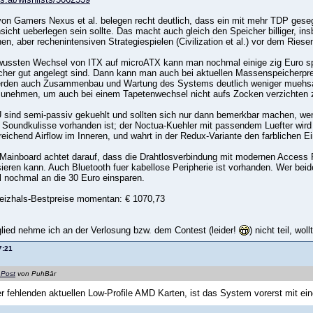
n Gamers Nexus et al. belegen recht deutlich, dass ein mit mehr TDP gese
sicht ueberlegen sein sollte. Das macht auch gleich den Speicher billiger, i
hen, aber rechenintensiven Strategiespielen (Civilization et al.) vor dem Ri
ussten Wechsel von ITX auf microATX kann man nochmal einige zig Euro spa
her gut angelegt sind. Dann kann man auch bei aktuellen Massenspeicherpr
rden auch Zusammenbau und Wartung des Systems deutlich weniger muehsam.
zunehmen, um auch bei einem Tapetenwechsel nicht aufs Zocken verzichten
ind semi-passiv gekuehlt und sollten sich nur dann bemerkbar machen, wen
 Soundkulisse vorhanden ist; der Noctua-Kuehler mit passendem Luefter wird
sreichend Airflow im Inneren, und wahrt in der Redux-Variante den farblichen
Mainboard achtet darauf, dass die Drahtlosverbindung mit modernen Access 
ieren kann. Auch Bluetooth fuer kabellose Peripherie ist vorhanden. Wer beid
l nochmal an die 30 Euro einsparen.
izhals-Bestpreise momentan: € 1070,73
tglied nehme ich an der Verlosung bzw. dem Contest (leider!
) nicht teil, w
7:21
 Post
von PuhBär
r fehlenden aktuellen Low-Profile AMD Karten, ist das System vorerst mit ein