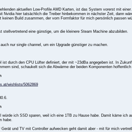
fehlenden aktuellen Low-Profile AMD Karten, ist das System vorerst mit einer 
mit Nvidia hier tatsächlich die Treiber hinbekommen in nächster Zeit, dann w
 keinen Build zusammen, der vom Formfaktor für mich persönlich passen wü
 stellvertretend eine günstige, um die kleinere Steam Machine abzubilden.
uch nur single channel, um ein Upgrade günstiger zu machen.
 ist durch den CPU Lüfter definiert, der mit ~23dBa angegeben ist. In Zuk
mern sind, schaukelt sich die Abwärme der beiden Komponenten hoffentlich 
n
ls.at/wishlists/5062869
0.6.
n
l würde ich SSD sparen, weil ich eine 1TB zu Hause habe. Damit käme ich auf 
n habe.
Gerät und TV mit Controller aufwecken geht damit aber - mit für mich vertre