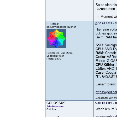
Sollte sich b
dazunehmen.
Im Moment wür
mr.nice.
30.06.2026 - 0
security baseline pusher
Hier eine vol
gut, es gibt e
Beim RAM habe
SSD
: Solidi
CPU
: AMD Ry
RAM
: Corsai
Registered: Jun 2004
Location: Wien
Graka
: ASRo
Posts: 6870
Mobo
: GIGA
CPU-Kühler:
Lüfter
: ARCT
Case
: Cougar
NT
: GIGABY
Gesamtpreis: 
https://geizha
Bearbeitet von m
COLOSSUS
30.06.2026 - 1
Administrator
Wenn ich im W
GNUltra
https://geizha