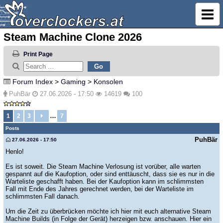
Steam Machine Clone 2026
Print Page
Forum Index
>
Gaming
>
Konsolen
PuhBär
27.06.2026 - 17:50
14619
100
…
1
2
3
7
Posts
PuhBär
27.06.2026 - 17:50
Henlo!
Es ist soweit. Die Steam Machine Verlosung ist vorüber, alle warten
gespannt auf die Kaufoption, oder sind enttäuscht, dass sie es nur in die
Warteliste geschafft haben. Bei der Kaufoption kann im schlimmsten
Fall mit Ende des Jahres gerechnet werden, bei der Warteliste im
schlimmsten Fall danach.
Um die Zeit zu überbrücken möchte ich hier mit euch alternative Steam
Machine Builds (in Folge der Gerät) herzeigen bzw. anschauen. Hier ein