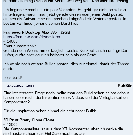
ist dann allerdings schon ein Schritt weit weg vom Konsolen like feeling.
Ich beginne einmal mit ein paar Varianten. Es geht gar nicht so sehr zu
hinterfragen, warum man jetzt gerade diesen oder jenen Build postet;
einfach als Antwort eine entsprechend abgeänderte Veriante posten. Im
besten Fall findet jemand seinen Build hier.
Framework Desktop Max 385 - 32GB
https://frame.work/at/de/desktop
~ 1400€
Front customizable
Gerade noch Wohnzimmer tauglich, cooles Konzept, auch nur 1 großer
Lüfter, dürfte aber deutlich hörbarer sein als der Gerät
Ich werde noch weitere Builds posten, dies nur einmal, damit der Thread
startet.
Let's build!
PuhBär
27.06.2026 - 18:54
Eine interessante Frage noch: sollte man den Build schon selbst gebaut
haben, oder reicht die Inspiration eines Videos und die Verfügbarkeit der
Komponenten?
Für die Inspiration schon einmal ein sehr naher Build:
3D Print Pretty Close Clone
~ 1300€
Die Komponenteliste ist aus dem YT Kommentar, aber ich denke die
sind austauschbar, das Gehäuse macht es aus.