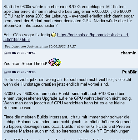
Statt der 9600x würde ich eher eine 8700G vorschlagen. Mit flottem
Speicher erreicht man in etwa die Leistung einer RX6500XT, die 9600X
iGPU hat in etwa 20% der Leistung. - eventuell erledigt sich damit sogar
permanent der Bedarf nach einer dedicated GPU. Nvidia würde aber für
SteamOS imho ausscheiden?
Edit: Gäbs sogar fix fertig
https://geizhals.at/hp-omnidesk-des...d-
a3511859.html
Bearbeitet von Jedimaster am 30.06.2026, 17:27
charmin
30.06.2026 - 18:52
Yes nice. Super Thread!
PuhBär
30.06.2026 - 19:05
Hoffe es zieht jetzt ein wenig an, tut sich noch nicht viel hier; vielleicht
wenn die Hundstage draußen jetzt endlich mal vorbei sind.
8700G vs. 9600X ist ein guter Punkt, sind halt auch +100€ und bei
einem vorgesehenen Upgrade auf eine GPU wahrscheinlich nicht nötig.
Wenn man dann jedoch auf GPU verzichten kann ist es eine kleine
Recherche wert.
Finde die meisten Builds interssant, ich tu' mir immer sehr schwer die
richtige Balance zu finden, und nicht gleich in's nächsthöhere Segment
zu kippen, deswegen sind oc.at Builds mit einer GH-Liste und Preisen
unseres Marktes auch mind. so interessant wie die YT Empfehlungen.