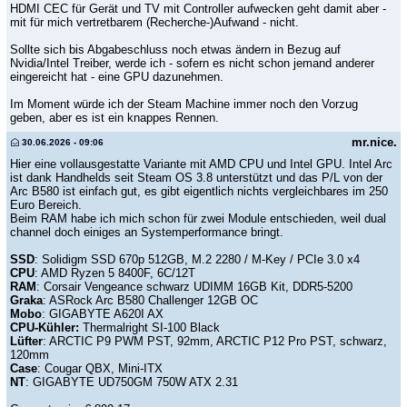
HDMI CEC für Gerät und TV mit Controller aufwecken geht damit aber -
mit für mich vertretbarem (Recherche-)Aufwand - nicht.
Sollte sich bis Abgabeschluss noch etwas ändern in Bezug auf
Nvidia/Intel Treiber, werde ich - sofern es nicht schon jemand anderer
eingereicht hat - eine GPU dazunehmen.
Im Moment würde ich der Steam Machine immer noch den Vorzug
geben, aber es ist ein knappes Rennen.
mr.nice.
30.06.2026 - 09:06
Hier eine vollausgestatte Variante mit AMD CPU und Intel GPU. Intel Arc
ist dank Handhelds seit Steam OS 3.8 unterstützt und das P/L von der
Arc B580 ist einfach gut, es gibt eigentlich nichts vergleichbares im 250
Euro Bereich.
Beim RAM habe ich mich schon für zwei Module entschieden, weil dual
channel doch einiges an Systemperformance bringt.
SSD
: Solidigm SSD 670p 512GB, M.2 2280 / M-Key / PCIe 3.0 x4
CPU
: AMD Ryzen 5 8400F, 6C/12T
RAM
: Corsair Vengeance schwarz UDIMM 16GB Kit, DDR5-5200
Graka
: ASRock Arc B580 Challenger 12GB OC
Mobo
: GIGABYTE A620I AX
CPU-Kühler:
Thermalright SI-100 Black
Lüfter
: ARCTIC P9 PWM PST, 92mm, ARCTIC P12 Pro PST, schwarz,
120mm
Case
: Cougar QBX, Mini-ITX
NT
: GIGABYTE UD750GM 750W ATX 2.31