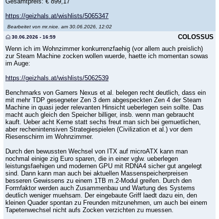
Gesamtpreis: € 899,17
https://geizhals.at/wishlists/5065347
Bearbeitet von mr.nice. am 30.06.2026, 12:02
COLOSSUS
30.06.2026 - 16:59
Wenn ich im Wohnzimmer konkurrenzfaehig (vor allem auch preislich)
zur Steam Machine zocken wollen wuerde, haette ich momentan sowas
im Auge:
https://geizhals.at/wishlists/5062539
Benchmarks von Gamers Nexus et al. belegen recht deutlich, dass ein
mit mehr TDP gesegneter Zen 3 dem abgespeckten Zen 4 der Steam
Machine in quasi jeder relevanten Hinsicht ueberlegen sein sollte. Das
macht auch gleich den Speicher billiger, insb. wenn man gebraucht
kauft. Ueber acht Kerne statt sechs freut man sich bei gemuetlichen,
aber rechenintensiven Strategiespielen (Civilization et al.) vor dem
Riesenschirm im Wohnzimmer.
Durch den bewussten Wechsel von ITX auf microATX kann man
nochmal einige zig Euro sparen, die in einer vglw. ueberlegen
leistungsfaehigen und modernen GPU mit RDNA4 sicher gut angelegt
sind. Dann kann man auch bei aktuellen Massenspeicherpreisen
besseren Gewissens zu einem 1TB m.2-Modul greifen. Durch den
Formfaktor werden auch Zusammenbau und Wartung des Systems
deutlich weniger muehsam. Der eingebaute Griff laedt dazu ein, den
kleinen Quader spontan zu Freunden mitzunehmen, um auch bei einem
Tapetenwechsel nicht aufs Zocken verzichten zu muessen.