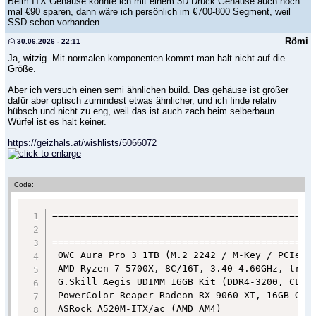
Beim ITX Gehäuse könnte ich mit einem 3D Druck Gehäuse auch noch
mal €90 sparen, dann wäre ich persönlich im €700-800 Segment, weil
SSD schon vorhanden.
Römi
30.06.2026 - 22:11
Ja, witzig. Mit normalen komponenten kommt man halt nicht auf die
Größe.
Aber ich versuch einen semi ähnlichen build. Das gehäuse ist größer
dafür aber optisch zumindest etwas ähnlicher, und ich finde relativ
hübsch und nicht zu eng, weil das ist auch zach beim selberbaun.
Würfel ist es halt keiner.
https://geizhals.at/wishlists/5066072
Code:
===============================================
                                               
===============================================
 OWC Aura Pro 3 1TB (M.2 2242 / M-Key / PCIe 3.
 AMD Ryzen 7 5700X, 8C/16T, 3.40-4.60GHz, tray 
 G.Skill Aegis UDIMM 16GB Kit (DDR4-3200, CL16-
 PowerColor Reaper Radeon RX 9060 XT, 16GB GDDR
 ASRock A520M-ITX/ac (AMD AM4)                 