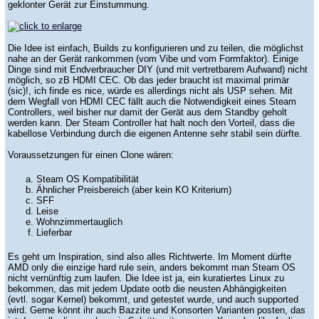
geklonter Gerät zur Einstummung.
Die Idee ist einfach, Builds zu konfigurieren und zu teilen, die möglichst
nahe an der Gerät rankommen (vom Vibe und vom Formfaktor). Einige
Dinge sind mit Endverbraucher DIY (und mit vertretbarem Aufwand) nicht
möglich, so zB HDMI CEC. Ob das jeder braucht ist maximal primär
(sic)!, ich finde es nice, würde es allerdings nicht als USP sehen. Mit
dem Wegfall von HDMI CEC fällt auch die Notwendigkeit eines Steam
Controllers, weil bisher nur damit der Gerät aus dem Standby geholt
werden kann. Der Steam Controller hat halt noch den Vorteil, dass die
kabellose Verbindung durch die eigenen Antenne sehr stabil sein dürfte.
Voraussetzungen für einen Clone wären:
Steam OS Kompatibilität
Ähnlicher Preisbereich (aber kein KO Kriterium)
SFF
Leise
Wohnzimmertauglich
Lieferbar
Es geht um Inspiration, sind also alles Richtwerte. Im Moment dürfte
AMD only die einzige hard rule sein, anders bekommt man Steam OS
nicht vernünftig zum laufen. Die Idee ist ja, ein kuratiertes Linux zu
bekommen, das mit jedem Update ootb die neusten Abhängigkeiten
(evtl. sogar Kernel) bekommt, und getestet wurde, und auch supported
wird. Gerne könnt ihr auch Bazzite und Konsorten Varianten posten, das