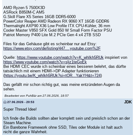
AMD Ryzen 5 7500X3D
ASRock B850M-C AM5
G.Skill Flare X5 Series 16GB DDR5-6000
PowerColor Reaper AMD Radeon RX 9060 XT 16GB GDDR6
Thermalright AXP90 X36 Low Profile ITX CPU-Kühler, 36 mm
Cooler Master V850 SFX Gold 850 W Small Form Factor PSU
Patriot Memory P400 Lite M.2 PCIe Gen 4 x4 2TB SSD
Files für das Gehäuse gibt es scheinbar nur auf Etsy:
https://www.etsy.com/de/listing/447....youtube.com%2F
Quelle:
https://www.youtube.com/watch?v=K_whIkh5RUk
inspiriert von
https://www.youtube.com/watch?v=sljz1teGoEk
Bei HDMI CEC wurde ich scheinbar eines besseren belehrt, das dürfte
tatsächlich mit einem HDMI->DP Adapter funktionieren
(
https://youtu.be/K_whIkh5RUk?si=tOR...YakYH&t=724
)
Das gefällt mir schon richtig gut, was meine entzündeten Augen da
sehen.
Bearbeitet von PuhBär am 27.06.2026, 18:57
JDK
27.06.2026 - 20:53
Super Thread Idee!
Ich finde die Builds sollten aber komplett sein und preislich schon an der
Steam Machine.
Ein Barebone Framework ohne SSD, Tiles oder Module ist halt auch
nicht die ganze Wahrheit.