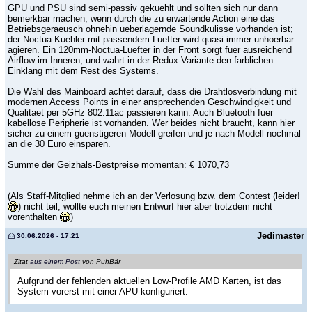
GPU und PSU sind semi-passiv gekuehlt und sollten sich nur dann
bemerkbar machen, wenn durch die zu erwartende Action eine das
Betriebsgeraeusch ohnehin ueberlagernde Soundkulisse vorhanden ist;
der Noctua-Kuehler mit passendem Luefter wird quasi immer unhoerbar
agieren. Ein 120mm-Noctua-Luefter in der Front sorgt fuer ausreichend
Airflow im Inneren, und wahrt in der Redux-Variante den farblichen
Einklang mit dem Rest des Systems.
Die Wahl des Mainboard achtet darauf, dass die Drahtlosverbindung mit
modernen Access Points in einer ansprechenden Geschwindigkeit und
Qualitaet per 5GHz 802.11ac passieren kann. Auch Bluetooth fuer
kabellose Peripherie ist vorhanden. Wer beides nicht braucht, kann hier
sicher zu einem guenstigeren Modell greifen und je nach Modell nochmal
an die 30 Euro einsparen.
Summe der Geizhals-Bestpreise momentan: € 1070,73
(Als Staff-Mitglied nehme ich an der Verlosung bzw. dem Contest (leider!
) nicht teil, wollte euch meinen Entwurf hier aber trotzdem nicht
vorenthalten
)
Jedimaster
30.06.2026 - 17:21
Zitat
aus einem Post
von PuhBär
Aufgrund der fehlenden aktuellen Low-Profile AMD Karten, ist das
System vorerst mit einer APU konfiguriert.