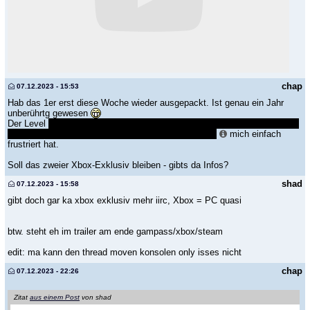
chap
07.12.2023 - 15:53
Hab das 1er erst diese Woche wieder ausgepackt. Ist genau ein Jahr
unberührtg gewesen
Der Level
mit total unnötigen hecktischen Feuer-Labyrinth-weglaufen und
symbole suchen & dann auch noch rauskomemen!!!
mich einfach
frustriert hat.
Soll das zweier Xbox-Exklusiv bleiben - gibts da Infos?
shad
07.12.2023 - 15:58
gibt doch gar ka xbox exklusiv mehr iirc, Xbox = PC quasi
btw. steht eh im trailer am ende gampass/xbox/steam
edit: ma kann den thread moven konsolen only isses nicht
chap
07.12.2023 - 22:26
Zitat
aus einem Post
von shad