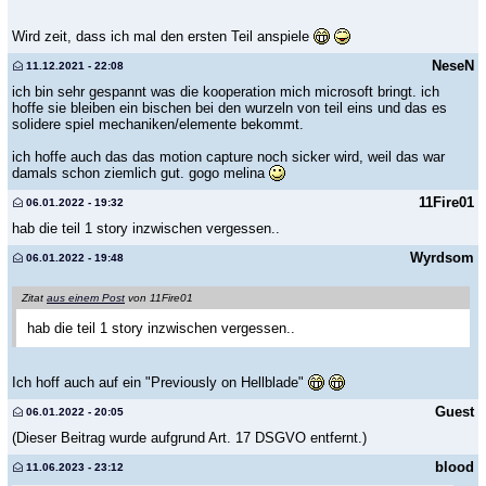
Wird zeit, dass ich mal den ersten Teil anspiele
NeseN
11.12.2021 - 22:08
ich bin sehr gespannt was die kooperation mich microsoft bringt. ich
hoffe sie bleiben ein bischen bei den wurzeln von teil eins und das es
solidere spiel mechaniken/elemente bekommt.
ich hoffe auch das das motion capture noch sicker wird, weil das war
damals schon ziemlich gut. gogo melina
11Fire01
06.01.2022 - 19:32
hab die teil 1 story inzwischen vergessen..
Wyrdsom
06.01.2022 - 19:48
Zitat
aus einem Post
von 11Fire01
hab die teil 1 story inzwischen vergessen..
Ich hoff auch auf ein "Previously on Hellblade"
Guest
06.01.2022 - 20:05
(Dieser Beitrag wurde aufgrund Art. 17 DSGVO entfernt.)
blood
11.06.2023 - 23:12