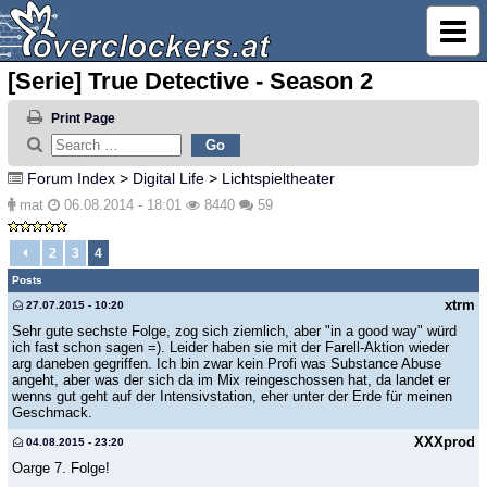
[Serie] True Detective - Season 2
Print Page
Forum Index
>
Digital Life
>
Lichtspieltheater
mat
06.08.2014 - 18:01
8440
59
2
3
4
Posts
xtrm
27.07.2015 - 10:20
Sehr gute sechste Folge, zog sich ziemlich, aber "in a good way" würd
ich fast schon sagen =). Leider haben sie mit der Farell-Aktion wieder
arg daneben gegriffen. Ich bin zwar kein Profi was Substance Abuse
angeht, aber was der sich da im Mix reingeschossen hat, da landet er
wenns gut geht auf der Intensivstation, eher unter der Erde für meinen
Geschmack.
XXXprod
04.08.2015 - 23:20
Oarge 7. Folge!