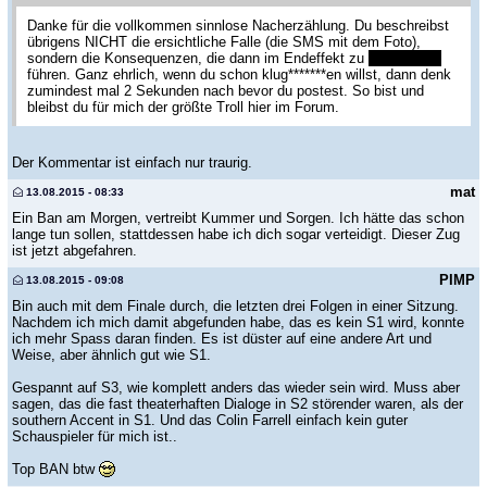
Danke für die vollkommen sinnlose Nacherzählung. Du beschreibst
übrigens NICHT die ersichtliche Falle (die SMS mit dem Foto),
sondern die Konsequenzen, die dann im Endeffekt zu
seinem Tod
führen. Ganz ehrlich, wenn du schon klug*******en willst, dann denk
zumindest mal 2 Sekunden nach bevor du postest. So bist und
bleibst du für mich der größte Troll hier im Forum.
Der Kommentar ist einfach nur traurig.
mat
13.08.2015 - 08:33
Ein Ban am Morgen, vertreibt Kummer und Sorgen. Ich hätte das schon
lange tun sollen, stattdessen habe ich dich sogar verteidigt. Dieser Zug
ist jetzt abgefahren.
PIMP
13.08.2015 - 09:08
Bin auch mit dem Finale durch, die letzten drei Folgen in einer Sitzung.
Nachdem ich mich damit abgefunden habe, das es kein S1 wird, konnte
ich mehr Spass daran finden. Es ist düster auf eine andere Art und
Weise, aber ähnlich gut wie S1.
Gespannt auf S3, wie komplett anders das wieder sein wird. Muss aber
sagen, das die fast theaterhaften Dialoge in S2 störender waren, als der
southern Accent in S1. Und das Colin Farrell einfach kein guter
Schauspieler für mich ist..
Top BAN btw