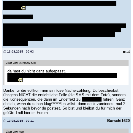
Vince Vaughns Tod macht noch am meisten Sinn bzw. passt zum
Charakter
Schwaches Ende
Außerdem fand ichs dämlich zu zeigen, was dann passiert ist nachdem
alle tot sind. War ja klar, dass die Railstrecke gemacht wird etc. Und
_danach_ kommt dann noch der Einspieler wo die eine mit einem
Whistleblower spricht ?
Auch bissl fad
mat
13.08.2015 - 00:03
Zitat von Burschi1620
da hast du nicht ganz aufgepasst.
Er hat 4 abgemetzelt, also war das schon gar keine ersichtliche
Falle.
Danke für die vollkommen sinnlose Nacherzählung. Du beschreibst
übrigens NICHT die ersichtliche Falle (die SMS mit dem Foto), sondern
die Konsequenzen, die dann im Endeffekt zu
seinem Tod
führen. Ganz
ehrlich, wenn du schon klug*******en willst, dann denk zumindest mal 2
Sekunden nach bevor du postest. So bist und bleibst du für mich der
größte Troll hier im Forum.
Burschi1620
13.08.2015 - 00:11
Zitat von mat