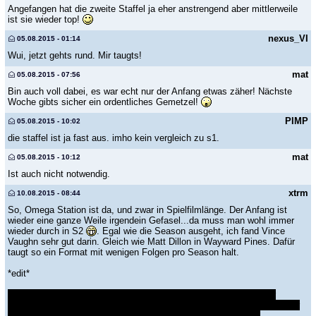
Angefangen hat die zweite Staffel ja eher anstrengend aber mittlerweile
ist sie wieder top!
nexus_VI
05.08.2015 - 01:14
Wui, jetzt gehts rund. Mir taugts!
mat
05.08.2015 - 07:56
Bin auch voll dabei, es war echt nur der Anfang etwas zäher! Nächste
Woche gibts sicher ein ordentliches Gemetzel!
PIMP
05.08.2015 - 10:02
die staffel ist ja fast aus. imho kein vergleich zu s1.
mat
05.08.2015 - 10:12
Ist auch nicht notwendig.
xtrm
10.08.2015 - 08:44
So, Omega Station ist da, und zwar in Spielfilmlänge. Der Anfang ist
wieder eine ganze Weile irgendein Gefasel...da muss man wohl immer
wieder durch in S2
. Egal wie die Season ausgeht, ich fand Vince
Vaughn sehr gut darin. Gleich wie Matt Dillon in Wayward Pines. Dafür
taugt so ein Format mit wenigen Folgen pro Season halt.
*edit*
Ein ziemlich witzloses und trostloses Ende, eigentlich einfach nur
dumm. Die hätten alle lebend da rauskommen können, aber der Macher
fand es besser, dass alle alleine ins offene Messer laufen und