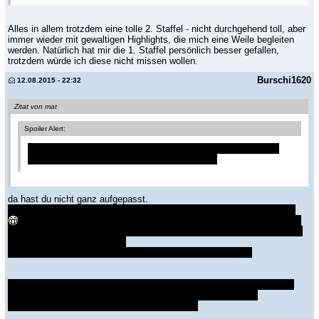
Alles in allem trotzdem eine tolle 2. Staffel - nicht durchgehend toll, aber
immer wieder mit gewaltigen Highlights, die mich eine Weile begleiten
werden. Natürlich hat mir die 1. Staffel persönlich besser gefallen,
trotzdem würde ich diese nicht missen wollen.
Burschi1620
12.08.2015 - 22:32
Zitat von mat
Spoiler Alert:
Woodrugh tut alles, damit keiner weiß, dass er gay ist ... und
rennt dabei in eine mehr als ersichtliche Falle.
da hast du nicht ganz aufgepasst.
Er hat 4 abgemetzelt, also war das schon gar keine ersichtliche Falle.
Zusätzlich deshalb nicht, weil sie extra in den Tunneln sagten, dass
diese ewig verzweigt sind und groß und lang und was weiß ich. Er hätte
ja überall rausgehen können!
So gesehen war das in meinen Augen total schlecht gelöst.
Die Waldszene war auch ein bissl plump. In dem riesen Wald hätte er
einfach davonrennen können. Auch ein bisschen blöd gelöst.
Oder er hätt in eine Mall fahren können. etc ...