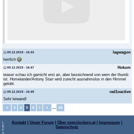
lagwagon
09.12.2019 - 16:33
herrlich
Hokum
09.12.2019 - 16:47
teaser schau ich garnicht erst an, aber bezeichnend von wem der thumb
ist. Homelander/Antony Starr wird zurecht ausnahmslos in den Himmel
gelobt.
rad1oactive
09.12.2019 - 16:49
Sehr leiwand!
…
3
4
5
6
7
28
Kontakt
|
Unser Forum
|
Über overclockers.at
|
Impressum
|
L
E
Datenschutz
F
T