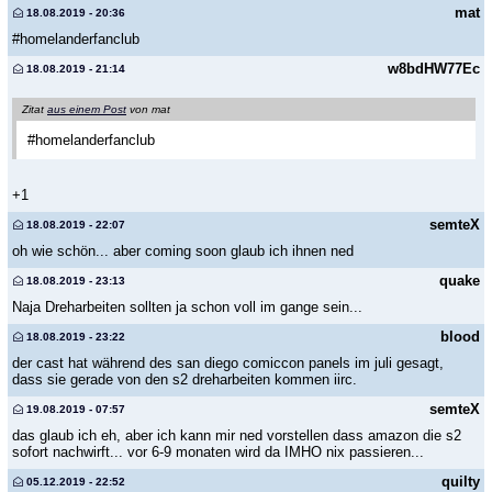
mat
18.08.2019 - 20:36
#homelanderfanclub
w8bdHW77Ec
18.08.2019 - 21:14
Zitat
aus einem Post
von mat
#homelanderfanclub
+1
semteX
18.08.2019 - 22:07
oh wie schön... aber coming soon glaub ich ihnen ned
quake
18.08.2019 - 23:13
Naja Dreharbeiten sollten ja schon voll im gange sein...
blood
18.08.2019 - 23:22
der cast hat während des san diego comiccon panels im juli gesagt,
dass sie gerade von den s2 dreharbeiten kommen iirc.
semteX
19.08.2019 - 07:57
das glaub ich eh, aber ich kann mir ned vorstellen dass amazon die s2
sofort nachwirft... vor 6-9 monaten wird da IMHO nix passieren...
quilty
05.12.2019 - 22:52