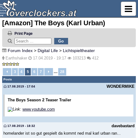
[Amazon] The Boys (Karl Urban)
Print Page
Forum Index
>
Digital Life
>
Lichtspieltheater
Earthshaker
17.04.2019 - 19:17
103213
412
…
3
4
5
6
7
28
Posts
WONDERMIKE
17.08.2019 - 17:04
The Boys Season 2 Teaser Trailer
Link:
www.youtube.com
davebastard
17.08.2019 - 18:32
homelander ist so gut gespielt da kommt ned mal karl urban ran...