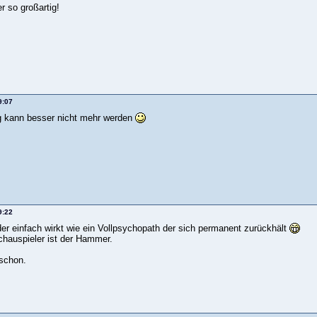
r so großartig!
9:07
ag kann besser nicht mehr werden
9:22
r einfach wirkt wie ein Vollpsychopath der sich permanent zurückhält
chauspieler ist der Hammer.
 schon.