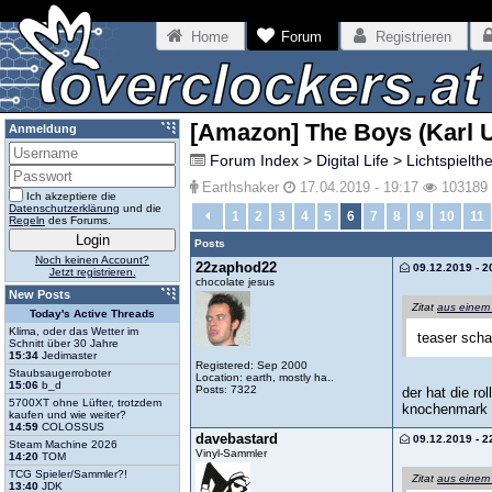
Home
Forum
Registrieren
[Amazon] The Boys (Karl 
Anmeldung
Forum Index
>
Digital Life
>
Lichtspielth
Earthshaker
17.04.2019 - 19:17
103189
Ich akzeptiere die
Datenschutzerklärung
und die
1
2
3
4
5
6
7
8
9
10
11
Regeln
des Forums.
Posts
Noch keinen Account?
22zaphod22
09.12.2019 - 2
Jetzt registrieren.
chocolate jesus
New Posts
Zitat
aus einem
Today's Active Threads
Klima, oder das Wetter im
teaser scha
Schnitt über 30 Jahre
15:34
Jedimaster
Registered: Sep 2000
Staubsaugerroboter
Location: earth, mostly ha..
15:06
b_d
Posts: 7322
der hat die ro
5700XT ohne Lüfter, trotzdem
knochenmark g
kaufen und wie weiter?
14:59
COLOSSUS
davebastard
09.12.2019 - 2
Steam Machine 2026
Vinyl-Sammler
14:20
TOM
TCG Spieler/Sammler?!
Zitat
aus einem
13:40
JDK