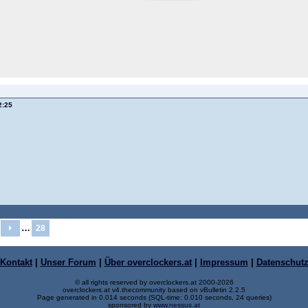
2:25
…
28
Kontakt
|
Unser Forum
|
Über overclockers.at
|
Impressum
|
Datenschut
© all rights reserved by overclockers.at 2000-2026
overclockers.at v4.thecommunity based on vBulletin 2.2.5
Page generated in 0.014 seconds (SQL-time: 0.010 seconds, 24 queries)
sponsored by
www.nessus.at