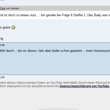
 Post
von Hampti
d ist doch zu etwas nutz.....bin gerade bei Folge 6 Staffel 1. Das Baby war w
as gutes
ng
3:18
ffel durch....bin es dieses Jahr aber leider schon gewohnt....mein Immunsyst
1:13
elen dieses Videos werden Daten an YouTube übermittelt. Durch einen Klick auf d
isch abgespielt und du akzeptierst damit die
Datenschutzerklärung von YouTube 