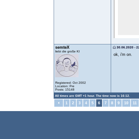
semteX
30.06.2020 - 2
liebt die große KI
ok, i'm on.
Registered: Oct 2002
Location: Pre
Posts: 15148
All times are GMT +1 hour. The time now is 16:12.
1
2
3
4
5
6
7
8
9
10
11