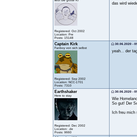
liebt die große KI
das wird wiede
Registered: Oct 2002
Location: Pre
Posts: 15148
Captain Kirk
30.06.2020 - 0
Fanboy von sich selbst
yeah... der t
Registered: Sep 2002
Location: NCC-1701
Posts: 7310
Earthshaker
30.06.2020 - 0
Here to stay
Wie Homelande
So gut! Der S
Ich freu mich
Registered: Dec 2002
Location: .de
Posts: 9660