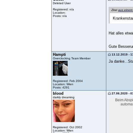
Deleted User
Registered: n/a
Zitat
aus einem
Location:
Posts: n/a
Krankenstan
Hat alles etw
Gute Besseru
Hampti
13.12.2019 - 1
Overclocking Team Member
Ja danke...Sta
Registered: Feb 2004
Location: Wien
Posts: 4291
blood
27.06.2020 - 0
darkly dreaming
Beim Abspi
automat
Registered: Oct 2002
Location: Wien