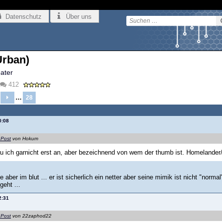
Datenschutz
Über uns
Urban)
eater
412
…
28
0:08
 Post
von Hokum
u ich garnicht erst an, aber bezeichnend von wem der thumb ist. Homelander
lle aber im blut ... er ist sicherlich ein netter aber seine mimik ist nicht "norm
eht ...
2:31
 Post
von 22zaphod22