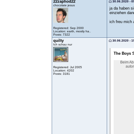
22zaphod22
30.06.2020 - 0
chocolate jesus
ja da haben si
einziehen dann
ich freu mich 
Registered: Sep 2000
Location: earth, mostly ha..
Posts: 7322
quilty
30.06.2020 - 1
Ich schau nur
The Boys S
Beim Abs
autom
Registered: Jul 2005
Location: 4202
Posts: 3181