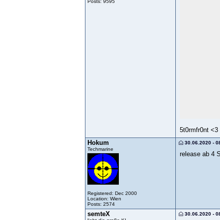
Posts: 9595
5t0rmfr0nt <3
Hokum
30.06.2020 - 0
Techmarine
release ab 4 
Registered: Dec 2000
Location: Wien
Posts: 2574
semteX
30.06.2020 - 0