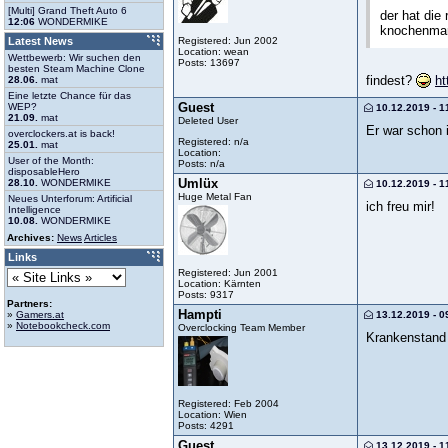
[Multi] Grand Theft Auto 6
der hat die 
12:06
WONDERMIKE
knochenmark
Registered: Jun 2002
Latest News
Location: wean
Wettbewerb: Wir suchen den
Posts: 13697
besten Steam Machine Clone
findest?
h
28.06.
mat
Eine letzte Chance für das
Guest
WEP?
10.12.2019 - 1
21.09.
mat
Deleted User
Er war schon i
overclockers.at is back!
Registered: n/a
25.01.
mat
Location:
User of the Month:
Posts: n/a
disposableHero
Umlüx
28.10.
WONDERMIKE
10.12.2019 - 1
Huge Metal Fan
Neues Unterforum: Artificial
ich freu mir!
Intelligence
10.08.
WONDERMIKE
Archives:
News
Articles
Links
Registered: Jun 2001
Location: Kärnten
Posts: 9317
Partners:
Hampti
13.12.2019 - 0
»
Gamers.at
»
Notebookcheck.com
Overclocking Team Member
Krankenstand i
Registered: Feb 2004
Location: Wien
Posts: 4291
Guest
13.12.2019 - 1