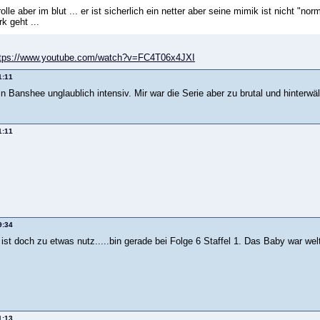
rolle aber im blut ... er ist sicherlich ein netter aber seine mimik ist nicht "n
 geht ...
ttps://www.youtube.com/watch?v=FC4T06x4JXI
1:11
n Banshee unglaublich intensiv. Mir war die Serie aber zu brutal und hinterwäl
1:11
9:34
st doch zu etwas nutz.....bin gerade bei Folge 6 Staffel 1. Das Baby war welt
1:13