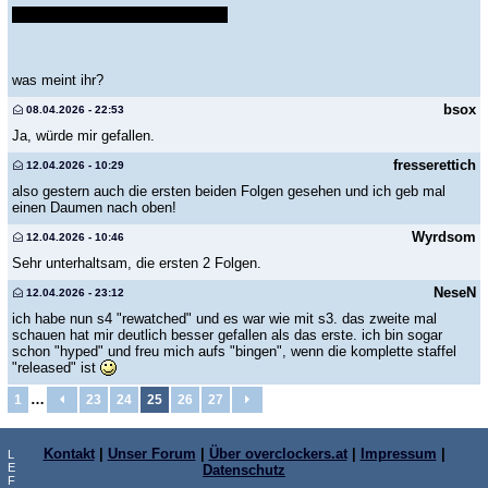
ist soldier boy nun ein "normalo" ?
was meint ihr?
bsox
08.04.2026 - 22:53
Ja, würde mir gefallen.
fresserettich
12.04.2026 - 10:29
also gestern auch die ersten beiden Folgen gesehen und ich geb mal
einen Daumen nach oben!
Wyrdsom
12.04.2026 - 10:46
Sehr unterhaltsam, die ersten 2 Folgen.
NeseN
12.04.2026 - 23:12
ich habe nun s4 "rewatched" und es war wie mit s3. das zweite mal
schauen hat mir deutlich besser gefallen als das erste. ich bin sogar
schon "hyped" und freu mich aufs "bingen", wenn die komplette staffel
"released" ist
…
1
23
24
25
26
27
Kontakt
|
Unser Forum
|
Über overclockers.at
|
Impressum
|
L
E
Datenschutz
F