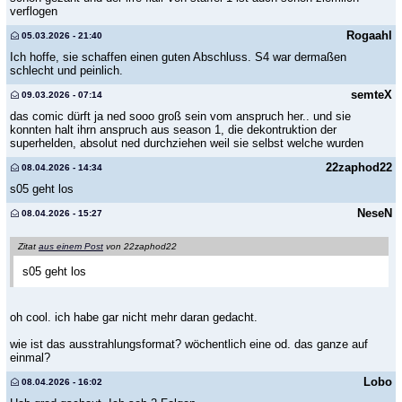
verflogen
Rogaahl
05.03.2026 - 21:40
Ich hoffe, sie schaffen einen guten Abschluss. S4 war dermaßen
schlecht und peinlich.
semteX
09.03.2026 - 07:14
das comic dürft ja ned sooo groß sein vom anspruch her.. und sie
konnten halt ihrn anspruch aus season 1, die dekontruktion der
superhelden, absolut ned durchziehen weil sie selbst welche wurden
22zaphod22
08.04.2026 - 14:34
s05 geht los
NeseN
08.04.2026 - 15:27
Zitat
aus einem Post
von 22zaphod22
s05 geht los
oh cool. ich habe gar nicht mehr daran gedacht.
wie ist das ausstrahlungsformat? wöchentlich eine od. das ganze auf
einmal?
Lobo
08.04.2026 - 16:02