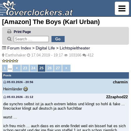
[Amazon] The Boys (Karl Urban)
Print Page
Forum Index
>
Digital Life
>
Lichtspieltheater
Earthshaker
17.04.2019 - 19:17
103166
412
…
1
23
24
25
26
27
Posts
charmin
05.03.2026 - 20:56
Heimländer
22zaphod22
05.03.2026 - 21:12
die synchro selbst ist ja auch extrem leblos und klingt so hohl & fake ...
firecracker klingt auf deutsch ja auch furchtbar
wurst ...
ich freu mich ... auch dass es ein ende findet weil ein bisserl hat es sich
schon gezaht und der irre flair von staffel 1 ist auch schon ziemlich