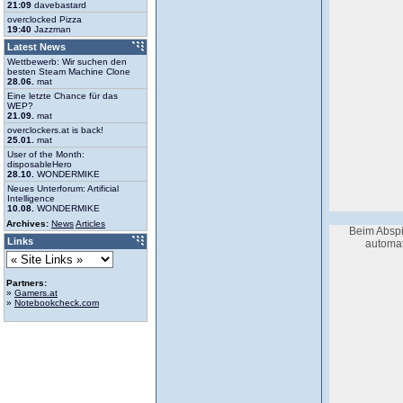
21:09
davebastard
overclocked Pizza
19:40
Jazzman
Latest News
Wettbewerb: Wir suchen den
besten Steam Machine Clone
28.06.
mat
Eine letzte Chance für das
WEP?
21.09.
mat
overclockers.at is back!
25.01.
mat
User of the Month:
disposableHero
28.10.
WONDERMIKE
Neues Unterforum: Artificial
Intelligence
10.08.
WONDERMIKE
Archives:
News
Articles
Beim Abspi
Links
automat
Partners:
»
Gamers.at
»
Notebookcheck.com