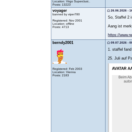
Location: Virgo Superclust..
Posts: 13223
voyager
26.06.2026 - 1
banned by viper780
So, Staffel 2 i
Registered: Nov 2001
Location: offline
Aang ist mer
Posts: 4713
https://www.ne
berndy2001
09.07.2026 - 0
1. staffel fan
25. Juli auf 
AVATAR AAN
Registered: Feb 2003
Location: Vienna
Posts: 2183
Beim Abs
autom