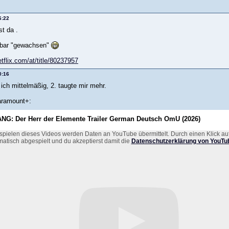
6:22
st da .
kbar "gewachsen"
tflix.com/at/title/80237957
0:16
d ich mittelmäßig, 2. taugte mir mehr.
Paramount+:
G: Der Herr der Elemente Trailer German Deutsch OmU (2026)
pielen dieses Videos werden Daten an YouTube übermittelt. Durch einen Klick auf
atisch abgespielt und du akzeptierst damit die
Datenschutzerklärung von YouTub