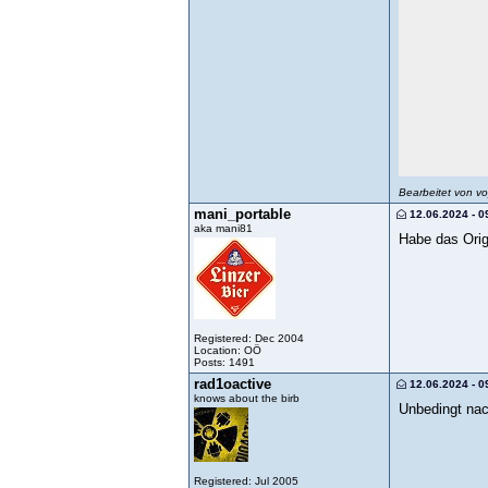
Bearbeitet von v
mani_portable
12.06.2024 - 0
aka mani81
Habe das Orig
Registered: Dec 2004
Location: OÖ
Posts: 1491
rad1oactive
12.06.2024 - 0
knows about the birb
Unbedingt nach
Registered: Jul 2005