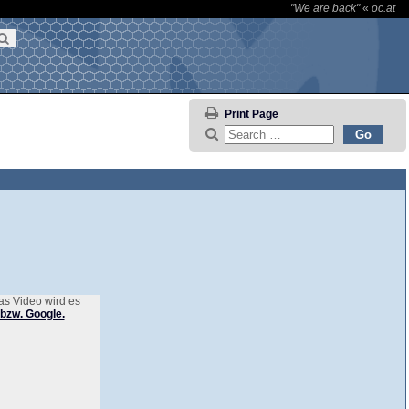
"We are back"
«
oc.at
Print Page
as Video wird es
bzw. Google.