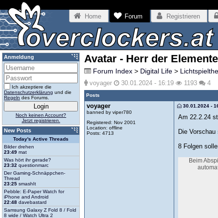
Home
Forum
Registrieren
Avatar - Herr der Elemente 
Anmeldung
Forum Index
>
Digital Life
>
Lichtspielth
voyager
30.01.2024 - 16:19
1193
4
Ich akzeptiere die
Datenschutzerklärung
und die
Posts
Regeln
des Forums.
voyager
30.01.2024 - 1
banned by viper780
Noch keinen Account?
Am 22.2.24 sta
Jetzt registrieren.
Registered: Nov 2001
Location: offline
New Posts
Die Vorschau 
Posts: 4713
Today's Active Threads
8 Folgen soll
Bilder drehen
23:49
mat
Beim Abspi
Was hört ihr gerade?
23:32
questionmarc
automat
Der Gaming-Schnäppchen-
Thread
23:25
smashIt
Pebble: E-Paper Watch for
iPhone and Android
22:48
davebastard
Samsung Galaxy Z Fold 8 / Fold
8 wide / Watch Ultra 2