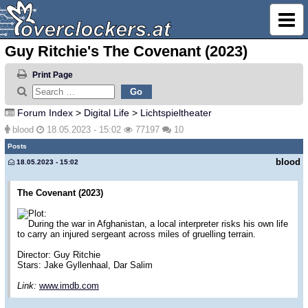
Guy Ritchie's The Covenant (2023)
Print Page
Forum Index
>
Digital Life
>
Lichtspieltheater
blood
18.05.2023 - 15:02
77197
10
Posts
blood
18.05.2023 - 15:02
The Covenant (2023)
Plot:
During the war in Afghanistan, a local interpreter risks his own life
to carry an injured sergeant across miles of gruelling terrain.
Director: Guy Ritchie
Stars: Jake Gyllenhaal, Dar Salim
Link:
www.imdb.com