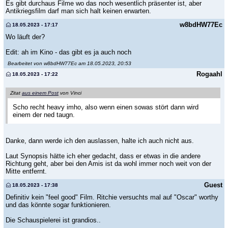
Es gibt durchaus Filme wo das noch wesentlich präsenter ist, aber
Antikriegsfilm darf man sich halt keinen erwarten.
w8bdHW77Ec
18.05.2023 - 17:17
Wo läuft der?
Edit: ah im Kino - das gibt es ja auch noch
Bearbeitet von w8bdHW77Ec am 18.05.2023, 20:53
Rogaahl
18.05.2023 - 17:22
Zitat
aus einem Post
von Vinci
Scho recht heavy imho, also wenn einen sowas stört dann wird
einem der ned taugn.
Danke, dann werde ich den auslassen, halte ich auch nicht aus.
Laut Synopsis hätte ich eher gedacht, dass er etwas in die andere
Richtung geht, aber bei den Amis ist da wohl immer noch weit von der
Mitte entfernt.
Guest
18.05.2023 - 17:38
Definitiv kein "feel good" Film. Ritchie versuchts mal auf "Oscar" worthy
und das könnte sogar funktionieren.
Die Schauspielerei ist grandios..