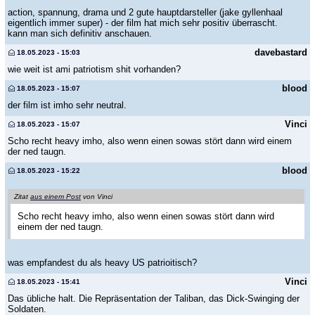
action, spannung, drama und 2 gute hauptdarsteller (jake gyllenhaal
eigentlich immer super) - der film hat mich sehr positiv überrascht.
kann man sich definitiv anschauen.
davebastard
18.05.2023 - 15:03
wie weit ist ami patriotism shit vorhanden?
blood
18.05.2023 - 15:07
der film ist imho sehr neutral.
Vinci
18.05.2023 - 15:07
Scho recht heavy imho, also wenn einen sowas stört dann wird einem
der ned taugn.
blood
18.05.2023 - 15:22
Zitat
aus einem Post
von Vinci
Scho recht heavy imho, also wenn einen sowas stört dann wird
einem der ned taugn.
was empfandest du als heavy US patrioitisch?
Vinci
18.05.2023 - 15:41
Das übliche halt. Die Repräsentation der Taliban, das Dick-Swinging der
Soldaten.