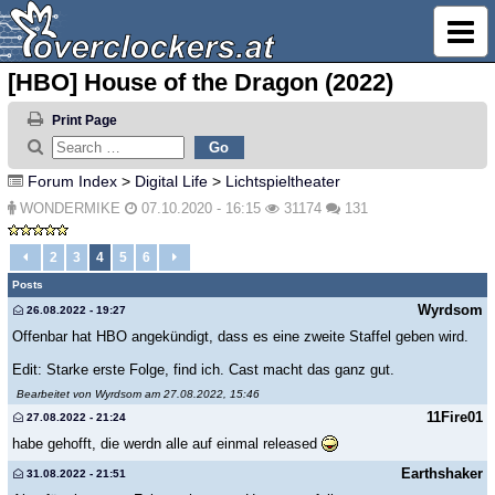
[HBO] House of the Dragon (2022)
Print Page
Forum Index
>
Digital Life
>
Lichtspieltheater
WONDERMIKE
07.10.2020 - 16:15
31174
131
2
3
4
5
6
Posts
Wyrdsom
26.08.2022 - 19:27
Offenbar hat HBO angekündigt, dass es eine zweite Staffel geben wird.
Edit: Starke erste Folge, find ich. Cast macht das ganz gut.
Bearbeitet von Wyrdsom am 27.08.2022, 15:46
11Fire01
27.08.2022 - 21:24
habe gehofft, die werdn alle auf einmal released
Earthshaker
31.08.2022 - 21:51