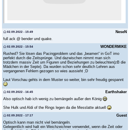
NeseN
02.09.2022 - 15:49
full ack @ bender und quake.
WONDERMIKE
02.09.2022 - 15:54
Rushed? Sie lösen das Pacingproblem und das „beamen“ in GoT imo
perfekt durch die Zeitsprünge. Und dazwischen nimmt man sich
trotzdem massiv Zeit um Figuren und Beziehungen zu beleuchten(zB die
Mädchen in der Septe). Da wurden schon sehr deutlich Lehren aus
vergangenen Fehlern gezogen so wies aussieht ;D
Laut Vorschau gehts in dem Muster so weiter, bin sehr freudig gespannt
Earthshaker
02.09.2022 - 16:45
Also optisch hab ich wenig zu bemängeln außer den König
She Hulk und Aldi of the Rings legen da die Messlatte aktuell
Guest
02.09.2022 - 17:17
Optisch kann man nicht viel bemängeln.
Gelegentlich wird halt ein Weichzeichner verwendet,.wenn die Zeit oder