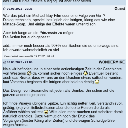
das Geld für die Effekte ausging. Ist aber sehr selten.
Guest
06.09.2022 - 20:38
War das jetzt ein Michael Bay Film oder eine Folge von GoT?
Dialog technisch, speziell bezüglich der Intrigen, klang das wie eine
Mittags-Soap. Und einige der Effekte waren unterirdisch.
Aber ich fange an die Prinzessin zu mögen.
Die Action hat auch gepasst..
add.: immer noch besser als 90+% der Sachen die so unterwegs sind.
Ich erwarte wahrscheinlich zu viel.
Bearbeitet von am 06.09.2022, 20:44
WONDERMIKE
06.09.2022 - 21:06
Naja wir befinden uns in einer sehr actionlastigen Zeit in der Geschichte
von Westeros
da kommt sicher noch einiges
Eventuell besteht
auch das Risiko, dass wir uns an den Drachen etwas sattsehen werden..
laut Vorschau beginnen die Intrigen aber bald so richtig
Das Design von Seasmoke ist jedenfalls Bombe. Bin schon auf die
ganzen anderen gespannt.
Ich finde Viserys übrigens Spitze. Ein richtig netter Kerl, verständnisvoll,
gnädig, (zu) viel Selbstreflexion aber die letzte Person die du als
Anführer wählen solltest
Wills allen recht machen und scheitert damit
natürlich grandios. Dazu vermutlich noch der Druck des
Vorgängers(bester König aller Zeiten) und die ewigen Schuldgefühle
wegen Aemma.