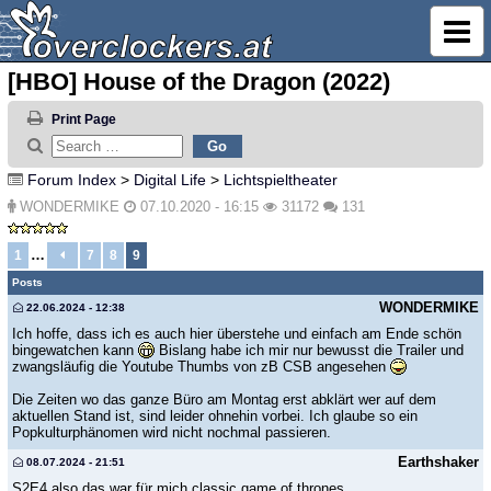
[HBO] House of the Dragon (2022)
Print Page
Forum Index
>
Digital Life
>
Lichtspieltheater
WONDERMIKE
07.10.2020 - 16:15
31172
131
…
1
7
8
9
Posts
WONDERMIKE
22.06.2024 - 12:38
Ich hoffe, dass ich es auch hier überstehe und einfach am Ende schön
bingewatchen kann
Bislang habe ich mir nur bewusst die Trailer und
zwangsläufig die Youtube Thumbs von zB CSB angesehen
Die Zeiten wo das ganze Büro am Montag erst abklärt wer auf dem
aktuellen Stand ist, sind leider ohnehin vorbei. Ich glaube so ein
Popkulturphänomen wird nicht nochmal passieren.
Earthshaker
08.07.2024 - 21:51
S2E4 also das war für mich classic game of thrones.