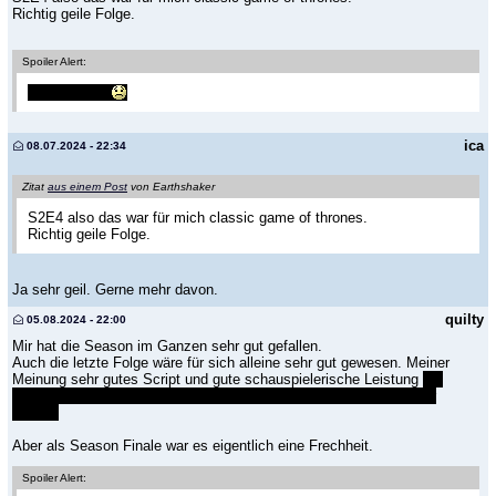
Richtig geile Folge.
Spoiler Alert:
Die Drachen
ica
08.07.2024 - 22:34
Zitat
aus einem Post
von Earthshaker
S2E4 also das war für mich classic game of thrones.
Richtig geile Folge.
Ja sehr geil. Gerne mehr davon.
quilty
05.08.2024 - 22:00
Mir hat die Season im Ganzen sehr gut gefallen.
Auch die letzte Folge wäre für sich alleine sehr gut gewesen. Meiner
Meinung sehr gutes Script und gute schauspielerische Leistung
mit
Ausnahme des Essos Ausfluges. Der war genau das Gegenteil für
beides.
Aber als Season Finale war es eigentlich eine Frechheit.
Spoiler Alert: