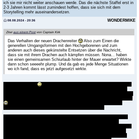
ich sie mir nicht weiter anschauen werde. Das die nächste Staffel erst in
2-3 Jahren kommt lässt zumindest hoffen, dass sie sich mit dem
Storytelling mehr auseinandersetzen.
WONDERMIKE
08.08.2024 - 20:36
Zitat
aus einem Post
von Captain Kirk
Das Verhalten der neuen Drachenreiter
Also zum Einen die
generellen Umgangsformen mit den Hochgeborenen und zum
anderen auch dieses gekünstelte Entsetzen über die Nachricht,
dass sie mit ihrem Drachen auch kämpfen müssen. Nona... haben
sie einen gemeinsamen Schiurlaub hinter der Mauer erwartet? Wirkte
dann schon seeeehr plump. Und da gab es jede Menge Situationen
wo ich fand, dass es jetzt aufgesetzt wirkte.
Macht korrumpiert
Fand das bei Ulf nicht so überraschend, denn der
war davor schon ein Prahlhans. Und er versucht imo gegenüber Jace
durchaus einen Draht zu finden, aber er machts halt nur noch schlimmer
wenn er ihm durch die schwarzen Locken fährt im Versuch anzuknüpfen
An sich finde ich den Ulf super.. der ist fast der einzige, der ein
bisserl Tyrion-mäßig auch mal lockere Sprüche reinwirft.
Und ich glaube das Entsetzen darüber den Drachen gegen Menschen
einzusetzen kommt auch daher, dass man halt eher dachte man
bekämpft Drachen mit Drachen. Das wäre auch ehrenhafter, als einfach
quasi wehrlose Menschen zu verbrennen. Ich fände es taktisch aber
auch klüger einfach mit allen Drachen Vhagar(eigentlich musst ja nur