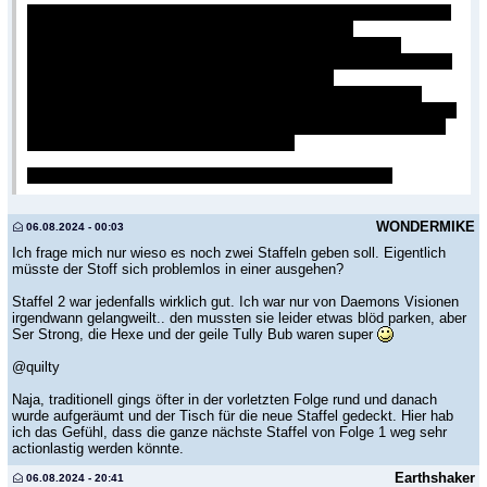
Alle Handlungsstränge offengelassen, so viele, dass man sogar die
Folge mit einer Montage all dieser beenden musste.
Von einem Seasonfinale erwarte ich mir einen Höhepunkt in
irgendeiner Form und das Handlungsstränge abgeschlossen werden
und man dann 1-2 offen lässt für den Cliffhanger.
Wenn jetzt noch 2 Folgen kommen würden, dann würde ich die
Folge als perfekte Setup-Folge für ein Finale bezeichnen. Aber so ...
bissl geil gemacht für endlich Action, aber bis die stattfindet ist die
ganze Herrlichkeit sicher wieder erschlafft.
Einfach schade für eine meiner Meinung sehr guten Serie.
WONDERMIKE
06.08.2024 - 00:03
Ich frage mich nur wieso es noch zwei Staffeln geben soll. Eigentlich
müsste der Stoff sich problemlos in einer ausgehen?
Staffel 2 war jedenfalls wirklich gut. Ich war nur von Daemons Visionen
irgendwann gelangweilt.. den mussten sie leider etwas blöd parken, aber
Ser Strong, die Hexe und der geile Tully Bub waren super
@quilty
Naja, traditionell gings öfter in der vorletzten Folge rund und danach
wurde aufgeräumt und der Tisch für die neue Staffel gedeckt. Hier hab
ich das Gefühl, dass die ganze nächste Staffel von Folge 1 weg sehr
actionlastig werden könnte.
Earthshaker
06.08.2024 - 20:41