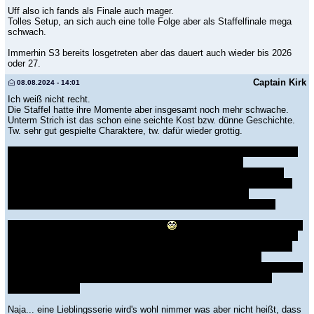
Uff also ich fands als Finale auch mager.
Tolles Setup, an sich auch eine tolle Folge aber als Staffelfinale mega
schwach.
Immerhin S3 bereits losgetreten aber das dauert auch wieder bis 2026
oder 27.
Captain Kirk
08.08.2024 - 14:01
Ich weiß nicht recht.
Die Staffel hatte ihre Momente aber insgesamt noch mehr schwache.
Unterm Strich ist das schon eine seichte Kost bzw. dünne Geschichte.
Tw. sehr gut gespielte Charaktere, tw. dafür wieder grottig.
Verglichen mit GoT auch sehr linear. Was ist mit den anderen Häusern?
Den Graufreuds, Starks, Wildlingen, unameit? Der Mauer?
Charakterbildung insbesondere bei Nebencharakteren - Fehlanzeige.
Wenn man sich an GoT erinnert: so unendlich viel mehr. Da gab es zu
fast jedem Charakter auch eine entsprechende Geschichte.
Da wurde einfach viel Spielzeit mit bspw. Visionen etc. vergeudet.
Das Verhalten der neuen Drachenreiter
Also zum Einen die generellen
Umgangsformen mit den Hochgeborenen und zum anderen auch dieses
gekünstelte Entsetzen über die Nachricht, dass sie mit ihrem Drachen
auch kämpfen müssen. Nona... haben sie einen gemeinsamen
Schiurlaub hinter der Mauer erwartet? Wirkte dann schon seeeehr plump.
Und da gab es jede Menge Situationen wo ich fand, dass es jetzt
aufgesetzt wirkte.
Naja... eine Lieblingsserie wird's wohl nimmer was aber nicht heißt, dass