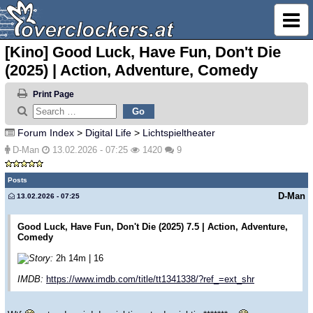
[Kino] Good Luck, Have Fun, Don't Die
(2025) | Action, Adventure, Comedy
Print Page
Forum Index
>
Digital Life
>
Lichtspieltheater
D-Man
13.02.2026 - 07:25
1420
9
Posts
D-Man
13.02.2026 - 07:25
Good Luck, Have Fun, Don't Die (2025) 7.5 | Action, Adventure,
Comedy
Story:
2h 14m | 16
IMDB:
https://www.imdb.com/title/tt1341338/?ref_=ext_shr