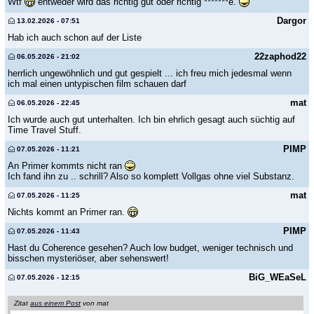
Wtf
entweder wird das richtig gut oder richtig *******e.
Dargor
13.02.2026 - 07:51
Hab ich auch schon auf der Liste
22zaphod22
06.05.2026 - 21:02
herrlich ungewöhnlich und gut gespielt ... ich freu mich jedesmal wenn
ich mal einen untypischen film schauen darf
mat
06.05.2026 - 22:45
Ich wurde auch gut unterhalten. Ich bin ehrlich gesagt auch süchtig auf
Time Travel Stuff.
PIMP
07.05.2026 - 11:21
An Primer kommts nicht ran
Ich fand ihn zu .. schrill? Also so komplett Vollgas ohne viel Substanz.
mat
07.05.2026 - 11:25
Nichts kommt an Primer ran.
PIMP
07.05.2026 - 11:43
Hast du Coherence gesehen? Auch low budget, weniger technisch und
bisschen mysteriöser, aber sehenswert!
BiG_WEaSeL
07.05.2026 - 12:15
Zitat
aus einem Post
von mat