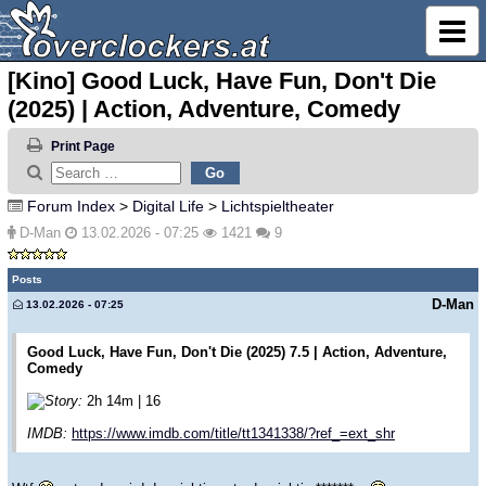
[Kino] Good Luck, Have Fun, Don't Die
(2025) | Action, Adventure, Comedy
Print Page
Forum Index
>
Digital Life
>
Lichtspieltheater
D-Man
13.02.2026 - 07:25
1421
9
Posts
D-Man
13.02.2026 - 07:25
Good Luck, Have Fun, Don't Die (2025) 7.5 | Action, Adventure,
Comedy
Story:
2h 14m | 16
IMDB:
https://www.imdb.com/title/tt1341338/?ref_=ext_shr