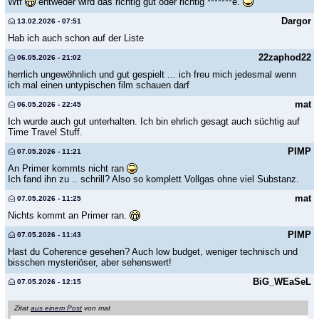
Wtf
entweder wird das richtig gut oder richtig *******e.
Dargor
13.02.2026 - 07:51
Hab ich auch schon auf der Liste
22zaphod22
06.05.2026 - 21:02
herrlich ungewöhnlich und gut gespielt ... ich freu mich jedesmal wenn
ich mal einen untypischen film schauen darf
mat
06.05.2026 - 22:45
Ich wurde auch gut unterhalten. Ich bin ehrlich gesagt auch süchtig auf
Time Travel Stuff.
PIMP
07.05.2026 - 11:21
An Primer kommts nicht ran
Ich fand ihn zu .. schrill? Also so komplett Vollgas ohne viel Substanz.
mat
07.05.2026 - 11:25
Nichts kommt an Primer ran.
PIMP
07.05.2026 - 11:43
Hast du Coherence gesehen? Auch low budget, weniger technisch und
bisschen mysteriöser, aber sehenswert!
BiG_WEaSeL
07.05.2026 - 12:15
Zitat
aus einem Post
von mat