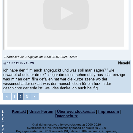
Bearbeitet von SergejMolotow am 03.07.2025, 12:35
NeseN
11.07.2025 - 15:29
ich habe den film auch angeguckt und was soll man sagen? "wie
erwartet absoluter dreck". sogar die dinos sehen shity aus. das einzige
was mir an dem film gefallen hat war die kurze szene wo der
wissenschaftler erklärt was der mensch doch für ein furz in der
geschichte der erde ist, weil das denke ich auch häufig.
1
2
3
Kontakt
|
Unser Forum
|
Über overclockers.at
|
Impressum
|
L
E
Datenschutz
F
T
© all rights reserved by overclockers.at 2000-2026
B
overclockers.at v4.thecommunity based on vBulletin 2.2.5
A
Page generated in 0.013 seconds (SQL-time: 0.009 seconds, 25 queries)