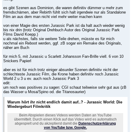
es gibt Szenen aus Dominion, die waren definitiv dümmer u mehr zum
fremdschämen, aber Rebirth fühlt sich halt irgendwie nur als Standalone
Film an aus dem man nicht viel mehr weiter machen kann
von einer Magie des ersten Jurassic Park ist da halt auch wieder wenig
bis nix drin (trotz Original Drehbuch Autor des Original Jurassic Park
Films David Koepp.)
u als nächstes, falls sie weitere Teile drehen, müsste es für mich
nochmal ein Reboot werden, ggf. zB sogar ein Remake des Originals,
näher am Buch
für mich 5, mit Jurassic u Scarlett Johansson Fan-Brille viell. 6 von 10
Snickers Papierl
aber es ist für mich trotz einiger absurder Szenen definitiv nicht der
schlechteste Jurassic Film, die Krone haben definitiv noch Jurassic
World 2 u 3 u ev. auch noch Jurassic Park 3
edit:
um noch was positives zu sagen: CGI schaut teilweise sehr gut aus (zB
das Wasser u Mosa/Spino od. die Titanosaurier)
Warum hört ihr nicht endlich damit auf..? - Jurassic World: Die
Wiedergeburt Filmkritik
Beim Abspielen dieses Videos werden Daten an YouTube
übermittelt. Durch einen Klick auf das Video wird es automatisch
abgespielt und du akzeptierst damit die
Datenschutzerklärung
von YouTube bzw. Google.