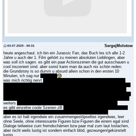
SergejMolotow
03.07.2025 - 00:31
heute angeschaut. ich bin ein Jurassic Fan, das Buch les ich alle 1-2
Jahre u auch der 1. Film gehört zu meinen absoluten Lieblingen, aber
was soll ich sagen. es gibt ein paar Actionszenen die gut ausschauen u
cool inszeniert sind. aber sonst kann man da auch nix schön reden.
die Grundstory is so dumm u absurd allein schon in den ersten 10
Minuten, ich sag nur
Snickers
was mich richtig nervt
da bauen sie den DRex im ganzen Marketing u
bei den Trailern als die große Gefahr um den sich alles dreht, u dann hat
das Ding, nur gefühlt 5-10 Minuten Screentime u sie machen aus dem
eigentlich nix, da hatte ja sogar der Indominus Rex aus Jurassic World 1
mehr Screentime u nachvollziehbare Szenen u wie er sich verhalten hat
weiters
man muss nie richtig Angst haben um die Hauptdarsteller
es gibt einzelne coole Szenen zB
die Szene mit TRex, die Boot-Szene
mit den Spinos u dem Mosa, u die mit dem Quetzalcoatlus.
aber es ist halt irgendwie ein zusammengestöpseltes irgendwas, leer
ohne Seele, ohne interessante Figuren bzw Figuren die einem egal sind
Dialoge teilweise zum fremdschämen bzw paar mal zum laut loslachen,
aber nicht weils lustig ist sondern einfach blöd, gezwungen/gekünstelt
lustig.