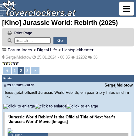
[Kino] Jurassic World: Rebirth (2025)
Print Page
Forum Index
>
Digital Life
>
Lichtspieltheater
SergejMolotow
25.01.2024 - 00:35
12202
36
1
2
3
Posts
SergejMolotow
29.08.2024 - 18:34
Heisst jetzt offiziell Jurassic World Rebirth, ein paar Story Infos sind im
Link
‘Jurassic World Rebirth’ Is the Official Title of Next Year’s
‘Jurassic World’ Movie [Images]
3 Bilder