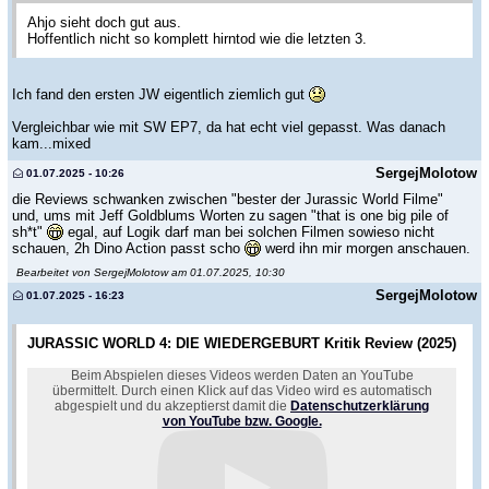
Ahjo sieht doch gut aus.
Hoffentlich nicht so komplett hirntod wie die letzten 3.
Ich fand den ersten JW eigentlich ziemlich gut
Vergleichbar wie mit SW EP7, da hat echt viel gepasst. Was danach
kam...mixed
SergejMolotow
01.07.2025 - 10:26
die Reviews schwanken zwischen "bester der Jurassic World Filme"
und, ums mit Jeff Goldblums Worten zu sagen "that is one big pile of
sh*t"
egal, auf Logik darf man bei solchen Filmen sowieso nicht
schauen, 2h Dino Action passt scho
werd ihn mir morgen anschauen.
Bearbeitet von SergejMolotow am 01.07.2025, 10:30
SergejMolotow
01.07.2025 - 16:23
JURASSIC WORLD 4: DIE WIEDERGEBURT Kritik Review (2025)
Beim Abspielen dieses Videos werden Daten an YouTube
übermittelt. Durch einen Klick auf das Video wird es automatisch
abgespielt und du akzeptierst damit die
Datenschutzerklärung
von YouTube bzw. Google.