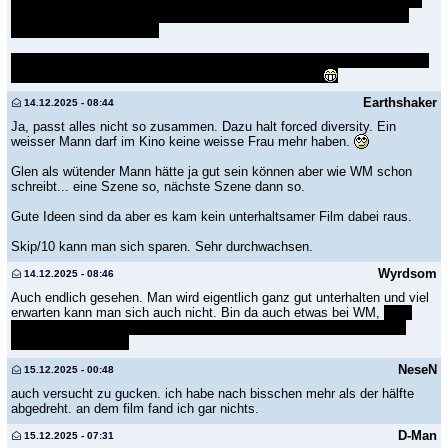
schaut halt nicht aus wie ein Normalo, sondern eine Mischung aus Ken
und Mister Universe. Immerhin tut er sich beim Kämpfen schwer und
erscheint da realistischer.
Ich hätte auch kein Problem mit dem Ende aus der Buchvorlage gehabt,
aber hier soll man ja gut gelaunt aus dem Kino gehen
Earthshaker
14.12.2025 - 08:44
Ja, passt alles nicht so zusammen. Dazu halt forced diversity. Ein
weisser Mann darf im Kino keine weisse Frau mehr haben.
Glen als wütender Mann hätte ja gut sein können aber wie WM schon
schreibt... eine Szene so, nächste Szene dann so.
Gute Ideen sind da aber es kam kein unterhaltsamer Film dabei raus.
Skip/10 kann man sich sparen. Sehr durchwachsen.
Wyrdsom
14.12.2025 - 08:46
Auch endlich gesehen. Man wird eigentlich ganz gut unterhalten und viel
erwarten kann man sich auch nicht. Bin da auch etwas bei WM,
doch
andere Umsetzung als beim Film mit Mr. Universe, aber mal anderer
Ansatz an die Story.
NeseN
15.12.2025 - 00:48
auch versucht zu gucken. ich habe nach bisschen mehr als der hälfte
abgedreht. an dem film fand ich gar nichts.
D-Man
15.12.2025 - 07:31