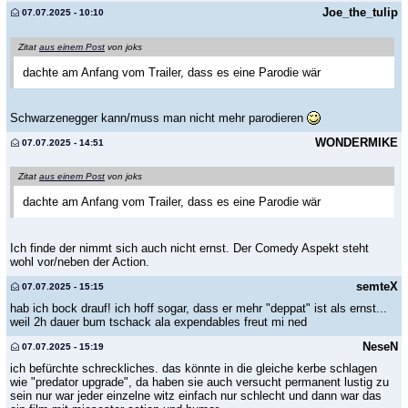
Joe_the_tulip
07.07.2025 - 10:10
Zitat
aus einem Post
von joks
dachte am Anfang vom Trailer, dass es eine Parodie wär
Schwarzenegger kann/muss man nicht mehr parodieren
WONDERMIKE
07.07.2025 - 14:51
Zitat
aus einem Post
von joks
dachte am Anfang vom Trailer, dass es eine Parodie wär
Ich finde der nimmt sich auch nicht ernst. Der Comedy Aspekt steht
wohl vor/neben der Action.
semteX
07.07.2025 - 15:15
hab ich bock drauf! ich hoff sogar, dass er mehr "deppat" ist als ernst...
weil 2h dauer bum tschack ala expendables freut mi ned
NeseN
07.07.2025 - 15:19
ich befürchte schreckliches. das könnte in die gleiche kerbe schlagen
wie "predator upgrade", da haben sie auch versucht permanent lustig zu
sein nur war jeder einzelne witz einfach nur schlecht und dann war das