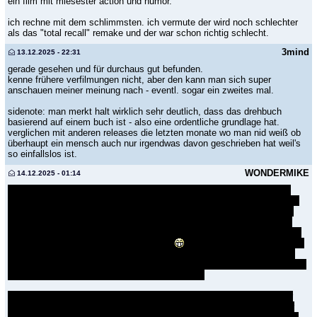
ein film mit miesester action und humor.
ich rechne mit dem schlimmsten. ich vermute der wird noch schlechter
als das "total recall" remake und der war schon richtig schlecht.
3mind
13.12.2025 - 22:31
gerade gesehen und für durchaus gut befunden.
kenne frühere verfilmungen nicht, aber den kann man sich super
anschauen meiner meinung nach - eventl. sogar ein zweites mal.
sidenote: man merkt halt wirklich sehr deutlich, dass das drehbuch
basierend auf einem buch ist - also eine ordentliche grundlage hat.
verglichen mit anderen releases die letzten monate wo man nid weiß ob
überhaupt ein mensch auch nur irgendwas davon geschrieben hat weil's
so einfallslos ist.
WONDERMIKE
14.12.2025 - 01:14
Ich muss sagen, dass ich die Hauptfigur einfach völlig unglaubwürdig
gefunden habe. Der wütendste Mann des Landes. Der in jeder Situation
demonstrativ wütend ist. Außer es kommt seine Familie um die Ecke,
dann ist er der liebevollste Vater des Landes. Ein Sonnenscheinchen.
Und eine Szene später gleich wieder "seht hier wie wütend ich bin! Habt
ihr eh alle gesenen wie wütend ich bin?"
Und dann haben sie nix zum
Fressen und müssen sich mühsamst selber Socken stricken, aber die
Haupfigur sieht aus als würde sie sich Wundersupplements und Personal
Trainer für zwei Monatsgehälter gönnen können.
Die Idee an sich, dass der Running Man diesmal ein Normalo/Arbeiter
sein soll, und nicht der Mister Universe, wäre eh gut gewesen. Aber er