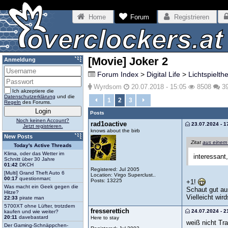
Home
Forum
Registrieren
[Movie] Joker 2
Anmeldung
Forum Index
>
Digital Life
>
Lichtspielth
Wyrdsom
20.07.2018 - 15:05
8508
3
Ich akzeptiere die
Datenschutzerklärung
und die
1
2
3
Regeln
des Forums.
Posts
Noch keinen Account?
rad1oactive
23.07.2024 - 1
Jetzt registrieren.
knows about the birb
New Posts
Zitat
aus einem
Today's Active Threads
Klima, oder das Wetter im
interessant,
Schnitt über 30 Jahre
01:42
DKCH
Registered: Jul 2005
[Multi] Grand Theft Auto 6
Location: Virgo Superclust..
00:17
questionmarc
Posts: 13225
+1!
Was macht ein Geek gegen die
Schaut gut aus
Hitze?
Vielleicht wir
22:33
pirate man
5700XT ohne Lüfter, trotzdem
fresserettich
24.07.2024 - 2
kaufen und wie weiter?
20:11
davebastard
Here to stay
weiß nicht Tra
Der Gaming-Schnäppchen-