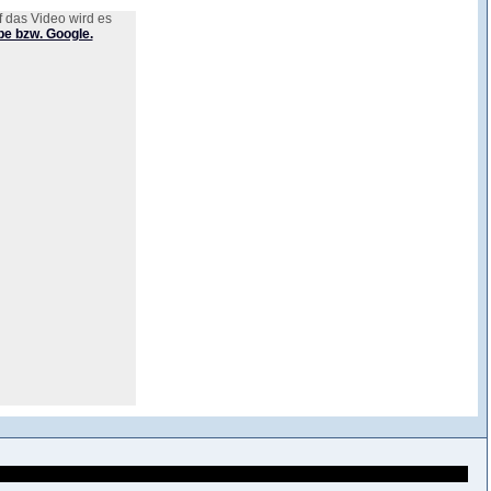
 das Video wird es
e bzw. Google.
r glaube ich wegen dem vielen Singsang.. wem auch immer das eingefallen