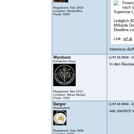
Finanz
nach s
Registered: Feb 2003
Location: Homeoffice
Superstar L
Posts: 5665
Lediglich 4
Milliarde D
Deadline.c
Link:
orf.at
Interesse dürf
Wyrdsom
07.10.2024 - 1
Komischer Kauz
In den Review
Registered: Mar 2012
Location: Minas Morgul
Posts: 7652
Dargor
07.10.2024 - 1
Shadowlord
war ziemlich 
Registered: Sep 2006
Location: 4020