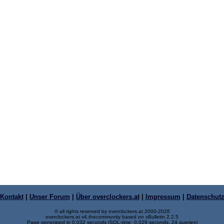
Kontakt
|
Unser Forum
|
Über overclockers.at
|
Impressum
|
Datenschut
© all rights reserved by overclockers.at 2000-2026
overclockers.at v4.thecommunity based on vBulletin 2.2.5
Page generated in 0.032 seconds (SQL-time: 0.029 seconds, 24 queries)