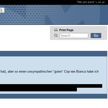
"We are back"
«
oc.at
Print Page
 hat), aber so einen unsympathischen "guten" Cop wie Bianca habe ich
ühlt 5 Minuten nach dem er Jimmi erschossen hat dann UDC erwischt. Wie
rmal ist... Verkleidet war er dann auch nur mehr selten.