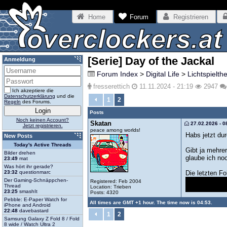
Home
Forum
Registrieren
[Serie] Day of the Jackal
Anmeldung
Forum Index
>
Digital Life
>
Lichtspielth
fresserettich
11.11.2024 - 21:19
2947
Ich akzeptiere die
Datenschutzerklärung
und die
1
2
Regeln
des Forums.
Posts
Noch keinen Account?
Skatan
27.02.2026 - 0
Jetzt registrieren.
peace among worlds!
Habs jetzt du
New Posts
Today's Active Threads
Gibt ja mehre
Bilder drehen
glaube ich no
23:49
mat
Was hört ihr gerade?
Die letzten Fo
23:32
questionmarc
Wie ist er bi
Der Gaming-Schnäppchen-
Registered: Feb 2004
Thread
Location: Trieben
ist er so leic
23:25
smashIt
Posts: 4320
Pebble: E-Paper Watch for
All times are GMT +1 hour. The time now is 04:53.
iPhone and Android
22:48
davebastard
1
2
Samsung Galaxy Z Fold 8 / Fold
8 wide / Watch Ultra 2