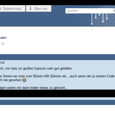
Datenschutz
Über uns
eater
15
8:12
rch, mir hats im großen Ganzen sehr gut gefallen.
re Serien wo man zum Bösen hilft (Dexter etc., auch wenn der ja seinen Code
ch nie gesehen
lgen waren mir dann leider etwas zu gerusht...
tte so schnell inkl. Gewehr von Spanien nach Kroatien gekommen? Er hat gef
ht aus Montenegro raus, denke nicht, dass nach der Grenze auf einmal alles no