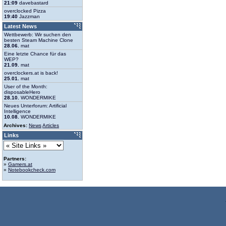
21:09
davebastard
overclocked Pizza
19:40
Jazzman
Latest News
Wettbewerb: Wir suchen den
besten Steam Machine Clone
28.06.
mat
Eine letzte Chance für das
WEP?
21.09.
mat
overclockers.at is back!
25.01.
mat
User of the Month:
disposableHero
28.10.
WONDERMIKE
Neues Unterforum: Artificial
Intelligence
10.08.
WONDERMIKE
Archives:
News
Articles
Links
Partners:
»
Gamers.at
»
Notebookcheck.com