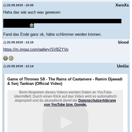
XeroXs
22.05.2019 - 10:20
Haha das wär auch was gewesen:
Arya wird zu Daenerys, sagt grauem Wurm er soll sich verpissen und
Jon wird König
Fand das Ende ganz ok, hätte schlimmer werden können.
blood
22.05.2019 - 12:10
https://m.imgur.com/gallery/SVBZYVo
Umlüx
22.05.2019 - 12:14
Game of Thrones S8 - The Rains of Castamere - Ramin Djawadi
& Serj Tankian (Official Video)
Beim Abspielen dieses Videos werden Daten an YouTube
übermittelt. Durch einen Klick auf das Video wird es automatisch
abgespielt und du akzeptierst damit die
Datenschutzerklärung
von YouTube bzw. Google.