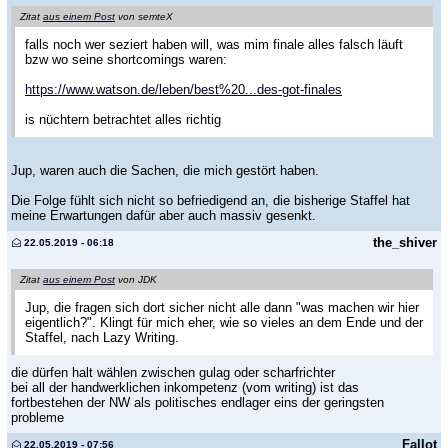
Zitat
aus einem Post
von semteX
falls noch wer seziert haben will, was mim finale alles falsch läuft
bzw wo seine shortcomings waren:
https://www.watson.de/leben/best%20...des-got-finales
is nüchtern betrachtet alles richtig
Jup, waren auch die Sachen, die mich gestört haben.
Die Folge fühlt sich nicht so befriedigend an, die bisherige Staffel hat
meine Erwartungen dafür aber auch massiv gesenkt.
the_shiver
22.05.2019 - 06:18
Zitat
aus einem Post
von JDK
Jup, die fragen sich dort sicher nicht alle dann "was machen wir hier
eigentlich?". Klingt für mich eher, wie so vieles an dem Ende und der
Staffel, nach Lazy Writing.
die dürfen halt wählen zwischen gulag oder scharfrichter
bei all der handwerklichen inkompetenz (vom writing) ist das
fortbestehen der NW als politisches endlager eins der geringsten
probleme
Fallot
22.05.2019 - 07:56