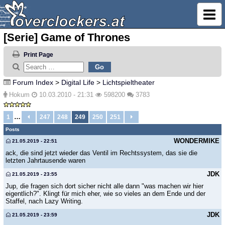
[Serie] Game of Thrones
Print Page
Forum Index
>
Digital Life
>
Lichtspieltheater
Hokum
10.03.2010 - 21:31
598200
3783
…
1
247
248
249
250
251
Posts
WONDERMIKE
21.05.2019 - 22:51
ack, die sind jetzt wieder das Ventil im Rechtssystem, das sie die
letzten Jahrtausende waren
JDK
21.05.2019 - 23:55
Jup, die fragen sich dort sicher nicht alle dann "was machen wir hier
eigentlich?". Klingt für mich eher, wie so vieles an dem Ende und der
Staffel, nach Lazy Writing.
JDK
21.05.2019 - 23:59