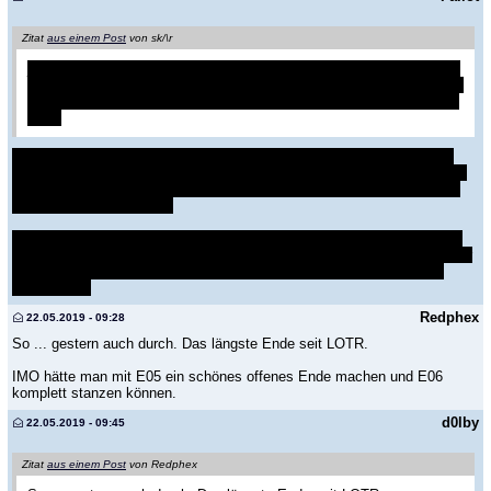
Zitat
aus einem Post
von sk/\r
jon bei Nachtwache. wtf? so ein Blödsinn. und wohin geht er mit den
wildlingen? wozu jetzt überhaupt noch eine nachtwache nachdem die
wildlinge keine bedrohung mehr sind bzw. die weissen wanderer weg
sind?
Finde ich nicht blödsinnig. Ist ja nicht auszuschließen dass eine neue
Bedrohung kommt. Wenn ichs richtig im Kopf hab ist es in den Büchern
so dass die Untoten schon zum dritten Mal anrücken. Die Mauer muss
wieder aufgebaut werden.
Jon geht einfach mit Ghost und Tormund in den echten Norden um dort
zu leben. Tormund deutet es ja in einer früheren Folge schon an, dass er
da glücklicher wäre. Glaube nicht dass der jemals zur Night's Watch
zurückkehrt.
Redphex
22.05.2019 - 09:28
So ... gestern auch durch. Das längste Ende seit LOTR.
IMO hätte man mit E05 ein schönes offenes Ende machen und E06
komplett stanzen können.
d0lby
22.05.2019 - 09:45
Zitat
aus einem Post
von Redphex